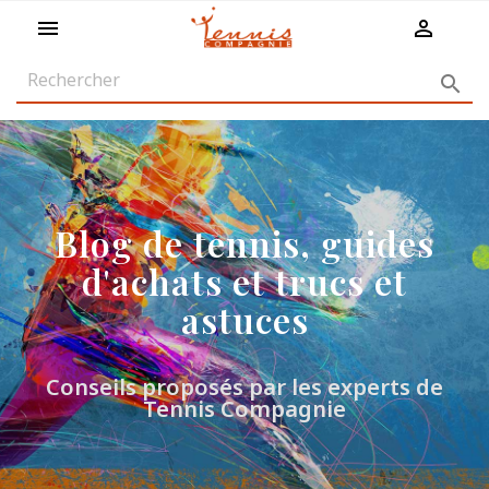
shopping_cart



Blog de tennis, guides
d'achats et trucs et
astuces
Conseils proposés par les experts de
Tennis Compagnie