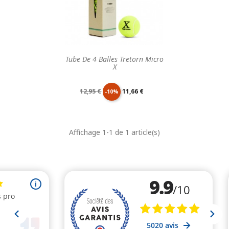
Tube De 4 Balles Tretorn Micro
X
Prix
Prix
12,95 €
11,66 €
-10%
de
unitaire
Affichage 1-1 de 1 article(s)
base