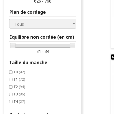
626 - 768
Plan de cordage
Equilibre non cordée (en cm)
31 - 34
Taille du manche
T0
(42)
T1
(72)
T2
(94)
T3
(86)
T4
(27)