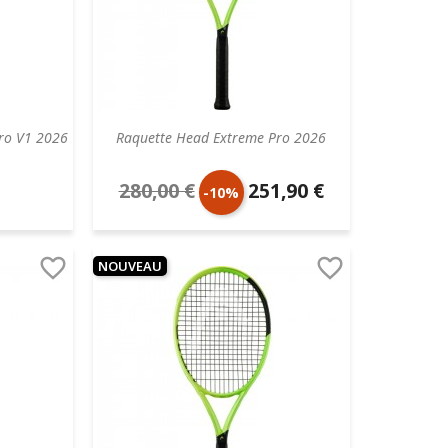
Pro V1 2026
Raquette Head Extreme Pro 2026
280,00 €
251,90 €
Prix
Prix
-10%
de
unitaire


NOUVEAU
base