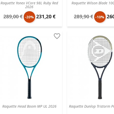
Raquette Yonex VCore 98L Ruby Red
Raquette Wilson Blade 10
2026
289,00 €
231,20 €
289,90 €
260
Prix
Prix
Prix
Prix
-20%
-10%
de
unitaire
de
unit

base
base
Raquette Head Boom MP UL 2026
Raquette Dunlop Tristorm Pr