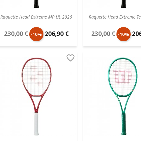
Raquette Head Extreme MP UL 2026
Raquette Head Extreme T
230,00 €
206,90 €
230,00 €
206
Prix
Prix
Prix
Prix
-10%
-10%
de
unitaire
de
unit

base
base