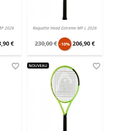
MP 2026
Raquette Head Extreme MP L 2026
,90 €
230,00 €
206,90 €
Prix
Prix
-10%
aire
de
unitaire


NOUVEAU
base