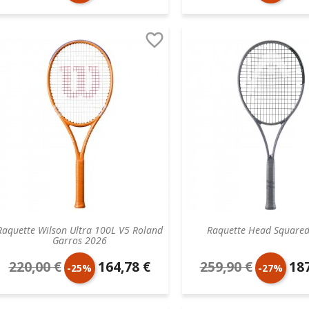
de
unitaire
de
unit

base
base
Raquette Wilson Ultra 100L V5 Roland
Raquette Head Square
Garros 2026
220,00 €
164,78 €
259,90 €
187
Prix
Prix
Prix
Prix
-25%
-27%
de
unitaire
de
unit