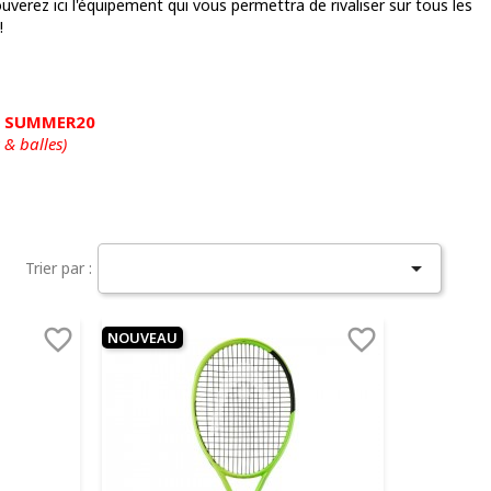
rez ici l'équipement qui vous permettra de rivaliser sur tous les
!
de SUMMER20
 & balles)

Trier par :


NOUVEAU