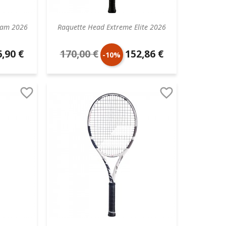
eam 2026
Raquette Head Extreme Elite 2026
,90 €
170,00 €
152,86 €
Prix
Prix
-10%
aire
de
unitaire


base