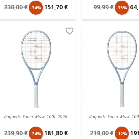
230,00 €
151,70 €
99,99 €
64,
Prix
Prix
Prix
Prix
-34%
-35%
de
unitaire
de
unit

base
base
Raquette Yonex Muse 100L 2026
Raquette Yonex Muse 10
239,90 €
181,80 €
219,00 €
191
Prix
Prix
Prix
Prix
-24%
-12%