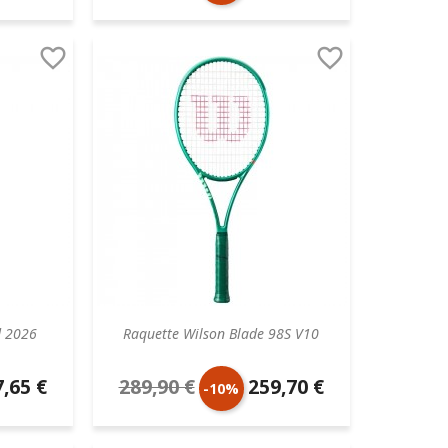
aire
de
unitaire


base
d 2026
Raquette Wilson Blade 98S V10
,65 €
289,90 €
259,70 €
Prix
Prix
-10%
aire
de
unitaire