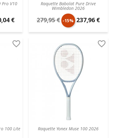
0 Pro V10
Raquette Babolat Pure Drive
Wimbledon 2026
,04 €
279,95 €
237,96 €
Prix
Prix
-15%
aire
de
unitaire


base
o 100 Lite
Raquette Yonex Muse 100 2026