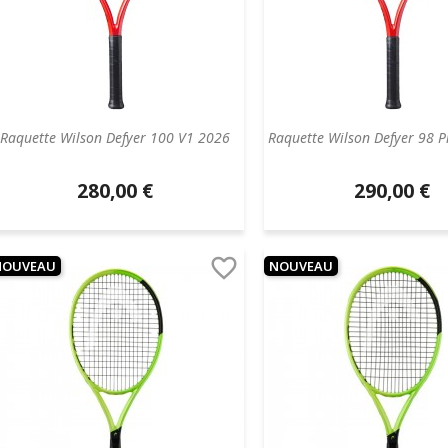
Raquette Wilson Defyer 100 V1 2026
Raquette Wilson Defyer 98 
280,00 €
290,00 €
Prix
Prix
unitaire
unitaire

NOUVEAU
NOUVEAU