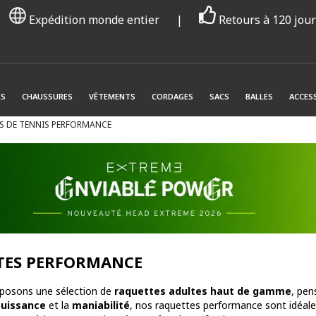
Expédition monde entier
|
Retours à 120 jou
ES
CHAUSSURES
VÊTEMENTS
CORDAGES
SACS
BALLES
ACCES
S DE TENNIS PERFORMANCE
TES PERFORMANCE
posons une sélection de
raquettes adultes haut de gamme
, pen
puissance
et la
maniabilité
, nos raquettes performance sont idéales