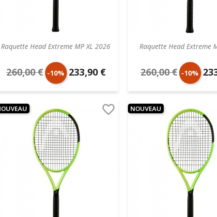
Raquette Head Extreme MP XL 2026
Raquette Head Extreme 
260,00 €
233,90 €
260,00 €
233
Prix
Prix
Prix
Prix
-10%
-10%
de
unitaire
de
unit

NOUVEAU
NOUVEAU
base
base