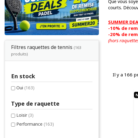
Que vous soyez
courts. Découv
SUMMER DEAL
-10% de remi
-20% de remi
(hors raquette
Filtres raquettes de tennis
(163
produits)
Il y a 166 p
En stock
Oui
(163)
Type de raquette
Loisir
(3)
Performance
(163)