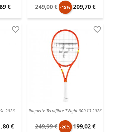
89 €
249,00 €
209,70 €
Prix
Prix
-15%
aire
de
unitaire


base
0SL 2026
Raquette Tecnifibre T-Fight 300 IG 2026
,80 €
249,99 €
199,02 €
Prix
Prix
-20%