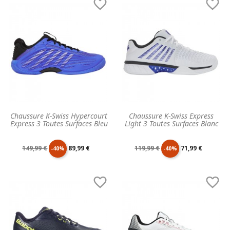


base
base
Chaussure K-Swiss Hypercourt
Chaussure K-Swiss Express
Express 3 Toutes Surfaces Bleu
Light 3 Toutes Surfaces Blanc
Prix
Prix
Prix
Prix
149,99 €
89,99 €
119,99 €
71,99 €
-40%
-40%
de
unitaire
de
unitaire


base
base