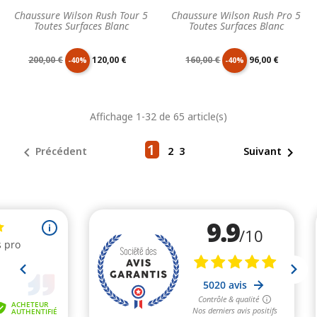
Chaussure Wilson Rush Tour 5
Chaussure Wilson Rush Pro 5
Toutes Surfaces Blanc
Toutes Surfaces Blanc
Prix
Prix
Prix
Prix
200,00 €
120,00 €
160,00 €
96,00 €
-40%
-40%
de
unitaire
de
unitaire
Affichage 1-32 de 65 article(s)
base
base
1


Précédent
2
3
Suivant