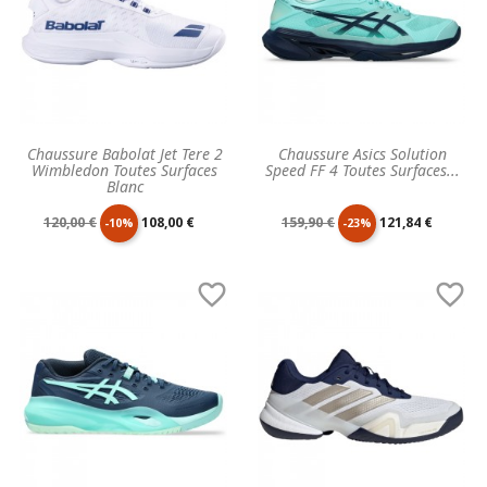
Chaussure Babolat Jet Tere 2
Chaussure Asics Solution
Wimbledon Toutes Surfaces
Speed FF 4 Toutes Surfaces...
Blanc
Prix
Prix
Prix
Prix
120,00 €
108,00 €
159,90 €
121,84 €
-10%
-23%
de
unitaire
de
unitaire


base
base