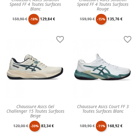
Speed FF 4 Toutes Surfaces
Speed FF 4 Toutes Surfaces
Blanc
Rouge
Prix
Prix
Prix
Prix
159,90 €
129,84 €
159,90 €
135,76 €
-18%
-15%
de
unitaire
de
unitaire


base
base
Chaussure Asics Gel
Chaussure Asics Court FF 3
Challenger 15 Toutes Surfaces
Toutes Surfaces Blanc
Beige
Prix
Prix
Prix
Prix
120,00 €
83,34 €
189,90 €
168,92 €
-30%
-11%