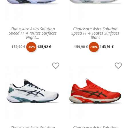
Chaussure Asics Solution
Chaussure Asics Solution
Speed FF 4 Toutes Surfaces
Speed FF 4 Toutes Surfaces
Night...
Blanc
Prix
Prix
Prix
Prix
159,90 €
135,92 €
159,90 €
143,91 €
-15%
-10%
de
unitaire
de
unitaire


base
base
Chaussure Asics Solution
Chaussure Asics Solution