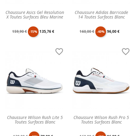
Chaussure Asics Gel Resolution
Chaussure Adidas Barricade
X Toutes Surfaces Bleu Marine
14 Toutes Surfaces Blanc
Prix
Prix
Prix
Prix
159,90 €
135,76 €
160,00 €
96,00 €
-15%
-40%
de
unitaire
de
unitaire


base
base
Chaussure Wilson Rush Lite 5
Chaussure Wilson Rush Pro 5
Toutes Surfaces Blanc
Toutes Surfaces Blanc