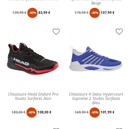
Beige
Prix
Prix
Prix
Prix
139,99 €
83,99 €
179,99 €
107,99 €
-40%
-40%
de
unitaire
de
unitaire


base
base
Chaussure Head Endure Pro
Chaussure K-Swiss Hypercourt
Toutes Surfaces Noir
Supreme 2 Toutes Surfaces
Bleu
Prix
Prix
Prix
Prix
180,00 €
108,00 €
169,99 €
101,99 €
-40%
-40%
de
unitaire
de
unitaire