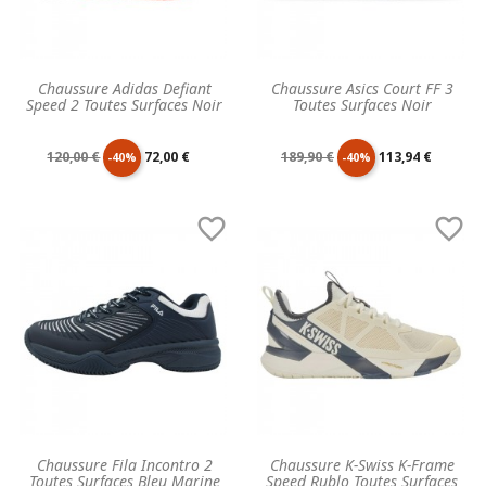
Chaussure Adidas Defiant
Chaussure Asics Court FF 3
Speed 2 Toutes Surfaces Noir
Toutes Surfaces Noir
Prix
Prix
Prix
Prix
120,00 €
72,00 €
189,90 €
113,94 €
-40%
-40%
de
unitaire
de
unitaire


base
base
Chaussure Fila Incontro 2
Chaussure K-Swiss K-Frame
Toutes Surfaces Bleu Marine
Speed Rublo Toutes Surfaces