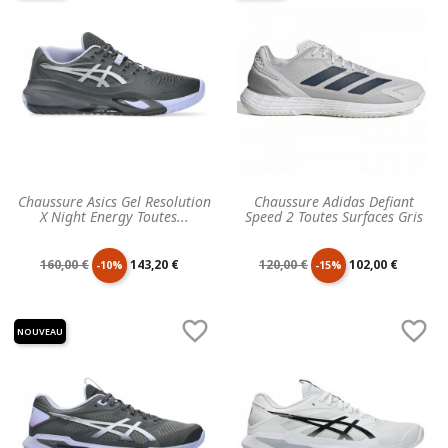
Chaussure Asics Gel Resolution
Chaussure Adidas Defiant
X Night Energy Toutes...
Speed 2 Toutes Surfaces Gris
Prix
Prix
Prix
Prix
160,00 €
143,20 €
120,00 €
102,00 €
-10%
-15%
de
unitaire
de
unitaire


NOUVEAU
base
base