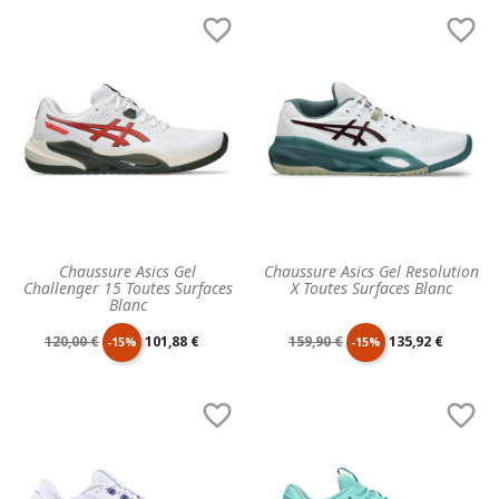
de
unitaire
de
unitaire


base
base
Chaussure Asics Gel
Chaussure Asics Gel Resolution
Challenger 15 Toutes Surfaces
X Toutes Surfaces Blanc
Blanc
Prix
Prix
Prix
Prix
120,00 €
101,88 €
159,90 €
135,92 €
-15%
-15%
de
unitaire
de
unitaire


base
base