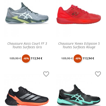
Chaussure Asics Court FF 3
Chaussure Yonex Eclipsion 5
Toutes Surfaces Gris
Toutes Surfaces Rouge
Prix
Prix
Prix
Prix
189,90 €
113,94 €
189,90 €
113,94 €
-40%
-40%
de
unitaire
de
unitaire


base
base