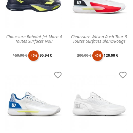
Chaussure Babolat Jet Mach 4
Chaussure Wilson Rush Tour 5
Toutes Surfaces Noir
Toutes Surfaces Blanc/Rouge
Prix
Prix
Prix
Prix
159,90 €
95,94 €
200,00 €
120,00 €
-40%
-40%
de
unitaire
de
unitaire


base
base