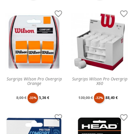
de
unitaire
de
unitaire


base
base
Surgrips Wilson Pro Overgrip
Surgrips Wilson Pro Overgrip
Orange
X60
Prix
Prix
Prix
Prix
8,00 €
5,36 €
130,00 €
88,40 €
-33%
-32%
de
unitaire
de
unitaire


base
base