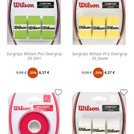
Surgrips Wilson Pro Overgrip
Surgrips Wilson Pro Overgrip
X3 Vert
X3 Jaune
Prix
Prix
Prix
Prix
9,50 €
6,37 €
9,50 €
6,37 €
-33%
-33%
de
unitaire
de
unitaire


base
base