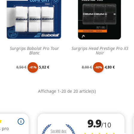
Surgrips Babolat Pro Tour
Surgrips Head Prestige Pro X3
Blanc
Noir
Prix
Prix
Prix
Prix
8,50 €
5,02 €
8,00 €
4,80 €
-41%
-40%
de
unitaire
de
unitaire
Affichage 1-20 de 20 article(s)
base
base