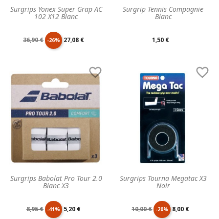
Surgrips Yonex Super Grap AC
Surgrip Tennis Compagnie
102 X12 Blanc
Blanc
Prix
Prix
Prix
36,90 €
27,08 €
1,50 €
-26%
de
unitaire
unitaire


base
Surgrips Babolat Pro Tour 2.0
Surgrips Tourna Megatac X3
Blanc X3
Noir
Prix
Prix
Prix
Prix
8,95 €
5,20 €
10,00 €
8,00 €
-41%
-20%