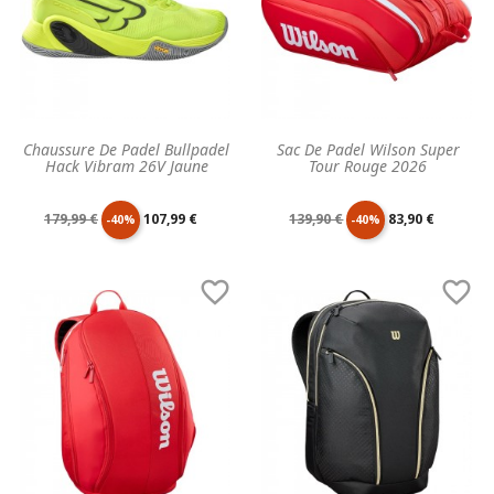
Chaussure De Padel Bullpadel
Sac De Padel Wilson Super
Hack Vibram 26V Jaune
Tour Rouge 2026
Prix
Prix
Prix
Prix
179,99 €
107,99 €
139,90 €
83,90 €
-40%
-40%
de
unitaire
de
unitaire


base
base