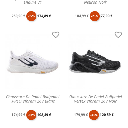
Endure V1
Neuron Noir
Prix
Prix
Prix
Prix
269,90 €
174,89 €
104,99 €
77,90 €
-35%
-25%
de
unitaire
de
unitaire


base
base
Chaussure De Padel Bullpadel
Chaussure De Padel Bullpadel
X-PLO Vibram 26V Blanc
Vertex Vibram 26V Noir
Prix
Prix
Prix
Prix
174,99 €
108,49 €
179,99 €
120,59 €
-38%
-33%