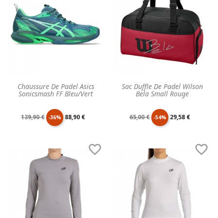
Chaussure De Padel Asics
Sac Duffle De Padel Wilson
Sonicsmash FF Bleu/Vert
Bela Small Rouge
Prix
Prix
Prix
Prix
139,90 €
88,90 €
65,00 €
29,58 €
-36%
-54%
de
unitaire
de
unitaire


base
base