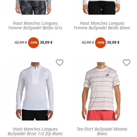
Haut Manches Longues
Haut Manches Longues
Femme Bullpadel Beldo Gris
Femme Bullpadel Beldo Blanc
Prix
Prix
Prix
Prix
42,99 €
30,09 €
42,99 €
30,09 €
-30%
-30%
de
unitaire
de
unitaire


base
base
Haut Manches Longues
Tee-Shirt Bullpadel Moana
Bullpadel Brise 1/2 Zip Blanc
Blanc