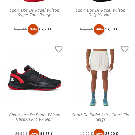
Sac À Dos De Padel Wilson
Sac À Dos De Padel Wilson
Super Tour Rouge
Defy V1 Noir
Prix
Prix
Prix
Prix
95,00 €
62,70 €
95,00 €
57,00 €
-34%
-40%
de
unitaire
de
unitaire


base
base
Chaussure De Padel Wilson
Short De Padel Asics Court 7in
Hurakn Pro V2 Noir
Beige
Prix
Prix
Prix
Prix
129,90 €
91,23 €
40,00 €
28,00 €
-29%
-30%