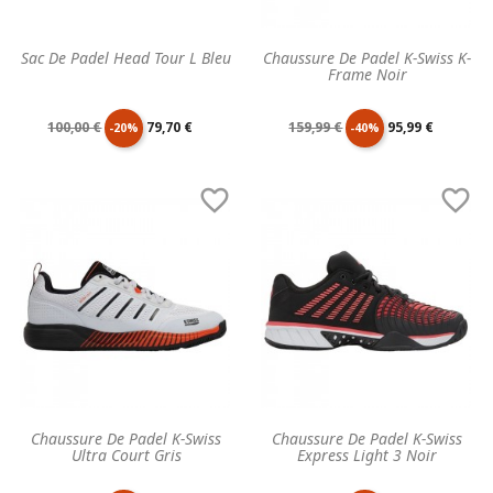
Sac De Padel Head Tour L Bleu
Chaussure De Padel K-Swiss K-
Frame Noir
Prix
Prix
Prix
Prix
100,00 €
79,70 €
159,99 €
95,99 €
-20%
-40%
de
unitaire
de
unitaire


base
base
Chaussure De Padel K-Swiss
Chaussure De Padel K-Swiss
Ultra Court Gris
Express Light 3 Noir