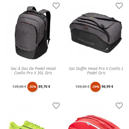
de
unitaire
de
unitaire


base
base
Sac À Dos De Padel Head
Sac Duffle Head Pro X Coello L
Coello Pro X 30L Gris
Padel Gris
Prix
Prix
Prix
Prix
139,00 €
89,70 €
159,00 €
96,99 €
-35%
-39%
de
unitaire
de
unitaire


base
base