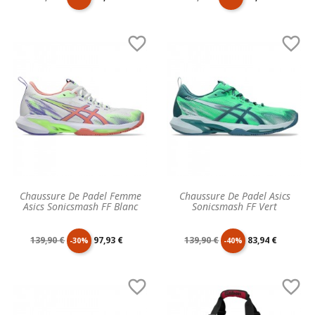
de
unitaire
de
unitaire


base
base
Chaussure De Padel Femme
Chaussure De Padel Asics
Asics Sonicsmash FF Blanc
Sonicsmash FF Vert
Prix
Prix
Prix
Prix
139,90 €
97,93 €
139,90 €
83,94 €
-30%
-40%
de
unitaire
de
unitaire


base
base