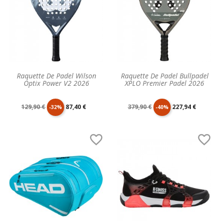
Raquette De Padel Wilson
Raquette De Padel Bullpadel
Optix Power V2 2026
XPLO Premier Padel 2026
Prix
Prix
Prix
Prix
129,90 €
87,40 €
379,90 €
227,94 €
-32%
-40%
de
unitaire
de
unitaire


base
base