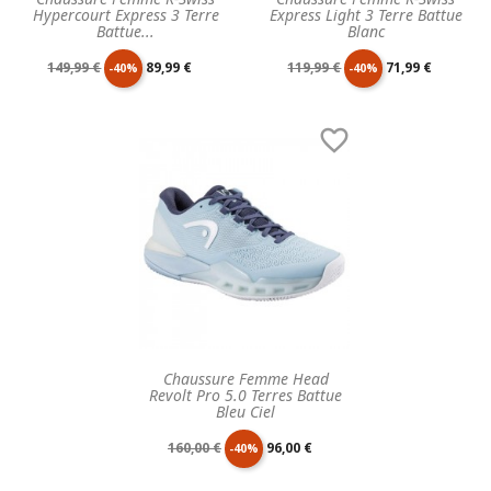
Hypercourt Express 3 Terre
Express Light 3 Terre Battue
Battue...
Blanc
Prix
Prix
Prix
Prix
149,99 €
89,99 €
119,99 €
71,99 €
-40%
-40%
de
unitaire
de
unitaire

base
base
Chaussure Femme Head
Revolt Pro 5.0 Terres Battue
Bleu Ciel
Prix
Prix
160,00 €
96,00 €
-40%