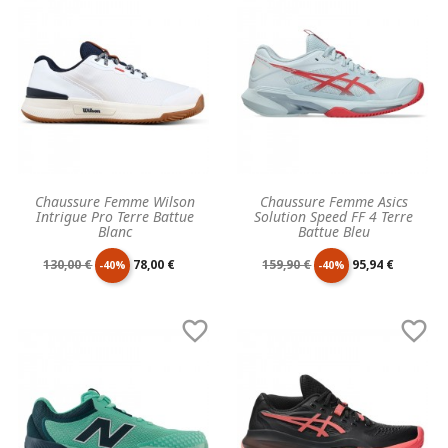
Chaussure Femme Wilson
Chaussure Femme Asics
Intrigue Pro Terre Battue
Solution Speed FF 4 Terre
Blanc
Battue Bleu
Prix
Prix
Prix
Prix
130,00 €
78,00 €
159,90 €
95,94 €
-40%
-40%
de
unitaire
de
unitaire


base
base