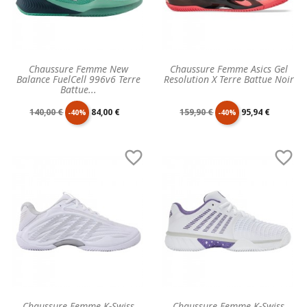
Chaussure Femme New
Chaussure Femme Asics Gel
Balance FuelCell 996v6 Terre
Resolution X Terre Battue Noir
Battue...
Prix
Prix
Prix
Prix
140,00 €
84,00 €
159,90 €
95,94 €
-40%
-40%
de
unitaire
de
unitaire


base
base
Chaussure Femme K-Swiss
Chaussure Femme K-Swiss