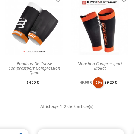
Bandeau De Cuisse
Manchon Compressport
Compressport Compression
Mollet
Quad
Prix
Prix
Prix
64,00 €
49,00 €
39,20 €
-20%
unitaire
de
unitaire
Affichage 1-2 de 2 article(s)
base