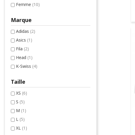
Femme
(10)
Marque
Adidas
(2)
Asics
(1)
Fila
(2)
Head
(1)
K-Swiss
(4)
Taille
XS
(6)
S
(5)
M
(1)
L
(5)
XL
(1)