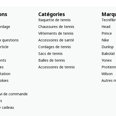
ons
Catégories
Marq
Raquette de tennis
Tecnifib
ordage
Chaussures de tennis
Head
Vêtements de tennis
Prince
x questions
Accessoires de santé
Nike
rticle
Cordages de tennis
Dunlop
Sacs de tennis
Babolat
nts
Balles de tennis
Yonex
les
Accessoires de tennis
ProKenn
ctation
Wilson
okies
Autres m
uivi de commande
us
te cadeau