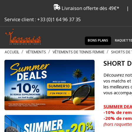
Livraison offerte dès 49€*
|
Service client :
+33 (0)1 64 96 37 35
BONS PLANS
RAQUETT
ACCUEIL
VÊTEMENTS
VÊTEMENTS DE TENNIS FEMME
SHORTS DE 
SHORT D
Découvrez no
vos matchs et
les meilleures
vous accompagn
SUMMER DEAL
-10% de remi
-20% de remi
(hors raquette