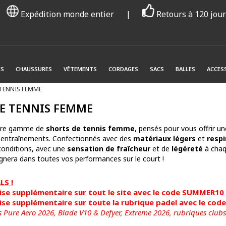
Expédition monde entier
|
Retours à 120 jou
ES
CHAUSSURES
VÊTEMENTS
CORDAGES
SACS
BALLES
ACCES
TENNIS FEMME
E TENNIS FEMME
tre gamme de
shorts de tennis femme
, pensés pour vous offrir u
 entraînements. Confectionnés avec des
matériaux légers
et
respi
 conditions, avec une
sensation de fraîcheur
et de
légèreté
à chaq
era dans toutes vos performances sur le court !
S !
se supplémentaire sur tout le site avec le code SUMMER10
se supplémentaire sur toute la rubrique padel avec le co
s Pure Aero 2026, Blade V10 & Defyer, Extreme 2026,
rubriques clubs