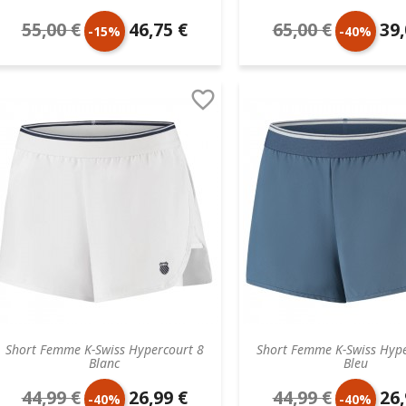
55,00 €
46,75 €
65,00 €
39,
Prix
Prix
Prix
Prix
-15%
-40%
de
unitaire
de
unit

base
base
Short Femme K-Swiss Hypercourt 8
Short Femme K-Swiss Hype
Blanc
Bleu
44,99 €
26,99 €
44,99 €
26,
Prix
Prix
Prix
Prix
-40%
-40%