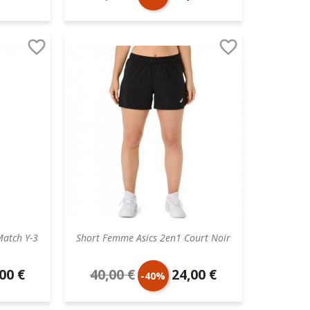
aire
de
unitaire


base
atch Y-3
Short Femme Asics 2en1 Court Noir
00 €
40,00 €
24,00 €
Prix
Prix
-40%
aire
de
unitaire