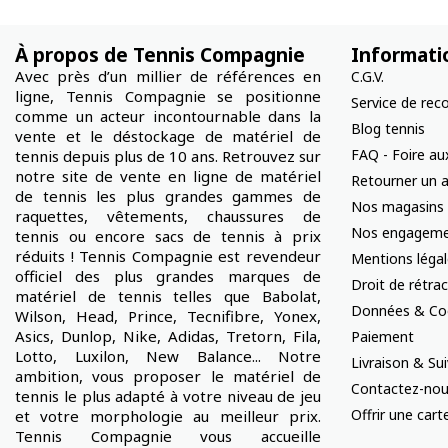
À propos de Tennis Compagnie
Informati
Avec près d’un millier de références en
C.G.V.
ligne, Tennis Compagnie se positionne
Service de rec
comme un acteur incontournable dans la
Blog tennis
vente et le déstockage de matériel de
FAQ - Foire au
tennis depuis plus de 10 ans. Retrouvez sur
notre site de vente en ligne de matériel
Retourner un a
de tennis les plus grandes gammes de
Nos magasins
raquettes, vêtements, chaussures de
Nos engageme
tennis ou encore sacs de tennis à prix
réduits ! Tennis Compagnie est revendeur
Mentions léga
officiel des plus grandes marques de
Droit de rétra
matériel de tennis telles que Babolat,
Données & Co
Wilson, Head, Prince, Tecnifibre, Yonex,
Asics, Dunlop, Nike, Adidas, Tretorn, Fila,
Paiement
Lotto, Luxilon, New Balance... Notre
Livraison & S
ambition, vous proposer le matériel de
Contactez-no
tennis le plus adapté à votre niveau de jeu
Offrir une car
et votre morphologie au meilleur prix.
Tennis Compagnie vous accueille