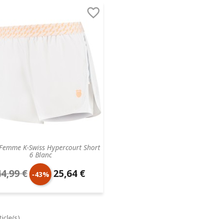

base
 Femme K-Swiss Hypercourt Short
6 Blanc
44,99 €
25,64 €
rix
Prix
-43%
e
unitaire
ase
icle(s)