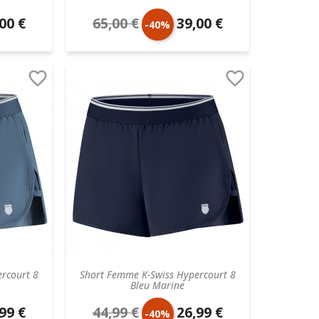
00 €
65,00 €
39,00 €
Prix
Prix
-40%
aire
de
unitaire


base
rcourt 8
Short Femme K-Swiss Hypercourt 8
Bleu Marine
99 €
44,99 €
26,99 €
Prix
Prix
-40%