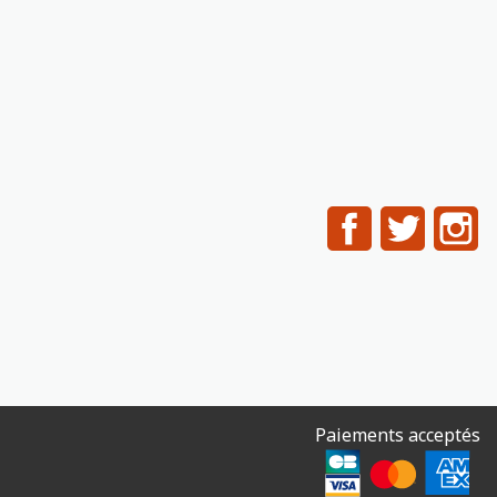
Facebook
Twitter
In
Paiements acceptés