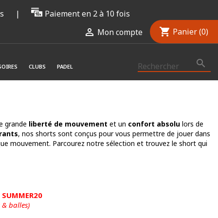
rs
|
Paiement en 2 à 10 fois
shopping_cart

Panier
(0)
Mon compte

SOIRES
CLUBS
PADEL
ne grande
liberté de mouvement
et un
confort absolu
lors de
rants
, nos shorts sont conçus pour vous permettre de jouer dans
ue mouvement. Parcourez notre sélection et trouvez le short qui
de SUMMER20
 & balles)