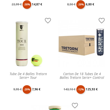
Prix
Prix
Prix
Prix
23,99 €
14,87 €
8,50 €
6,80 €
-38%
-20%
de
unitaire
de
unitaire


base
base
Tube De 4 Balles Tretorn
Carton De 18 Tubes De 4
Serie+ Tour
Balles Tretorn Serie+ Control
Prix
Prix
Prix
Prix
9,95 €
7,96 €
143,10 €
125,93 €
-20%
-12%
de
unitaire
de
unitaire
