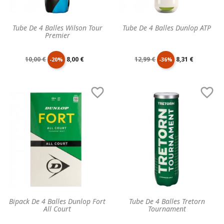
Tube De 4 Balles Wilson Tour
Tube De 4 Balles Dunlop ATP
Premier
Prix
Prix
Prix
Prix
10,00 €
8,00 €
12,99 €
8,31 €
-20%
-36%
de
unitaire
de
unitaire


base
base
Bipack De 4 Balles Dunlop Fort
Tube De 4 Balles Tretorn
All Court
Tournament