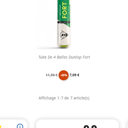
base
base
Tube De 4 Balles Dunlop Fort
Prix
Prix
11,90 €
7,09 €
-40%
de
unitaire
Affichage 1-7 de 7 article(s)
base