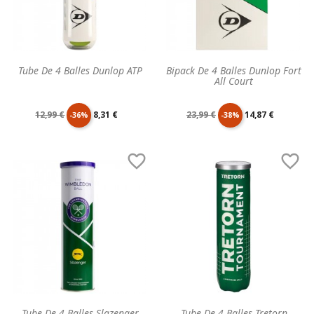
Tube De 4 Balles Dunlop ATP
Bipack De 4 Balles Dunlop Fort
All Court
Prix
Prix
Prix
Prix
12,99 €
8,31 €
23,99 €
14,87 €
-36%
-38%
de
unitaire
de
unitaire


base
base
Tube De 4 Balles Slazenger
Tube De 4 Balles Tretorn