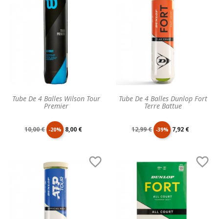
Tube De 4 Balles Wilson Tour
Tube De 4 Balles Dunlop Fort
Premier
Terre Battue
Prix
Prix
Prix
Prix
10,00 €
8,00 €
12,99 €
7,92 €
-20%
-39%
de
unitaire
de
unitaire


base
base