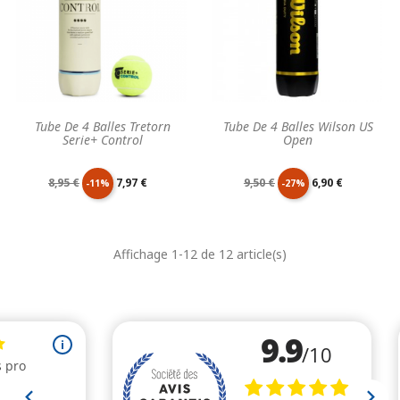
Tube De 4 Balles Tretorn
Tube De 4 Balles Wilson US
Serie+ Control
Open
Prix
Prix
Prix
Prix
8,95 €
7,97 €
9,50 €
6,90 €
-11%
-27%
de
unitaire
de
unitaire
Affichage 1-12 de 12 article(s)
base
base