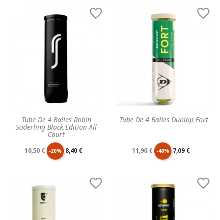
de
unitaire
de
unitaire


base
base
Tube De 4 Balles Robin
Tube De 4 Balles Dunlop Fort
Soderling Black Edition All
Court
Prix
Prix
Prix
Prix
10,50 €
8,40 €
11,90 €
7,09 €
-20%
-40%
de
unitaire
de
unitaire


base
base