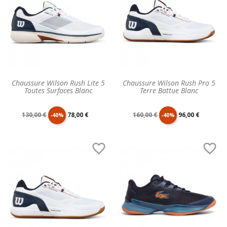
Chaussure Wilson Rush Lite 5
Chaussure Wilson Rush Pro 5
Toutes Surfaces Blanc
Terre Battue Blanc
Prix
Prix
Prix
Prix
130,00 €
78,00 €
160,00 €
96,00 €
-40%
-40%
de
unitaire
de
unitaire


base
base