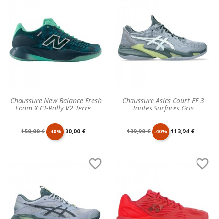
base
base
Chaussure New Balance Fresh
Chaussure Asics Court FF 3
Foam X CT-Rally V2 Terre...
Toutes Surfaces Gris
Prix
Prix
Prix
Prix
150,00 €
90,00 €
189,90 €
113,94 €
-40%
-40%
de
unitaire
de
unitaire


base
base