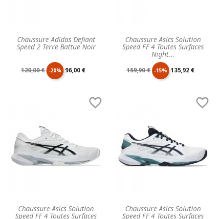
Chaussure Adidas Defiant
Chaussure Asics Solution
Speed 2 Terre Battue Noir
Speed FF 4 Toutes Surfaces
Night...
Prix
Prix
Prix
Prix
120,00 €
96,00 €
159,90 €
135,92 €
-20%
-15%
de
unitaire
de
unitaire


base
base
Chaussure Asics Solution
Chaussure Asics Solution
Speed FF 4 Toutes Surfaces
Speed FF 4 Toutes Surfaces