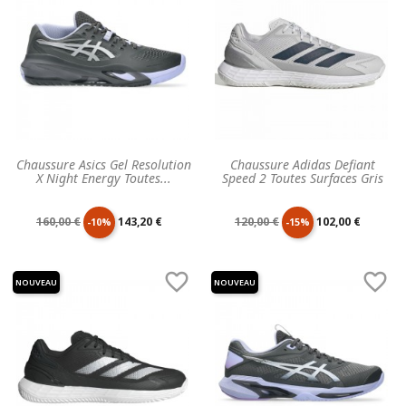
Chaussure Asics Gel Resolution
Chaussure Adidas Defiant
X Night Energy Toutes...
Speed 2 Toutes Surfaces Gris
Prix
Prix
Prix
Prix
160,00 €
143,20 €
120,00 €
102,00 €
-10%
-15%
de
unitaire
de
unitaire


NOUVEAU
NOUVEAU
base
base