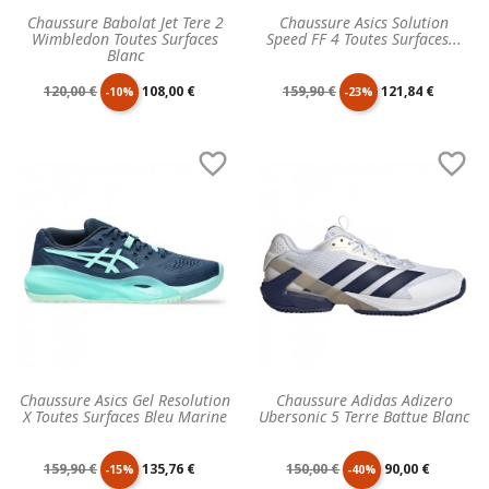
Chaussure Babolat Jet Tere 2
Chaussure Asics Solution
Wimbledon Toutes Surfaces
Speed FF 4 Toutes Surfaces...
Blanc
Prix
Prix
Prix
Prix
120,00 €
108,00 €
159,90 €
121,84 €
-10%
-23%
de
unitaire
de
unitaire


base
base
Chaussure Asics Gel Resolution
Chaussure Adidas Adizero
X Toutes Surfaces Bleu Marine
Ubersonic 5 Terre Battue Blanc
Prix
Prix
Prix
Prix
159,90 €
135,76 €
150,00 €
90,00 €
-15%
-40%