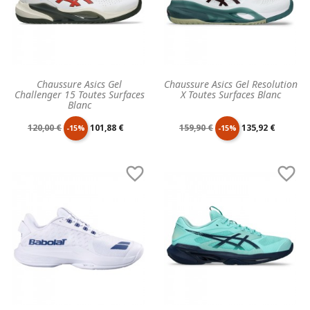
Chaussure Asics Gel
Chaussure Asics Gel Resolution
Challenger 15 Toutes Surfaces
X Toutes Surfaces Blanc
Blanc
Prix
Prix
Prix
Prix
120,00 €
101,88 €
159,90 €
135,92 €
-15%
-15%
de
unitaire
de
unitaire


base
base