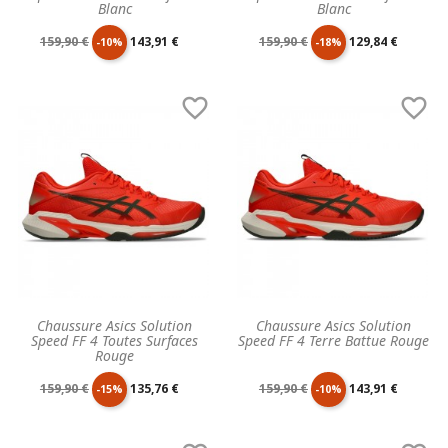
Blanc
Blanc
Prix
Prix
Prix
Prix
159,90 €
143,91 €
159,90 €
129,84 €
-10%
-18%
de
unitaire
de
unitaire


base
base
Chaussure Asics Solution
Chaussure Asics Solution
Speed FF 4 Toutes Surfaces
Speed FF 4 Terre Battue Rouge
Rouge
Prix
Prix
Prix
Prix
159,90 €
135,76 €
159,90 €
143,91 €
-15%
-10%
de
unitaire
de
unitaire