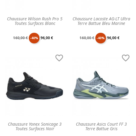
Chaussure Wilson Rush Pro 5
Chaussure Lacoste AG-LT Ultra
Toutes Surfaces Blanc
Terre Battue Bleu Marine
Prix
Prix
Prix
Prix
160,00 €
96,00 €
160,00 €
96,00 €
-40%
-40%
de
unitaire
de
unitaire


base
base
Chaussure Yonex Sonicage 3
Chaussure Asics Court FF 3
Toutes Surfaces Noir
Terre Battue Gris