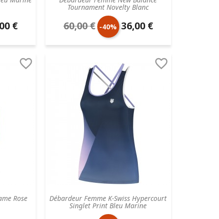
Tournament Novelty Blanc
00 €
60,00 €
36,00 €
Prix
Prix
-40%
aire
de
unitaire


base
ame Rose
Débardeur Femme K-Swiss Hypercourt
Singlet Print Bleu Marine