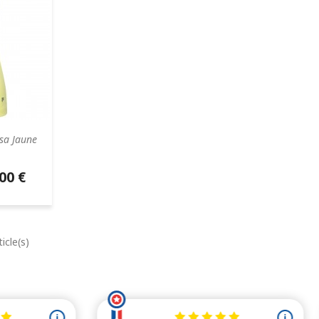
sa Jaune
00 €
aire
icle(s)