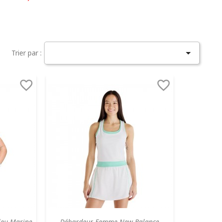

Trier par :


leu Marine
Débardeur Femme New Balance