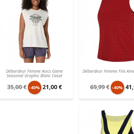
Débardeur Femme Asics Game
Débardeur Femme Fila Ame
Seasonal Graphic Blanc Cassé
35,00 €
21,00 €
69,99 €
41,
Prix
Prix
Prix
Prix
-40%
-40%
de
unitaire
de
unit
base
base