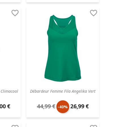
aire
de
unitaire


base
 Climacool
Débardeur Femme Fila Angelika Vert
00 €
44,99 €
26,99 €
Prix
Prix
-40%
aire
de
unitaire