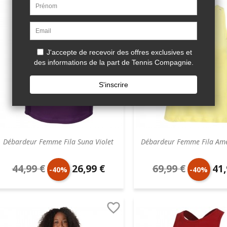

base
base
Débardeur Femme Fila Suna Violet
Débardeur Femme Fila Ame
44,99 €
26,99 €
69,99 €
41,
Prix
Prix
Prix
Prix
-40%
-40%
de
unitaire
de
unit

base
base