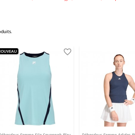
oduits.

NOUVEAU
Débardeur Femme Fila Savannah Bleu
Débardeur Femme Adidas B