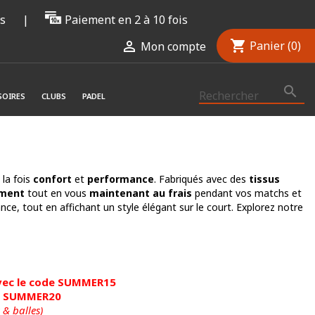
rs
|
Paiement en 2 à 10 fois
shopping_cart

Panier
(0)
Mon compte

SOIRES
CLUBS
PADEL
 la fois
confort
et
performance
. Fabriqués avec des
tissus
ement
tout en vous
maintenant au frais
pendant vos matchs et
, tout en affichant un style élégant sur le court. Explorez notre
 avec le code SUMMER15
de SUMMER20
 & balles)