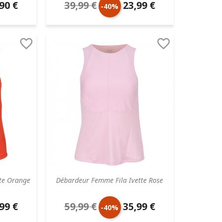
90 €
39,99 €
23,99 €
Prix
Prix
-40%
aire
de
unitaire


base
te Orange
Débardeur Femme Fila Ivette Rose
99 €
59,99 €
35,99 €
Prix
Prix
-40%