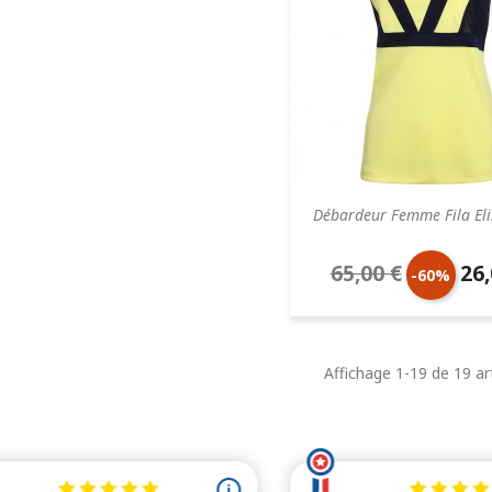
Débardeur Femme Fila Eli
65,00 €
26,
Prix
Prix
-60%
de
unit
base
Affichage 1-19 de 19 art