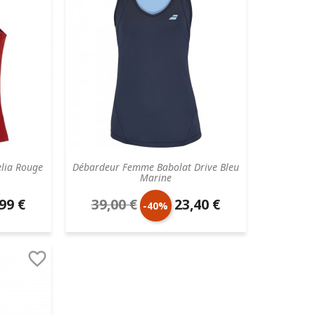
lia Rouge
Débardeur Femme Babolat Drive Bleu
Marine
99 €
39,00 €
23,40 €
Prix
Prix
-40%
aire
de
unitaire

base