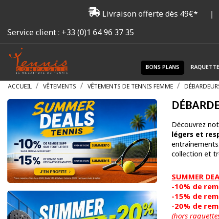
Livraison offerte dès 49€*
|
Service client :
+33 (0)1 64 96 37 35
BONS PLANS
RAQUETT
ACCUEIL
VÊTEMENTS
VÊTEMENTS DE TENNIS FEMME
DÉBARDEURS
DÉBARDE
Découvrez not
légers et res
entraînements.
collection et t
SUMMER DEAL
-10% de remi
-15% de remi
-20% de remi
(hors raquette