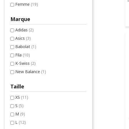
Femme
(19)
Marque
Adidas
(2)
Asics
(3)
Babolat
(1)
Fila
(10)
K-Swiss
(2)
New Balance
(1)
Taille
XS
(11)
S
(5)
M
(9)
L
(12)