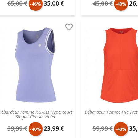
65,00 €
35,00 €
45,00 €
26,
Prix
Prix
Prix
Prix
-46%
-40%
de
unitaire
de
unit

base
base
Débardeur Femme K-Swiss Hypercourt
Débardeur Femme Fila Ivet
Singlet Classic Violet
39,99 €
23,99 €
59,99 €
35,
Prix
Prix
Prix
Prix
-40%
-40%