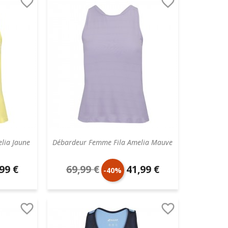


base
lia Jaune
Débardeur Femme Fila Amelia Mauve
99 €
69,99 €
41,99 €
Prix
Prix
-40%
aire
de
unitaire


base