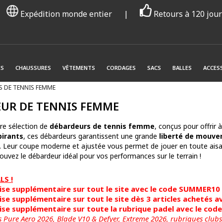
Expédition monde entier
|
Retours à 120 jou
ES
CHAUSSURES
VÊTEMENTS
CORDAGES
SACS
BALLES
ACCES
 DE TENNIS FEMME
UR DE TENNIS FEMME
re sélection de
débardeurs de tennis femme
, conçus pour offrir à
pirants
, ces débardeurs garantissent une grande
liberté de mouv
 Leur coupe moderne et ajustée vous permet de jouer en toute aisance
rouvez le débardeur idéal pour vos performances sur le terrain !
S !
se supplémentaire sur tout le site avec le code SUMMER10
se supplémentaire sur tout le site dès 3 articles achetés
se supplémentaire sur toute la rubrique padel avec le co
s Pure Aero 2026, Blade V10 & Defyer, Extreme 2026,
rubriques clubs