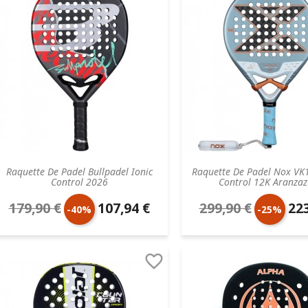
Raquette De Padel Bullpadel Ionic
Raquette De Padel Nox VK
Control 2026
Control 12K Aranzazu
179,90 €
107,94 €
299,90 €
223
Prix
Prix
Prix
Prix
-40%
-25%
de
unitaire
de
unit

base
base