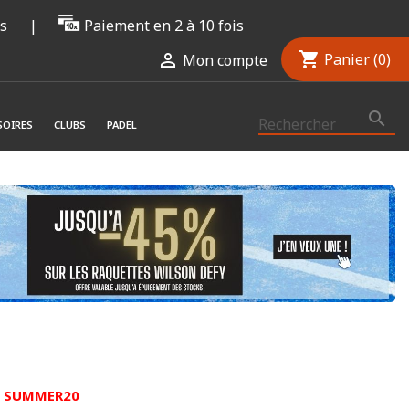
rs
|
Paiement en 2 à 10 fois
shopping_cart

Panier
(0)
Mon compte

SOIRES
CLUBS
PADEL
de SUMMER20