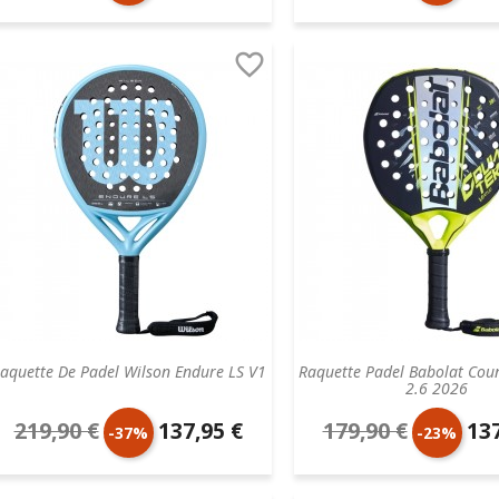
de
unitaire
de
unit

base
base
aquette De Padel Wilson Endure LS V1
Raquette Padel Babolat Cou
2.6 2026
219,90 €
137,95 €
179,90 €
137
Prix
Prix
Prix
Prix
-37%
-23%
de
unitaire
de
unit