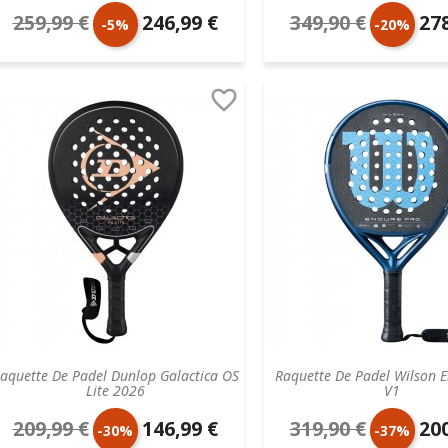
259,99 €
246,99 €
349,90 €
278
Prix
Prix
Prix
Prix
-5%
-20%
de
unitaire
de
unit

base
base
aquette De Padel Dunlop Galactica OS
Raquette De Padel Wilson 
Lite 2026
V1
209,99 €
146,99 €
319,90 €
200
Prix
Prix
Prix
Prix
-30%
-37%