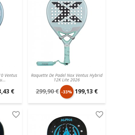
10 Ventus
Raquette De Padel Nox Ventus Hybrid
...
12K Lite 2026
,43 €
299,90 €
199,13 €
Prix
Prix
-33%
aire
de
unitaire


base