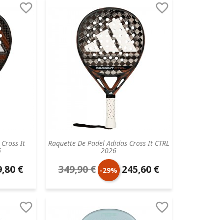


base
Cross It
Raquette De Padel Adidas Cross It CTRL
6
2026
,80 €
349,90 €
245,60 €
Prix
Prix
-29%
aire
de
unitaire


base