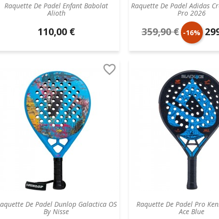
Raquette De Padel Enfant Babolat
Raquette De Padel Adidas Cro
Alioth
Pro 2026
110,00 €
359,90 €
299
Prix
Prix
Prix
-16%
unitaire
de
unit

base
aquette De Padel Dunlop Galactica OS
Raquette De Padel Pro Ken
By Nisse
Ace Blue