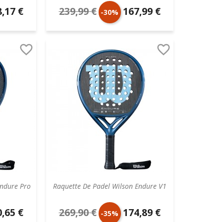
,17 €
239,99 €
167,99 €
Prix
Prix
-30%
aire
de
unitaire


base
Endure Pro
Raquette De Padel Wilson Endure V1
,65 €
269,90 €
174,89 €
Prix
Prix
-35%