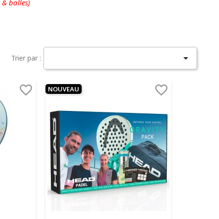
 & balles)

Trier par :


NOUVEAU