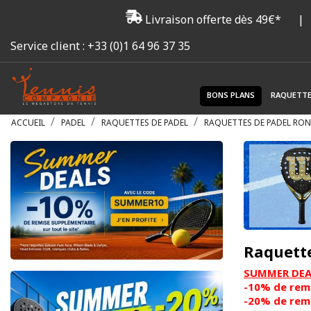
Livraison offerte dès 49€*
|
Service client :
+33 (0)1 64 96 37 35
BONS PLANS
RAQUETT
ACCUEIL
PADEL
RAQUETTES DE PADEL
RAQUETTES DE PADEL RO
Raquett
SUMMER DEAL
-10% de remi
-20% de remi