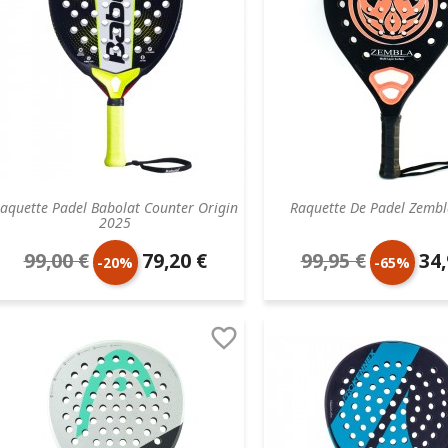
aquette Padel Babolat Counter Origin
Raquette De Padel Zembl
2025
99,00 €
79,20 €
99,95 €
34,
Prix
Prix
Prix
Prix
-20%
-65%
de
unitaire
de
unit

base
base