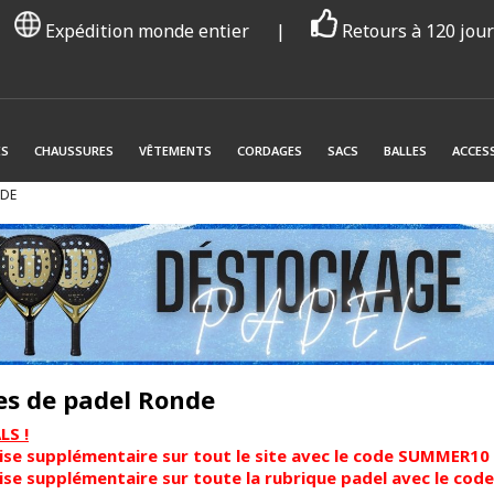
Expédition monde entier
|
Retours à 120 jou
ES
CHAUSSURES
VÊTEMENTS
CORDAGES
SACS
BALLES
ACCES
NDE
es de padel Ronde
S !
se supplémentaire sur tout le site avec le code SUMMER10
se supplémentaire sur toute la rubrique padel avec le co