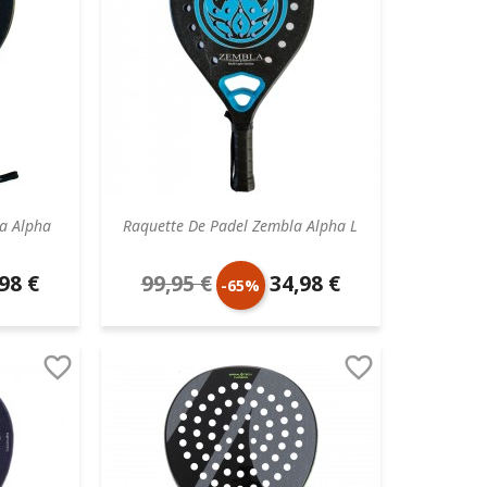
a Alpha
Raquette De Padel Zembla Alpha L
98 €
99,95 €
34,98 €
Prix
Prix
-65%
aire
de
unitaire


base