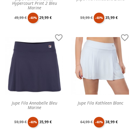
Hypercourt Print 2 Bleu
Marine
Prix
Prix
Prix
Prix
49,99 €
29,99 €
59,99 €
35,99 €
-40%
-40%
de
unitaire
de
unitaire


base
base
Jupe Fila Annabelle Bleu
Jupe Fila Kathleen Blanc
Marine
Prix
Prix
Prix
Prix
59,99 €
35,99 €
64,99 €
38,99 €
-40%
-40%