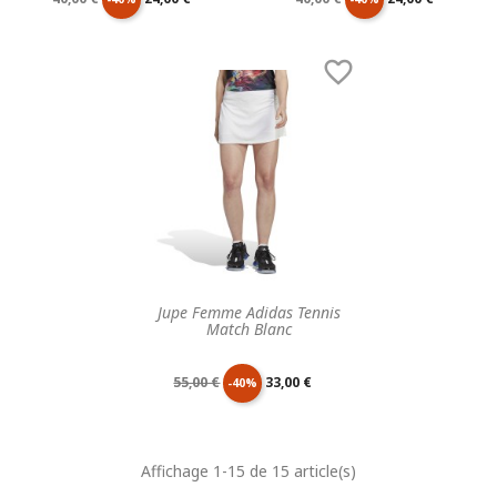
de
unitaire
de
unitaire

base
base
Jupe Femme Adidas Tennis
Match Blanc
Prix
Prix
55,00 €
33,00 €
-40%
de
unitaire
Affichage 1-15 de 15 article(s)
base