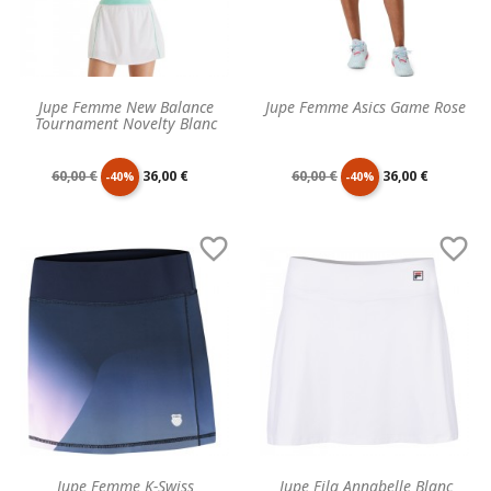
Jupe Femme New Balance
Jupe Femme Asics Game Rose
Tournament Novelty Blanc
Prix
Prix
Prix
Prix
60,00 €
36,00 €
60,00 €
36,00 €
-40%
-40%
de
unitaire
de
unitaire


base
base
Jupe Femme K-Swiss
Jupe Fila Annabelle Blanc