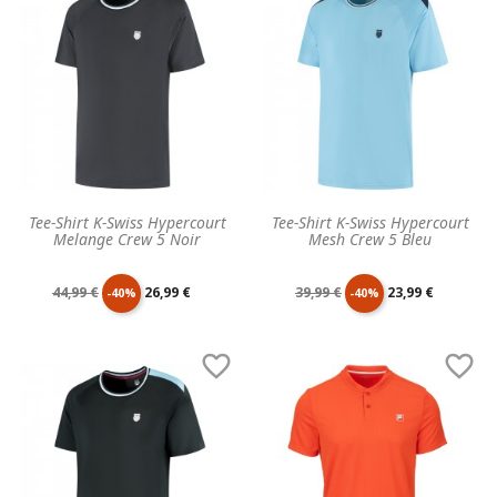
base
base
Tee-Shirt K-Swiss Hypercourt
Tee-Shirt K-Swiss Hypercourt
Melange Crew 5 Noir
Mesh Crew 5 Bleu
Prix
Prix
Prix
Prix
44,99 €
26,99 €
39,99 €
23,99 €
-40%
-40%
de
unitaire
de
unitaire


base
base