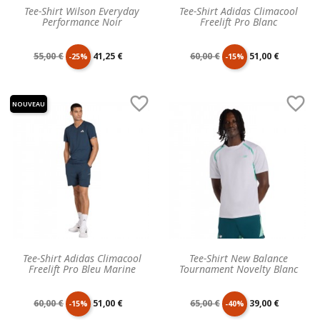
Tee-Shirt Wilson Everyday
Tee-Shirt Adidas Climacool
Performance Noir
Freelift Pro Blanc
Prix
Prix
Prix
Prix
55,00 €
41,25 €
60,00 €
51,00 €
-25%
-15%
de
unitaire
de
unitaire


NOUVEAU
base
base
Tee-Shirt Adidas Climacool
Tee-Shirt New Balance
Freelift Pro Bleu Marine
Tournament Novelty Blanc
Prix
Prix
Prix
Prix
60,00 €
51,00 €
65,00 €
39,00 €
-15%
-40%