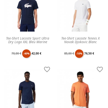
Tee-Shirt Lacoste Sport Ultra
Tee-Shirt Lacoste Tennis X
Dry Logo XXL Bleu Marine
Novak Djokovic Blanc
Prix
Prix
Prix
Prix
70,00 €
42,00 €
85,00 €
76,50 €
-40%
-10%
de
unitaire
de
unitaire


base
base