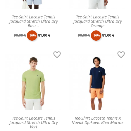
Tee-Shirt Lacoste Tennis
Tee-Shirt Lacoste Tennis
Jacquard Stretch Ultra Dry
Jacquard Stretch Ultra Dry
Bleu...
Orange
Prix
Prix
Prix
Prix
90,00 €
81,00 €
90,00 €
81,00 €
-10%
-10%
de
unitaire
de
unitaire


base
base
Tee-Shirt Lacoste Tennis
Tee-Shirt Lacoste Tennis X
Jacquard Stretch Ultra Dry
Novak Djokovic Bleu Marine
Vert