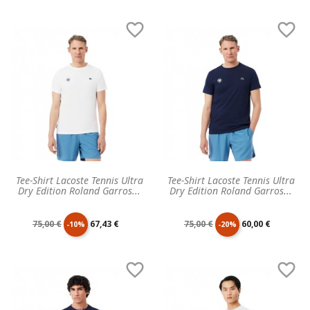
de
unitaire
de
unitaire


base
base
Tee-Shirt Lacoste Tennis Ultra
Tee-Shirt Lacoste Tennis Ultra
Dry Edition Roland Garros...
Dry Edition Roland Garros...
Prix
Prix
Prix
Prix
75,00 €
67,43 €
75,00 €
60,00 €
-10%
-20%
de
unitaire
de
unitaire


base
base