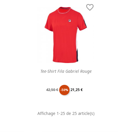
de
unitaire
de
unitaire

base
base
Tee-Shirt Fila Gabriel Rouge
Prix
Prix
42,50 €
21,25 €
-50%
de
unitaire
Affichage 1-25 de 25 article(s)
base