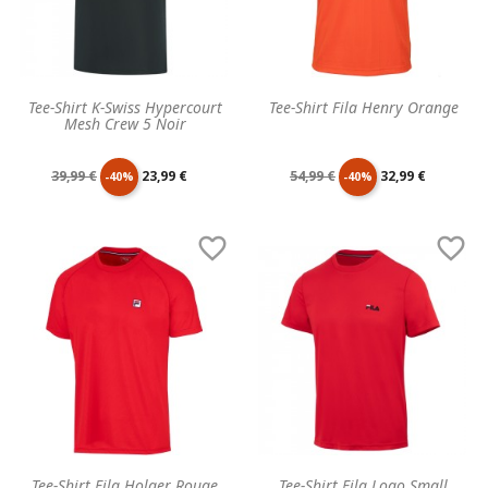
Tee-Shirt K-Swiss Hypercourt
Tee-Shirt Fila Henry Orange
Mesh Crew 5 Noir
Prix
Prix
Prix
Prix
39,99 €
23,99 €
54,99 €
32,99 €
-40%
-40%
de
unitaire
de
unitaire


base
base
Tee-Shirt Fila Holger Rouge
Tee-Shirt Fila Logo Small