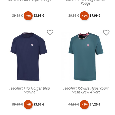
Rouge
Prix
Prix
Prix
Prix
39,99 €
23,99 €
29,99 €
17,99 €
-40%
-40%
de
unitaire
de
unitaire


base
base
Tee-Shirt Fila Holger Bleu
Tee-Shirt K-Swiss Hypercourt
Marine
Mesh Crew 4 Vert
Prix
Prix
Prix
Prix
39,99 €
23,99 €
44,99 €
24,29 €
-40%
-46%