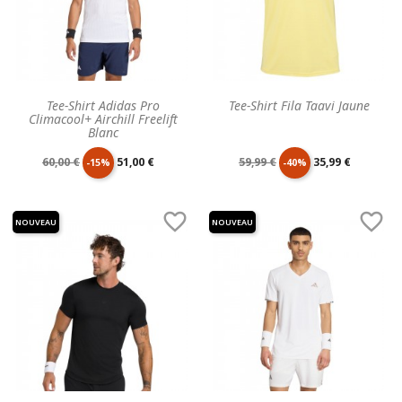
Tee-Shirt Adidas Pro
Tee-Shirt Fila Taavi Jaune
Climacool+ Airchill Freelift
Blanc
Prix
Prix
Prix
Prix
60,00 €
51,00 €
59,99 €
35,99 €
-15%
-40%
de
unitaire
de
unitaire


NOUVEAU
NOUVEAU
base
base