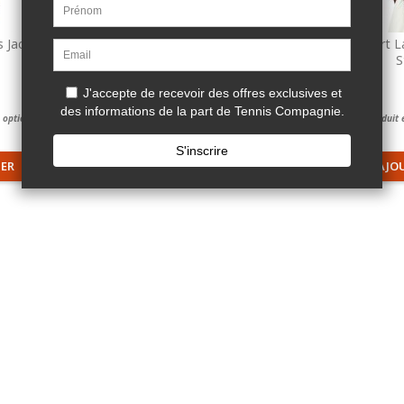
s Jacquard
Tee-Shirt Lacoste Tennis Jacquard
Tee-Shirt L
Stretch Ultra...
S
81,00 €
 options.
Ce produit est dispnible avec options.
Ce produit 
IER
AJOUTER AU PANIER
AJO