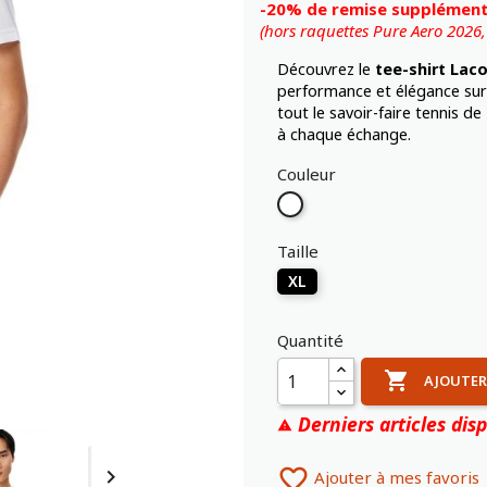
-20% de remise supplémenta
(hors raquettes Pure Aero 2026
Découvrez le
tee-shirt Lac
performance et élégance sur 
tout le savoir-faire tennis d
à chaque échange.
Couleur
Blanc
Taille
XL
Quantité

AJOUTER
Derniers articles disp



Ajouter à mes favoris