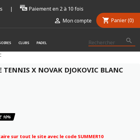
rs
|
Paiement en 2 à 10 fois
shopping_cart

Panier
(0)
Mon compte

SOIRES
CLUBS
PADEL
C
E TENNIS X NOVAK DJOKOVIC BLANC
Z 10%
ire sur tout le site avec le code SUMMER10