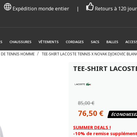
Expédition monde entier
|
Retours à 120 jou
ES
CHAUSSURES
VÊTEMENTS
CORDAGES
SACS
BALLES
ACCES
S DE TENNIS HOMME
TEE-SHIRT LACOSTE TENNIS X NOVAK DJOKOVIC BLAN
TEE-SHIRT LACOST
85,00 €
76,50 €
ÉCONOMISE
SUMMER DEALS !
-10% de remise supplémenta