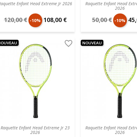
Raquette Enfant Head Extreme Jr 2026
Raquette Enfant Head Extr
2026
120,00 €
108,00 €
50,00 €
45,
Prix
Prix
Prix
Prix
-10%
-10%
de
unitaire
de
unit

NOUVEAU
NOUVEAU
base
base
Raquette Enfant Head Extreme Jr 23
Raquette Enfant Head Extr
2026
2026