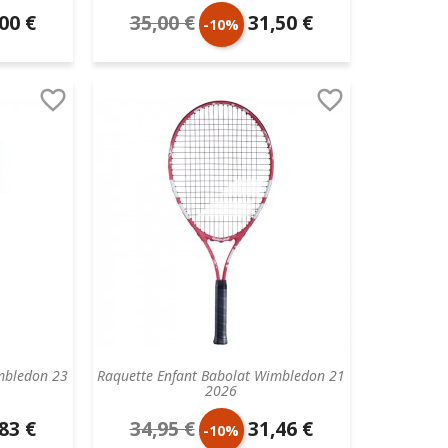
00 €
35,00 €
31,50 €
Prix
Prix
-10%
aire
de
unitaire


base
mbledon 23
Raquette Enfant Babolat Wimbledon 21
2026
83 €
34,95 €
31,46 €
Prix
Prix
-10%