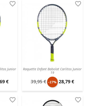


base
itos Junior
Raquette Enfant Babolat Carlitos Junior
19
69 €
39,95 €
28,79 €
Prix
Prix
-27%
aire
de
unitaire


base