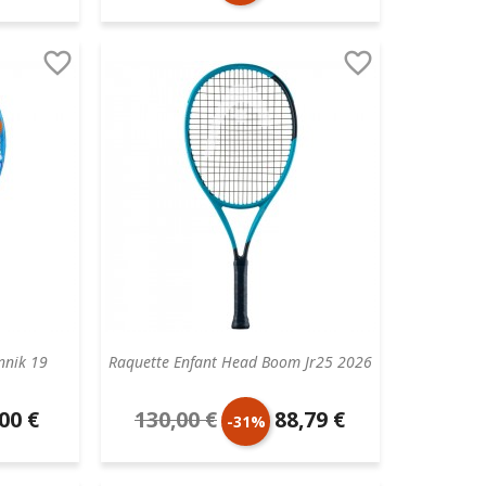
aire
de
unitaire


base
nnik 19
Raquette Enfant Head Boom Jr25 2026
00 €
130,00 €
88,79 €
Prix
Prix
-31%
aire
de
unitaire