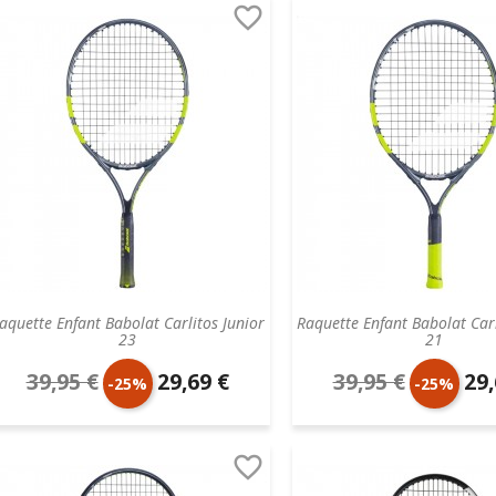

base
base
aquette Enfant Babolat Carlitos Junior
Raquette Enfant Babolat Carl
23
21
39,95 €
29,69 €
39,95 €
29,
Prix
Prix
Prix
Prix
-25%
-25%
de
unitaire
de
unit

base
base