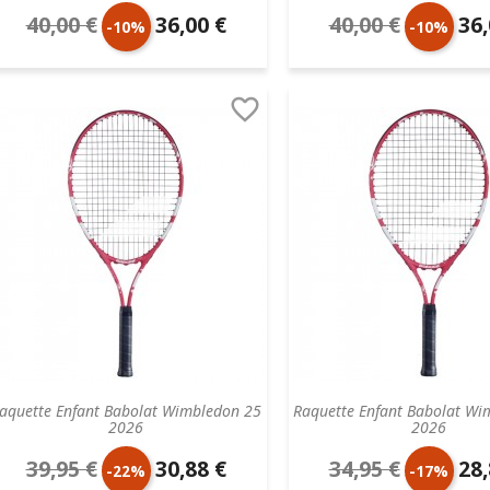
40,00 €
36,00 €
40,00 €
36,
Prix
Prix
Prix
Prix
-10%
-10%
de
unitaire
de
unit

base
base
aquette Enfant Babolat Wimbledon 25
Raquette Enfant Babolat Wi
2026
2026
39,95 €
30,88 €
34,95 €
28,
Prix
Prix
Prix
Prix
-22%
-17%