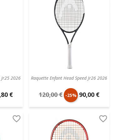
 Jr25 2026
Raquette Enfant Head Speed Jr26 2026
,80 €
120,00 €
90,00 €
x
Prix
Prix
-25%
taire
de
unitaire


base