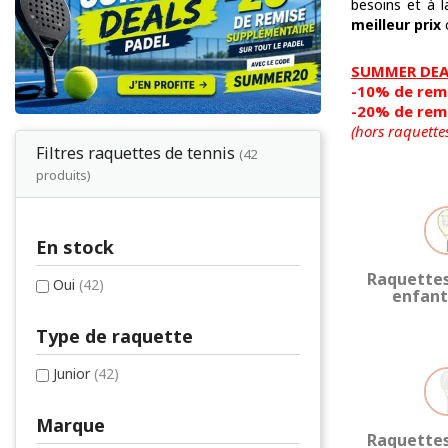
besoins et à 
meilleur prix
c
SUMMER DEAL
-10% de remi
-20% de remi
(hors raquette
Filtres raquettes de tennis
(42
produits)
En stock
Raquettes
Oui
(42)
enfant
Type de raquette
Junior
(42)
Marque
Raquettes