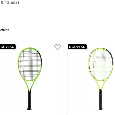
10-12 ans)
oduits.

NOUVEAU
NOUVEAU