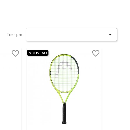

Trier par :


NOUVEAU