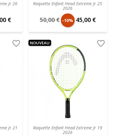
eme Jr 26
Raquette Enfant Head Extreme Jr 25
2026
00 €
50,00 €
45,00 €
Prix
Prix
-10%
aire
de
unitaire


NOUVEAU
base
eme Jr 21
Raquette Enfant Head Extreme Jr 19
2026