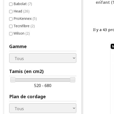
enfant (
Babolat
(7)
Head
(26)
ProKennex
(5)
Tecnifibre
(2)
Il y a 43 pr
Wilson
(2)
Gamme
Tamis (en cm2)
520 - 680
Plan de cordage