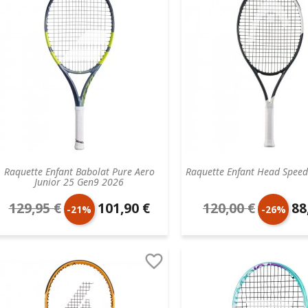
Raquette Enfant Babolat Pure Aero
Raquette Enfant Head Speed
Junior 25 Gen9 2026
129,95 €
101,90 €
120,00 €
88
Prix
Prix
Prix
Pri
-21%
-26%
de
unitaire
de
uni

base
base