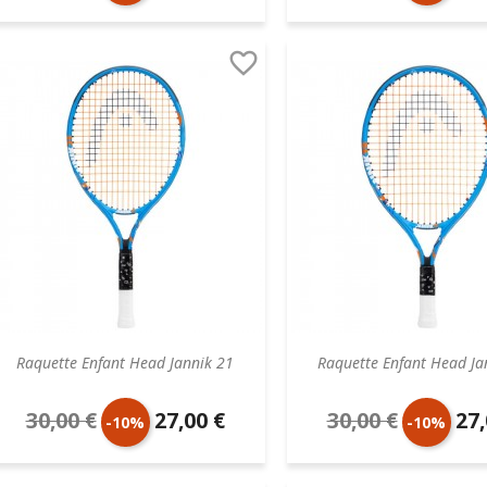
de
unitaire
de
unit

base
base
Raquette Enfant Head Jannik 21
Raquette Enfant Head Ja
30,00 €
27,00 €
30,00 €
27,
Prix
Prix
Prix
Prix
-10%
-10%
de
unitaire
de
unit