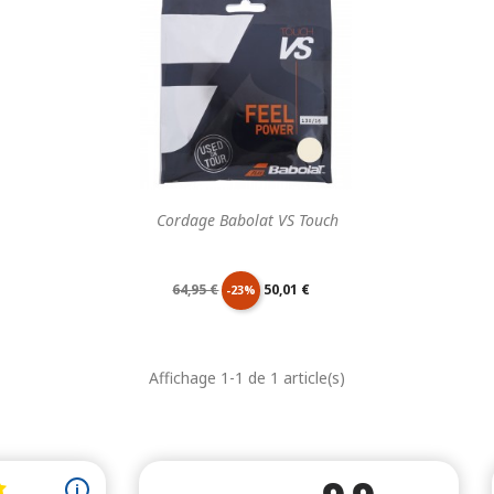
Cordage Babolat VS Touch
Prix
Prix
64,95 €
50,01 €
-23%
de
unitaire
Affichage 1-1 de 1 article(s)
base