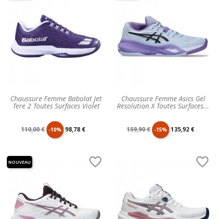
Chaussure Femme Babolat Jet
Chaussure Femme Asics Gel
Tere 2 Toutes Surfaces Violet
Resolution X Toutes Surfaces...
Prix
Prix
Prix
Prix
110,00 €
98,78 €
159,90 €
135,92 €
-10%
-15%
de
unitaire
de
unitaire


NOUVEAU
base
base