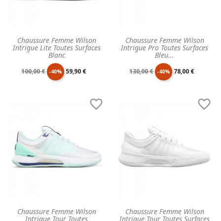
Chaussure Femme Wilson
Chaussure Femme Wilson
Intrigue Lite Toutes Surfaces
Intrigue Pro Toutes Surfaces
Blanc
Bleu...
Prix
Prix
Prix
Prix
100,00 €
59,90 €
130,00 €
78,00 €
-40%
-40%
de
unitaire
de
unitaire


base
base
Chaussure Femme Wilson
Chaussure Femme Wilson
Intrigue Tour Toutes
Intrigue Tour Toutes Surfaces