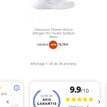
Chaussure Femme Wilson
Intrigue Pro Toutes Surfaces
Blanc
Prix
Prix
130,00 €
75,79 €
-41%
de
unitaire
Affichage 1-29 de 29 article(s)
base