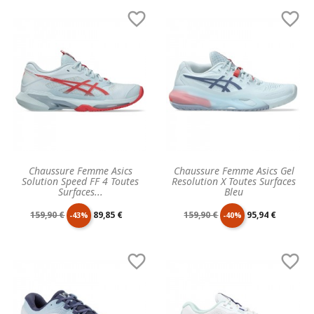
de
unitaire
de
unitaire


base
base
Chaussure Femme Asics
Chaussure Femme Asics Gel
Solution Speed FF 4 Toutes
Resolution X Toutes Surfaces
Surfaces...
Bleu
Prix
Prix
Prix
Prix
159,90 €
89,85 €
159,90 €
95,94 €
-43%
-40%
de
unitaire
de
unitaire


base
base