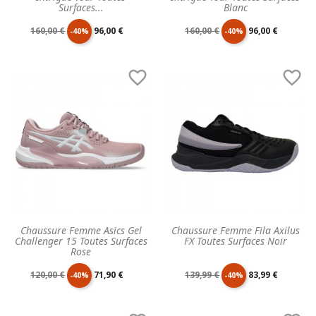
Surfaces...
Blanc
Prix
Prix
Prix
Prix
160,00 €
96,00 €
160,00 €
96,00 €
-40%
-40%
de
unitaire
de
unitaire


base
base
Chaussure Femme Asics Gel
Chaussure Femme Fila Axilus
Challenger 15 Toutes Surfaces
FX Toutes Surfaces Noir
Rose
Prix
Prix
Prix
Prix
120,00 €
71,90 €
139,99 €
83,99 €
-40%
-40%
de
unitaire
de
unitaire