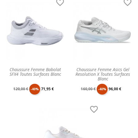


base
base
Chaussure Femme Babolat
Chaussure Femme Asics Gel
SFX4 Toutes Surfaces Blanc
Resolution X Toutes Surfaces
Blanc
Prix
Prix
Prix
Prix
120,00 €
71,95 €
160,00 €
96,00 €
-40%
-40%
de
unitaire
de
unitaire

base
base