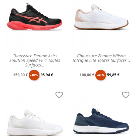
Chaussure Femme Asics
Chaussure Femme Wilson
Solution Speed FF 4 Toutes
Intrigue Lite Toutes Surfaces...
Surfaces...
Prix
Prix
Prix
Prix
159,90 €
95,94 €
100,00 €
59,85 €
-40%
-40%
de
unitaire
de
unitaire


base
base