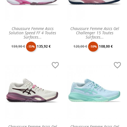
Chaussure Femme Asics
Chaussure Femme Asics Gel
Solution Speed FF 4 Toutes
Challenger 15 Toutes
Surfaces...
Surfaces...
Prix
Prix
Prix
Prix
159,90 €
135,92 €
120,00 €
108,00 €
-15%
-10%
de
unitaire
de
unitaire


base
base
Chaussure Femme Asics Gel
Chaussure Femme Asics Gel