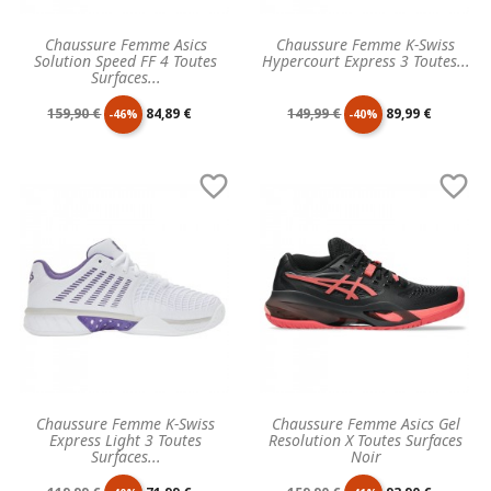
Chaussure Femme Asics
Chaussure Femme K-Swiss
Solution Speed FF 4 Toutes
Hypercourt Express 3 Toutes...
Surfaces...
Prix
Prix
Prix
Prix
159,90 €
84,89 €
149,99 €
89,99 €
-46%
-40%
de
unitaire
de
unitaire


base
base
Chaussure Femme K-Swiss
Chaussure Femme Asics Gel
Express Light 3 Toutes
Resolution X Toutes Surfaces
Surfaces...
Noir