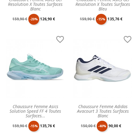
Resolution X Toutes Surfaces
Resolution X Toutes Surfaces
Blanc
Bleu
Prix
Prix
Prix
Prix
159,90 €
126,90 €
159,90 €
135,76 €
-20%
-15%
de
unitaire
de
unitaire


base
base
Chaussure Femme Asics
Chaussure Femme Adidas
Solution Speed FF 4 Toutes
Avacourt 3 Toutes Surfaces
Surfaces...
Blanc
Prix
Prix
Prix
Prix
159,90 €
135,76 €
150,00 €
90,00 €
-15%
-40%