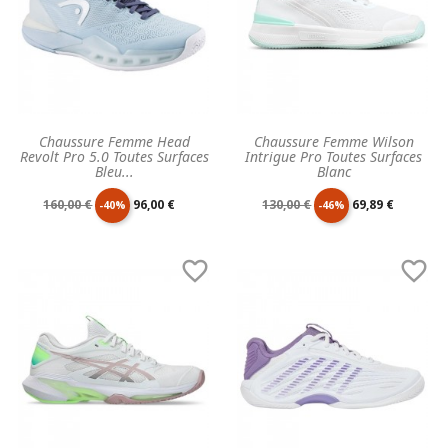
Chaussure Femme Head
Chaussure Femme Wilson
Revolt Pro 5.0 Toutes Surfaces
Intrigue Pro Toutes Surfaces
Bleu...
Blanc
Prix
Prix
Prix
Prix
160,00 €
96,00 €
130,00 €
69,89 €
-40%
-46%
de
unitaire
de
unitaire


base
base