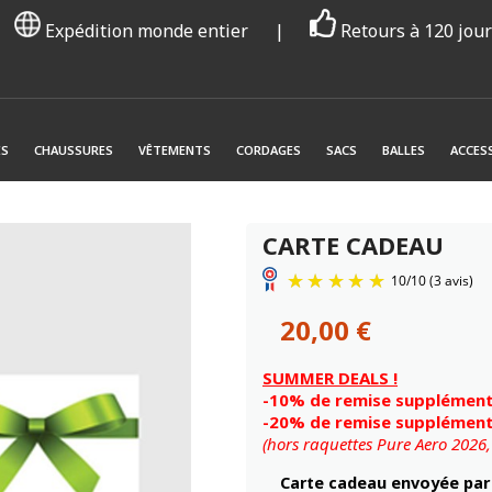
Expédition monde entier
|
Retours à 120 jou
ES
CHAUSSURES
VÊTEMENTS
CORDAGES
SACS
BALLES
ACCES
CARTE CADEAU
20,00 €
SUMMER DEALS !
-10% de remise supplémenta
-20% de remise supplémenta
(hors raquettes Pure Aero 2026
Carte cadeau envoyée pa