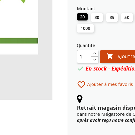
Montant
20
30
35
50
1000
Quantité

AJOUTER
En stock - Expéditi


Ajouter à mes favoris
Retrait magasin disp
dans notre Mégastore de 
après avoir reçu notre con