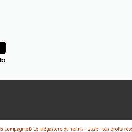
les
is Compagnie© Le Mégastore du Tennis - 2026 Tous droits rés