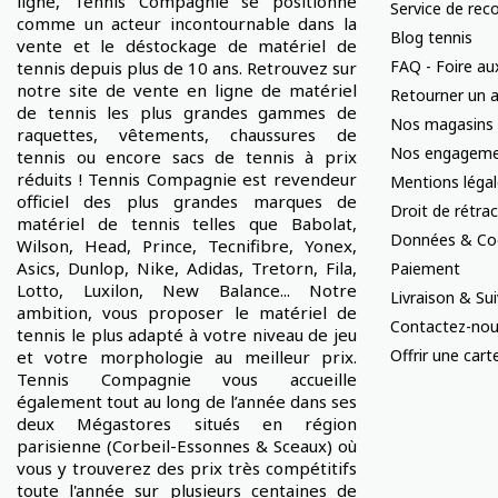
ligne, Tennis Compagnie se positionne
Service de rec
comme un acteur incontournable dans la
Blog tennis
vente et le déstockage de matériel de
FAQ - Foire au
tennis depuis plus de 10 ans. Retrouvez sur
notre site de vente en ligne de matériel
Retourner un a
de tennis les plus grandes gammes de
Nos magasins
raquettes, vêtements, chaussures de
Nos engageme
tennis ou encore sacs de tennis à prix
réduits ! Tennis Compagnie est revendeur
Mentions léga
officiel des plus grandes marques de
Droit de rétra
matériel de tennis telles que Babolat,
Données & Co
Wilson, Head, Prince, Tecnifibre, Yonex,
Asics, Dunlop, Nike, Adidas, Tretorn, Fila,
Paiement
Lotto, Luxilon, New Balance... Notre
Livraison & S
ambition, vous proposer le matériel de
Contactez-no
tennis le plus adapté à votre niveau de jeu
Offrir une car
et votre morphologie au meilleur prix.
Tennis Compagnie vous accueille
également tout au long de l’année dans ses
deux Mégastores situés en région
parisienne (Corbeil-Essonnes & Sceaux) où
vous y trouverez des prix très compétitifs
toute l'année sur plusieurs centaines de