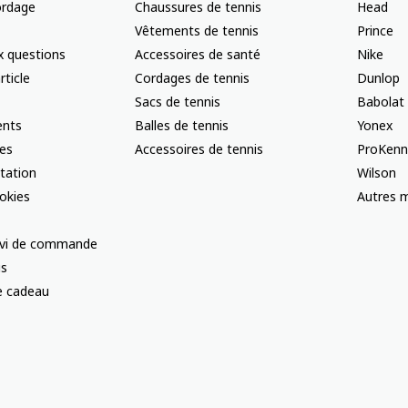
ordage
Chaussures de tennis
Head
Vêtements de tennis
Prince
x questions
Accessoires de santé
Nike
rticle
Cordages de tennis
Dunlop
Sacs de tennis
Babolat
nts
Balles de tennis
Yonex
les
Accessoires de tennis
ProKenn
ctation
Wilson
okies
Autres m
uivi de commande
us
te cadeau