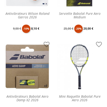
Antivibrateurs Wilson Roland
Serviette Babolat Pure Aero
Garros 2026
Medium
Prix
Prix
Prix
Prix
9,00 €
8,10 €
25,00 €
20,00 €
-10%
-20%
de
unitaire
de
unitaire


base
base
Antivibrateurs Babolat Aero
Mini Raquette Babolat Pure
Damp X2 2026
Aero 2026