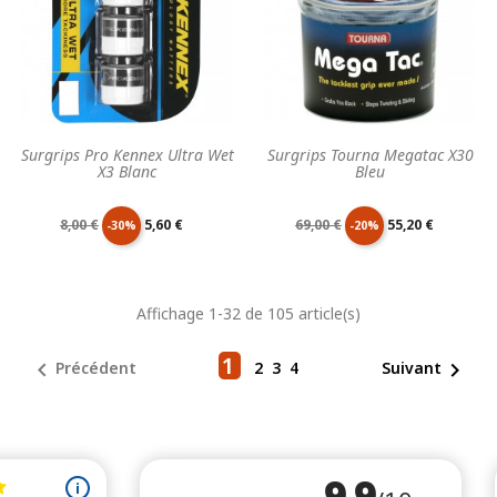
Surgrips Pro Kennex Ultra Wet
Surgrips Tourna Megatac X30
X3 Blanc
Bleu
Prix
Prix
Prix
Prix
8,00 €
5,60 €
69,00 €
55,20 €
-30%
-20%
de
unitaire
de
unitaire
Affichage 1-32 de 105 article(s)
base
base
1


Précédent
2
3
4
Suivant