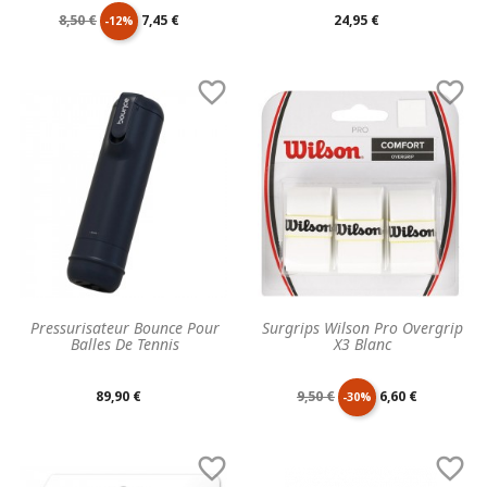
Prix
Prix
Prix
8,50 €
7,45 €
24,95 €
-12%
de
unitaire
unitaire


base
Pressurisateur Bounce Pour
Surgrips Wilson Pro Overgrip
Balles De Tennis
X3 Blanc
Prix
Prix
Prix
89,90 €
9,50 €
6,60 €
-30%
unitaire
de
unitaire

