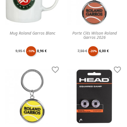
Mug Roland Garros Blanc
Porte Clés Wilson Roland
Garros 2026
Prix
Prix
Prix
Prix
9,95 €
8,96 €
7,50 €
6,00 €
-10%
-20%
de
unitaire
de
unitaire


base
base