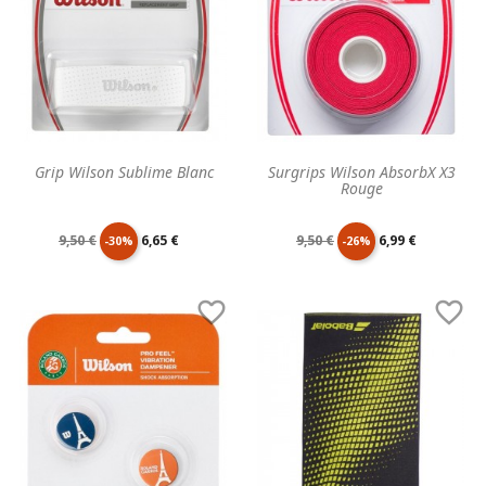
Grip Wilson Sublime Blanc
Surgrips Wilson AbsorbX X3
Rouge
Prix
Prix
Prix
Prix
9,50 €
6,65 €
9,50 €
6,99 €
-30%
-26%
de
unitaire
de
unitaire


base
base