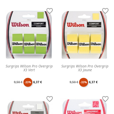
de
unitaire
de
unitaire


base
base
Surgrips Wilson Pro Overgrip
Surgrips Wilson Pro Overgrip
X3 Vert
X3 Jaune
Prix
Prix
Prix
Prix
9,50 €
6,37 €
9,50 €
6,37 €
-33%
-33%
de
unitaire
de
unitaire


base
base