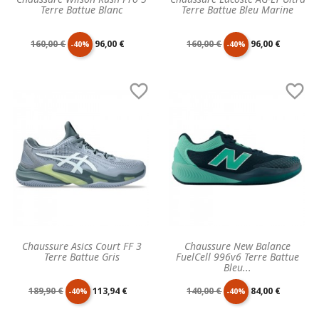
Terre Battue Blanc
Terre Battue Bleu Marine
Prix
Prix
Prix
Prix
160,00 €
96,00 €
160,00 €
96,00 €
-40%
-40%
de
unitaire
de
unitaire


base
base
Chaussure Asics Court FF 3
Chaussure New Balance
Terre Battue Gris
FuelCell 996v6 Terre Battue
Bleu...
Prix
Prix
Prix
Prix
189,90 €
113,94 €
140,00 €
84,00 €
-40%
-40%