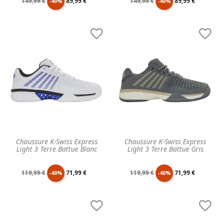
Prix
Prix
Prix
Prix
149,99 €
89,99 €
149,99 €
89,99 €
-40%
-40%
de
unitaire
de
unitaire


base
base
Chaussure K-Swiss Express
Chaussure K-Swiss Express
Light 3 Terre Battue Blanc
Light 3 Terre Battue Gris
Prix
Prix
Prix
Prix
119,99 €
71,99 €
119,99 €
71,99 €
-40%
-40%
de
unitaire
de
unitaire


base
base