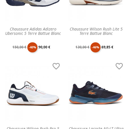
Chaussure Adidas Adizero
Chaussure Wilson Rush Lite 5
Ubersonic 5 Terre Battue Blanc
Terre Battue Blanc
Prix
Prix
Prix
Prix
150,00 €
90,00 €
130,00 €
69,85 €
-40%
-46%
de
unitaire
de
unitaire


base
base
Chaussure Wilson Rush Pro 5
Chaussure Lacoste AG-LT Ultra