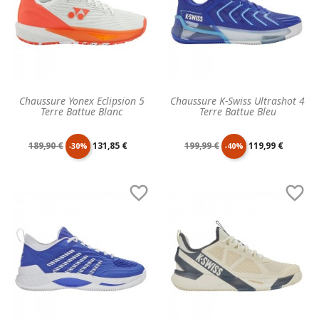
Chaussure Yonex Eclipsion 5
Chaussure K-Swiss Ultrashot 4
Terre Battue Blanc
Terre Battue Bleu
Prix
Prix
Prix
Prix
189,90 €
131,85 €
199,99 €
119,99 €
-30%
-40%
de
unitaire
de
unitaire


base
base