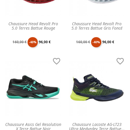
Chaussure Head Revolt Pro
Chaussure Head Revolt Pro
5.0 Terres Battue Rouge
5.0 Terres Battue Gris Foncé
Prix
Prix
Prix
Prix
160,00 €
96,00 €
160,00 €
96,00 €
-40%
-40%
de
unitaire
de
unitaire


base
base
Chaussure Asics Gel Resolution
Chaussure Lacoste AG-LT23
X Terre Battue Noir
Ultra Medvedev Terre Battue...