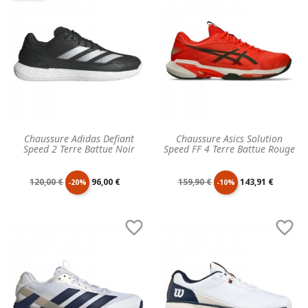
Chaussure Adidas Defiant
Chaussure Asics Solution
Speed 2 Terre Battue Noir
Speed FF 4 Terre Battue Rouge
Prix
Prix
Prix
Prix
120,00 €
96,00 €
159,90 €
143,91 €
-20%
-10%
de
unitaire
de
unitaire


base
base