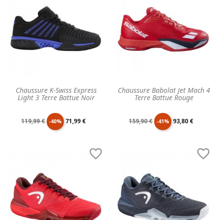
Chaussure K-Swiss Express
Chaussure Babolat Jet Mach 4
Light 3 Terre Battue Noir
Terre Battue Rouge
Prix
Prix
Prix
Prix
119,99 €
71,99 €
159,90 €
93,80 €
-40%
-41%
de
unitaire
de
unitaire


base
base