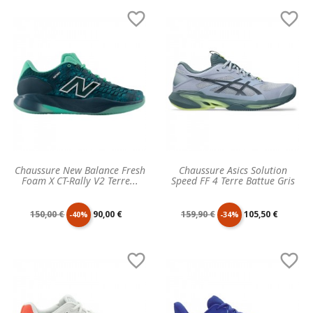
de
unitaire
de
unitaire


base
base
Chaussure New Balance Fresh
Chaussure Asics Solution
Foam X CT-Rally V2 Terre...
Speed FF 4 Terre Battue Gris
Prix
Prix
Prix
Prix
150,00 €
90,00 €
159,90 €
105,50 €
-40%
-34%
de
unitaire
de
unitaire


base
base