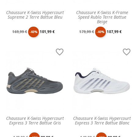
Chaussure K-Swiss Hypercourt
Chaussure K-Swiss K-Frame
Supreme 2 Terre Battue Bleu
Speed Rublo Terre Battue
Beige
Prix
Prix
Prix
Prix
169,99 €
101,99 €
179,99 €
107,99 €
-40%
-40%
de
unitaire
de
unitaire


base
base
Chaussure K-Swiss Hypercourt
Chaussure K-Swiss Hypercourt
Express 3 Terre Battue Gris
Express 3 Terre Battue Blanc