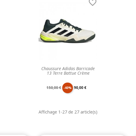

base
base
Chaussure Adidas Barricade
13 Terre Battue Crème
Prix
Prix
150,00 €
90,00 €
-40%
de
unitaire
Affichage 1-27 de 27 article(s)
base