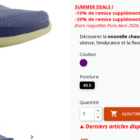
SUMMER DEALS !
-10% de remise supplémenta
-20% de remise supplémenta
(hors raquettes Pure Aero 2026
Découvrez la
nouvelle chau
vitesse, l'endurance et la flexi
Couleur
Violet
Pointure
40.5
Quantité

AJOUTER
Derniers articles disp

