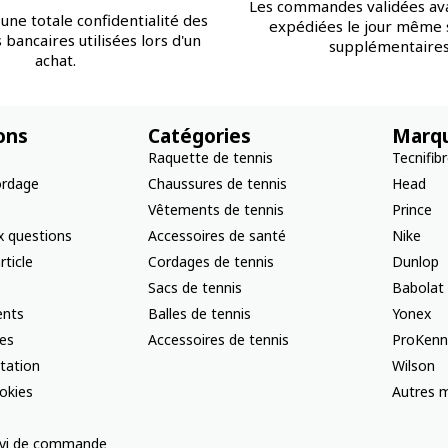
Les commandes validées av
une totale confidentialité des
expédiées le jour même s
bancaires utilisées lors d'un
supplémentaires
achat.
ons
Catégories
Marq
Raquette de tennis
Tecnifib
ordage
Chaussures de tennis
Head
Vêtements de tennis
Prince
x questions
Accessoires de santé
Nike
rticle
Cordages de tennis
Dunlop
Sacs de tennis
Babolat
nts
Balles de tennis
Yonex
les
Accessoires de tennis
ProKenn
ctation
Wilson
okies
Autres m
uivi de commande