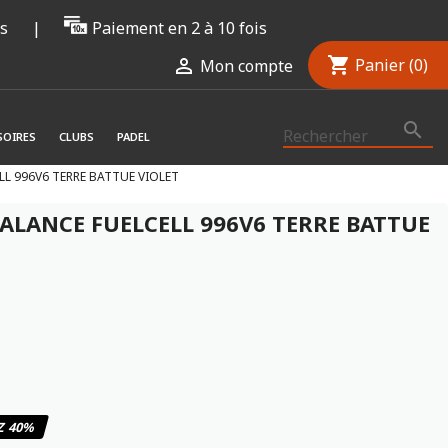
rs
|
Paiement en 2 à 10 fois
shopping_cart

Panier
(0)
Mon compte

SOIRES
CLUBS
PADEL
L 996V6 TERRE BATTUE VIOLET
LANCE FUELCELL 996V6 TERRE BATTUE
10
/
10
(1 avis)
Z 40%