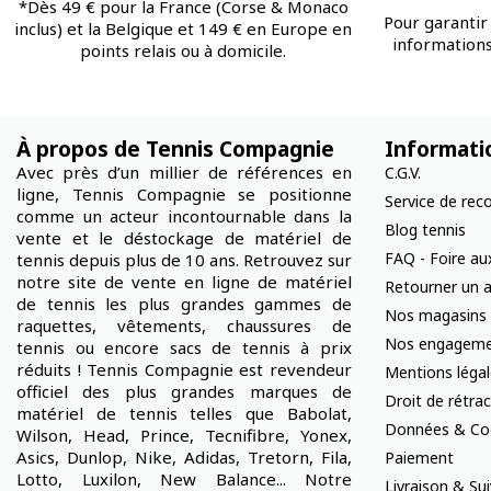
*Dès 49 € pour la France (Corse & Monaco
Pour garantir 
inclus) et la Belgique et 149 € en Europe en
informations 
points relais ou à domicile.
À propos de Tennis Compagnie
Informati
Avec près d’un millier de références en
C.G.V.
ligne, Tennis Compagnie se positionne
Service de rec
comme un acteur incontournable dans la
Blog tennis
vente et le déstockage de matériel de
FAQ - Foire au
tennis depuis plus de 10 ans. Retrouvez sur
notre site de vente en ligne de matériel
Retourner un a
de tennis les plus grandes gammes de
Nos magasins
raquettes, vêtements, chaussures de
Nos engageme
tennis ou encore sacs de tennis à prix
réduits ! Tennis Compagnie est revendeur
Mentions léga
officiel des plus grandes marques de
Droit de rétra
matériel de tennis telles que Babolat,
Données & Co
Wilson, Head, Prince, Tecnifibre, Yonex,
Asics, Dunlop, Nike, Adidas, Tretorn, Fila,
Paiement
Lotto, Luxilon, New Balance... Notre
Livraison & S