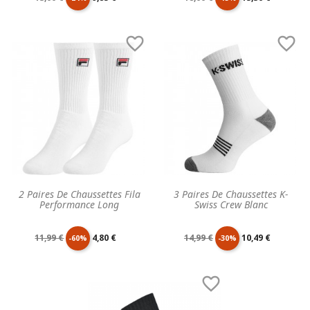
de
unitaire
de
unitaire


base
base
2 Paires De Chaussettes Fila
3 Paires De Chaussettes K-
Performance Long
Swiss Crew Blanc
Prix
Prix
Prix
Prix
11,99 €
4,80 €
14,99 €
10,49 €
-60%
-30%
de
unitaire
de
unitaire

base
base