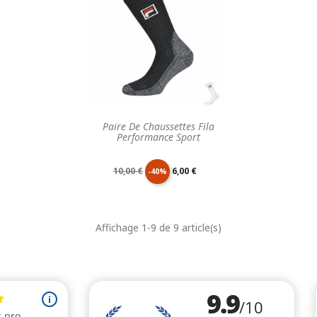
Paire De Chaussettes Fila
Performance Sport
Prix
Prix
10,00 €
6,00 €
-40%
de
unitaire
Affichage 1-9 de 9 article(s)
base