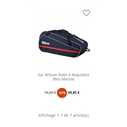
de
unitaire
de
unitaire

base
base
Sac Wilson Team 6 Raquettes
Bleu Marine
Prix
Prix
75,00 €
49,85 €
-33%
de
unitaire
Affichage 1-7 de 7 article(s)
base