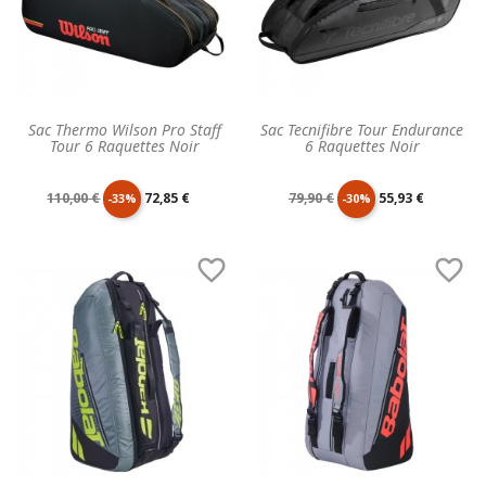
Sac Thermo Wilson Pro Staff
Sac Tecnifibre Tour Endurance
Tour 6 Raquettes Noir
6 Raquettes Noir
Prix
Prix
Prix
Prix
110,00 €
72,85 €
79,90 €
55,93 €
-33%
-30%
de
unitaire
de
unitaire


base
base