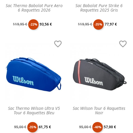
Sac Thermo Babolat Pure Aero
Sac Babolat Pure Strike 6
6 Raquettes 2026
Raquettes 2025 Gris
Prix
Prix
Prix
Prix
119,95 €
93,56 €
119,95 €
77,97 €
-22%
-35%
de
unitaire
de
unitaire


base
base
Sac Thermo Wilson Ultra V5
Sac Wilson Tour 6 Raquettes
Tour 6 Raquettes Bleu
Noir
Prix
Prix
Prix
Prix
95,00 €
61,75 €
95,00 €
57,00 €
-35%
-40%