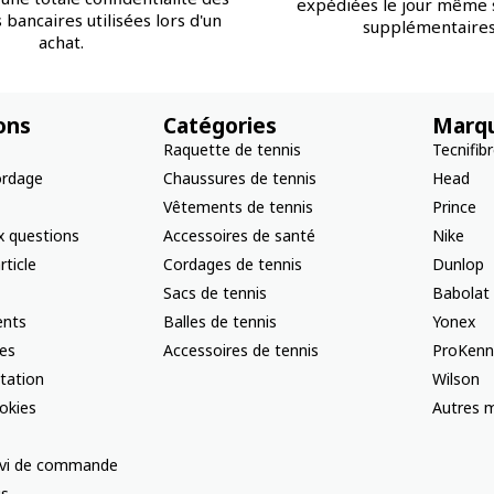
expédiées le jour même s
bancaires utilisées lors d'un
supplémentaires
achat.
ons
Catégories
Marq
Raquette de tennis
Tecnifib
ordage
Chaussures de tennis
Head
Vêtements de tennis
Prince
x questions
Accessoires de santé
Nike
rticle
Cordages de tennis
Dunlop
Sacs de tennis
Babolat
nts
Balles de tennis
Yonex
les
Accessoires de tennis
ProKenn
ctation
Wilson
okies
Autres m
uivi de commande
us