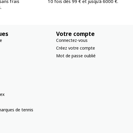
ans frais
10 fois dès 99 € et jusqu'à 6000 €.
.
ues
Votre compte
re
Connectez-vous
Créez votre compte
Mot de passe oublié
ex
arques de tennis