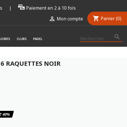
rs
|
Paiement en 2 à 10 fois
shopping_cart

Panier
(0)
Mon compte

SOIRES
CLUBS
PADEL
 6 RAQUETTES NOIR
10
/
10
(1 avis)
Z 40%