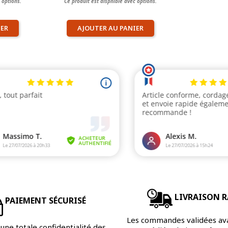
 options.
Ce produit est dispnible avec options.
IER
AJOUTER AU PANIER
LIVRAISON R
PAIEMENT SÉCURISÉ
Les commandes validées av
une totale confidentialité des