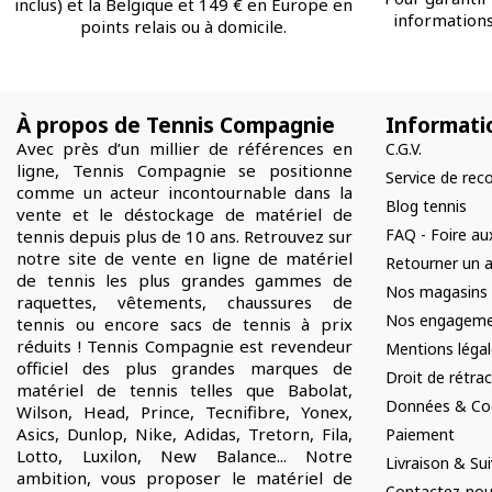
inclus) et la Belgique et 149 € en Europe en
informations 
points relais ou à domicile.
À propos de Tennis Compagnie
Informati
Avec près d’un millier de références en
C.G.V.
ligne, Tennis Compagnie se positionne
Service de rec
comme un acteur incontournable dans la
Blog tennis
vente et le déstockage de matériel de
FAQ - Foire au
tennis depuis plus de 10 ans. Retrouvez sur
notre site de vente en ligne de matériel
Retourner un a
de tennis les plus grandes gammes de
Nos magasins
raquettes, vêtements, chaussures de
Nos engageme
tennis ou encore sacs de tennis à prix
réduits ! Tennis Compagnie est revendeur
Mentions léga
officiel des plus grandes marques de
Droit de rétra
matériel de tennis telles que Babolat,
Données & Co
Wilson, Head, Prince, Tecnifibre, Yonex,
Asics, Dunlop, Nike, Adidas, Tretorn, Fila,
Paiement
Lotto, Luxilon, New Balance... Notre
Livraison & S
ambition, vous proposer le matériel de
Contactez-no