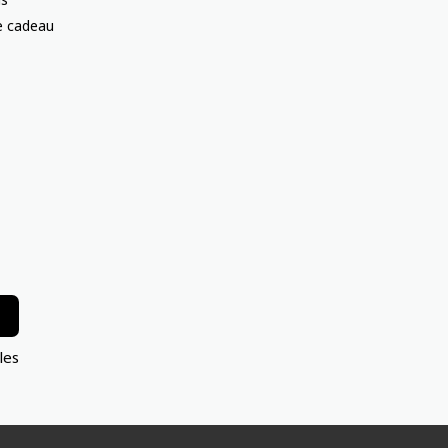
te cadeau
les