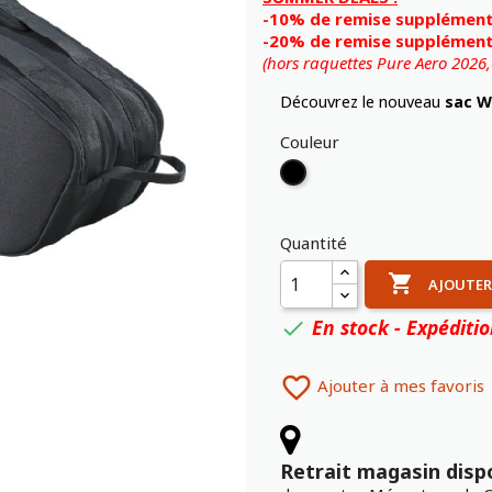
-10% de remise supplémenta
-20% de remise supplémenta
(hors raquettes Pure Aero 2026
Découvrez le nouveau
sac W
Couleur
Noir
Quantité

AJOUTER
En stock - Expéditi


Ajouter à mes favoris
Retrait magasin disp