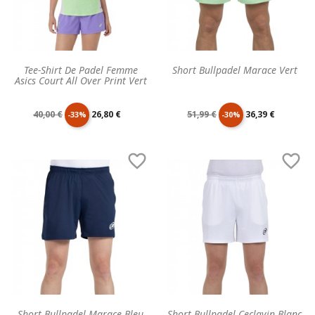
Tee-Shirt De Padel Femme
Short Bullpadel Marace Vert
Asics Court All Over Print Vert
Prix
Prix
Prix
Prix
40,00 €
26,80 €
51,99 €
36,39 €
-33%
-30%
de
unitaire
de
unitaire


base
base
Short Bullpadel Marace Bleu
Short Bullpadel Ceclavin Blanc