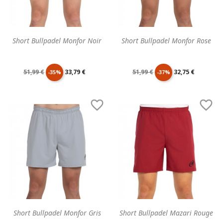
Short Bullpadel Monfor Noir
Short Bullpadel Monfor Rose
Prix
Prix
Prix
Prix
51,99 €
33,79 €
51,99 €
32,75 €
-35%
-37%
de
unitaire
de
unitaire


base
base
Short Bullpadel Monfor Gris
Short Bullpadel Mazari Rouge