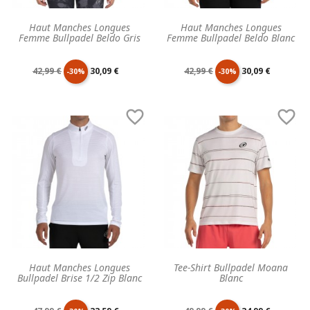
Haut Manches Longues
Haut Manches Longues
Femme Bullpadel Beldo Gris
Femme Bullpadel Beldo Blanc
Prix
Prix
Prix
Prix
42,99 €
30,09 €
42,99 €
30,09 €
-30%
-30%
de
unitaire
de
unitaire


base
base
Haut Manches Longues
Tee-Shirt Bullpadel Moana
Bullpadel Brise 1/2 Zip Blanc
Blanc