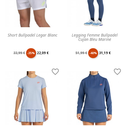
Short Bullpadel Legar Blanc
Legging Femme Bullpadel
Cujan Bleu Marine
Prix
Prix
Prix
Prix
33,99 €
22,09 €
51,99 €
31,19 €
-35%
-40%
de
unitaire
de
unitaire


base
base