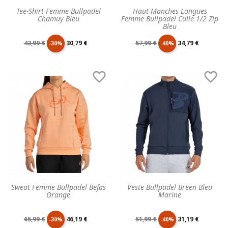
Tee-Shirt Femme Bullpadel
Haut Manches Longues
Chamuy Bleu
Femme Bullpadel Culle 1/2 Zip
Bleu
Prix
Prix
Prix
Prix
43,99 €
30,79 €
57,99 €
34,79 €
-30%
-40%
de
unitaire
de
unitaire


base
base
Sweat Femme Bullpadel Befas
Veste Bullpadel Breen Bleu
Orange
Marine
Prix
Prix
Prix
Prix
65,99 €
46,19 €
51,99 €
31,19 €
-30%
-40%