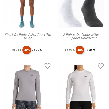
Short De Padel Asics Court 7in
2 Paires De Chaussettes
Beige
Bullpadel Noir/Blanc
Prix
Prix
Prix
Prix
40,00 €
28,00 €
16,99 €
13,85 €
-30%
-18%
de
unitaire
de
unitaire


base
base