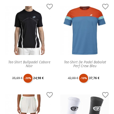
de
unitaire
de
unitaire


base
base
Tee-Shirt Bullpadel Cabore
Tee-Shirt De Padel Babolat
Noir
Perf Crew Bleu
Prix
Prix
Prix
Prix
35,69 €
24,98 €
42,00 €
37,76 €
-30%
-10%
de
unitaire
de
unitaire


base
base