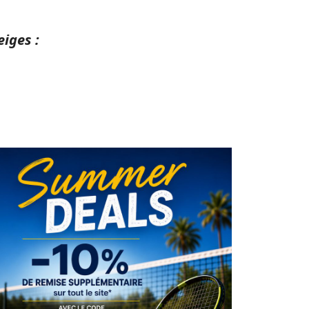
iges :