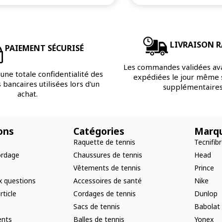
LIVRAISON R
PAIEMENT SÉCURISÉ
Les commandes validées av
une totale confidentialité des
expédiées le jour même s
bancaires utilisées lors d'un
supplémentaires
achat.
ons
Catégories
Marq
Raquette de tennis
Tecnifib
ordage
Chaussures de tennis
Head
Vêtements de tennis
Prince
x questions
Accessoires de santé
Nike
rticle
Cordages de tennis
Dunlop
Sacs de tennis
Babolat
nts
Balles de tennis
Yonex