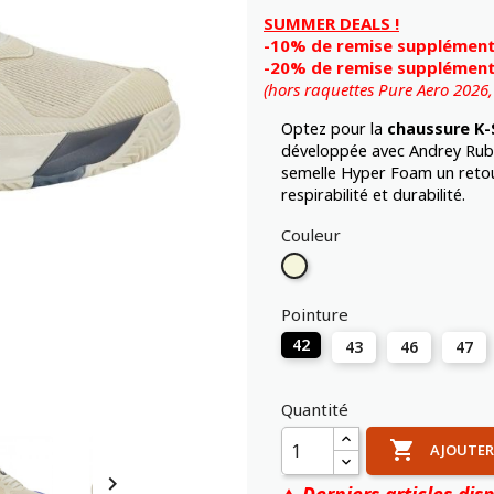
SUMMER DEALS !
-10% de remise supplémenta
-20% de remise supplémenta
(hors raquettes Pure Aero 2026
Optez pour la
chaussure
K-
développée avec Andrey Rublev
semelle Hyper Foam un retour
respirabilité et durabilité.
Couleur
Beige
Pointure
42
43
46
47
Quantité

AJOUTER

Derniers articles disp