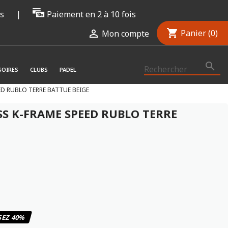
rs
|
Paiement en 2 à 10 fois
shopping_cart

Panier
(0)
Mon compte

SOIRES
CLUBS
PADEL
ED RUBLO TERRE BATTUE BEIGE
S K-FRAME SPEED RUBLO TERRE
8.7
/
10
(3 avis)
EZ 40%