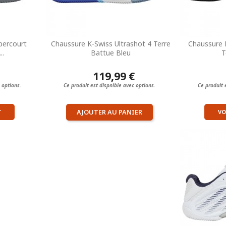
percourt
Chaussure K-Swiss Ultrashot 4 Terre
Chaussure K
..
Battue Bleu
T
119,99 €
 options.
Ce produit est dispnible avec options.
Ce produit 
AJOUTER AU PANIER
T
VO