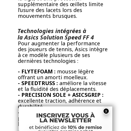
supplémentaire des œillets limite
l’usure des lacets lors des
mouvements brusques.
Technologies intégrées à
la Asics Solution Speed FF 4
Pour augmenter la performance
des joueurs de tennis, Asics intègre
à ce modèle plusieurs de ses
dernières technologies :
- FLYTEFOAM :
mousse légère
offrant un amorti moelleux.
- SPEEDTRUSS :
améliore la vitesse
et la fluidité des déplacements.
- PRECISION SOLE + ASICSGRIP :
excellente traction, adhérence et
durabilité.
- Renforts en PU (zone médiale) :
protègent les œillets et renforcent
la résistance.