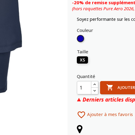
-20% de remise supplémenta
(hors raquettes Pure Aero 2026
Soyez performante sur les c
Couleur
Bleu
Marine
Taille
XS
Quantité

AJOUTER
Derniers articles disp


Ajouter à mes favoris