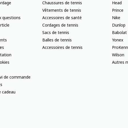
ordage
Chaussures de tennis
Head
Vêtements de tennis
Prince
x questions
Accessoires de santé
Nike
rticle
Cordages de tennis
Dunlop
Sacs de tennis
Babolat
nts
Balles de tennis
Yonex
les
Accessoires de tennis
ProKenn
ctation
Wilson
okies
Autres m
uivi de commande
us
te cadeau