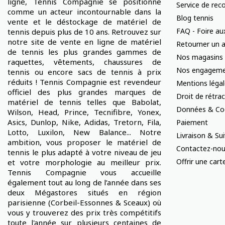
ligne, Tennis Compagnie se positionne
Service de rec
comme un acteur incontournable dans la
Blog tennis
vente et le déstockage de matériel de
FAQ - Foire au
tennis depuis plus de 10 ans. Retrouvez sur
notre site de vente en ligne de matériel
Retourner un a
de tennis les plus grandes gammes de
Nos magasins
raquettes, vêtements, chaussures de
Nos engageme
tennis ou encore sacs de tennis à prix
réduits ! Tennis Compagnie est revendeur
Mentions léga
officiel des plus grandes marques de
Droit de rétra
matériel de tennis telles que Babolat,
Données & Co
Wilson, Head, Prince, Tecnifibre, Yonex,
Asics, Dunlop, Nike, Adidas, Tretorn, Fila,
Paiement
Lotto, Luxilon, New Balance... Notre
Livraison & S
ambition, vous proposer le matériel de
Contactez-no
tennis le plus adapté à votre niveau de jeu
Offrir une car
et votre morphologie au meilleur prix.
Tennis Compagnie vous accueille
également tout au long de l’année dans ses
deux Mégastores situés en région
parisienne (Corbeil-Essonnes & Sceaux) où
vous y trouverez des prix très compétitifs
toute l'année sur plusieurs centaines de