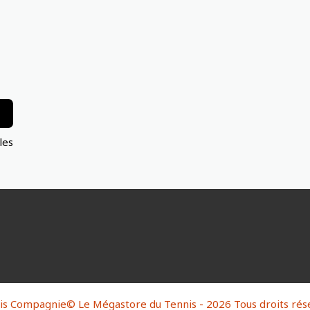
les
is Compagnie© Le Mégastore du Tennis - 2026 Tous droits rés