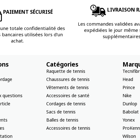
LIVRAISON R
PAIEMENT SÉCURISÉ
Les commandes validées av
une totale confidentialité des
expédiées le jour même s
bancaires utilisées lors d'un
supplémentaires
achat.
ons
Catégories
Marq
Raquette de tennis
Tecnifib
ordage
Chaussures de tennis
Head
Vêtements de tennis
Prince
x questions
Accessoires de santé
Nike
rticle
Cordages de tennis
Dunlop
Sacs de tennis
Babolat
nts
Balles de tennis
Yonex
les
Accessoires de tennis
ProKenn
ctation
Wilson