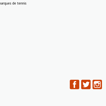
arques de tennis
Facebook
Twitter
In