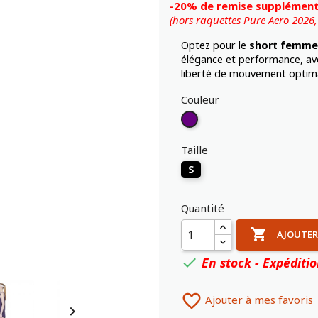
-20% de remise supplémenta
(hors raquettes Pure Aero 2026
Optez pour le
short femme 
élégance et performance, ave
liberté de mouvement optimal
Couleur
Violet
Taille
S
Quantité

AJOUTER
En stock - Expéditi


Ajouter à mes favoris
