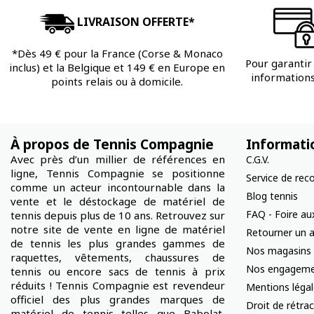
LIVRAISON OFFERTE*
*Dès 49 € pour la France (Corse & Monaco
Pour garantir 
inclus) et la Belgique et 149 € en Europe en
informations 
points relais ou à domicile.
À propos de Tennis Compagnie
Informati
Avec près d’un millier de références en
C.G.V.
ligne, Tennis Compagnie se positionne
Service de rec
comme un acteur incontournable dans la
Blog tennis
vente et le déstockage de matériel de
FAQ - Foire au
tennis depuis plus de 10 ans. Retrouvez sur
notre site de vente en ligne de matériel
Retourner un a
de tennis les plus grandes gammes de
Nos magasins
raquettes, vêtements, chaussures de
Nos engageme
tennis ou encore sacs de tennis à prix
réduits ! Tennis Compagnie est revendeur
Mentions léga
officiel des plus grandes marques de
Droit de rétra
matériel de tennis telles que Babolat,