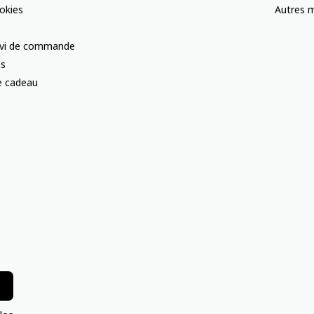
okies
Autres m
uivi de commande
us
te cadeau