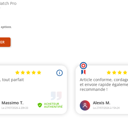
atch Pro
r
 options.
IER