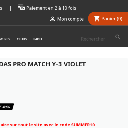
rs
|
Paiement en 2 à 10 fois
shopping_cart

Panier
(0)
Mon compte

SOIRES
CLUBS
PADEL
DAS PRO MATCH Y-3 VIOLET
Z 40%
ire sur tout le site avec le code SUMMER10