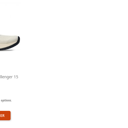
llenger 15
 options.
IER