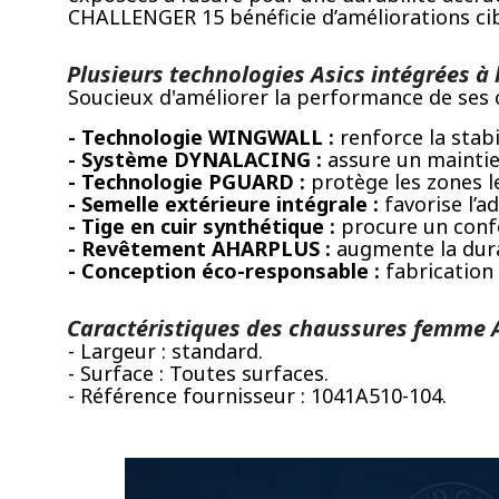
CHALLENGER 15 bénéficie d’améliorations cibl
Plusieurs technologies Asics intégrées à 
Soucieux d'améliorer la performance de ses 
- Technologie WINGWALL :
renforce la stabi
- Système DYNALACING :
assure un maintien
- Technologie PGUARD :
protège les zones les
- Semelle extérieure intégrale :
favorise l’a
- Tige en cuir synthétique :
procure un confo
- Revêtement AHARPLUS :
augmente la durab
- Conception éco-responsable :
fabrication
Caractéristiques des chaussures femme A
- Largeur : standard.
- Surface : Toutes surfaces.
- Référence fournisseur : 1041A510-104.