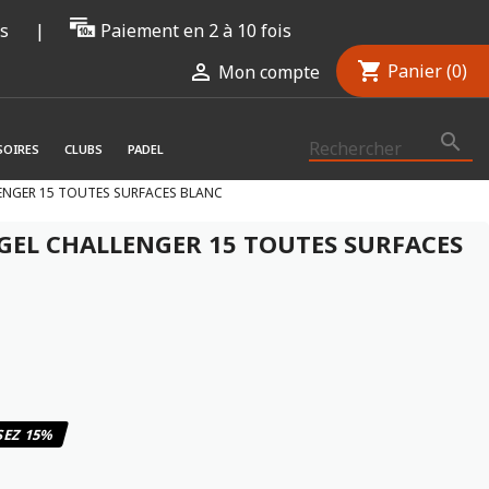
rs
|
Paiement en 2 à 10 fois
shopping_cart

Panier
(0)
Mon compte

SOIRES
CLUBS
PADEL
ENGER 15 TOUTES SURFACES BLANC
GEL CHALLENGER 15 TOUTES SURFACES
EZ 15%