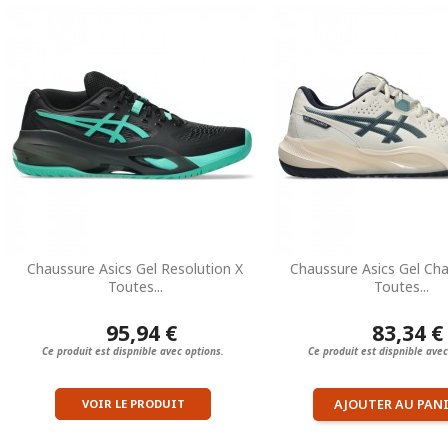
Chaussure Asics Gel Resolution X
Chaussure Asics Gel Cha
Toutes...
Toutes...
95,94 €
83,34 €
Ce produit est dispnible avec options.
Ce produit est dispnible avec
AJOUTER AU PAN
VOIR LE PRODUIT