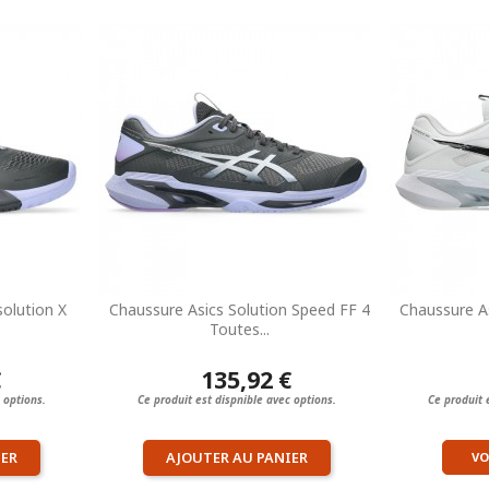
solution X
Chaussure Asics Solution Speed FF 4
Chaussure As
Toutes...
€
135,92 €
 options.
Ce produit est dispnible avec options.
Ce produit 
IER
AJOUTER AU PANIER
VO