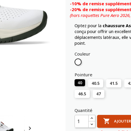
-10% de remise supplémenta
-20% de remise supplémenta
(hors raquettes Pure Aero 2026
Optez pour la
chaussure As
conçu pour offrir un excellent
déplacements latéraux, elle 
point.
Couleur
Blanc
Pointure
40
40.5
41.5
4
46.5
47
Quantité

AJOUTER
