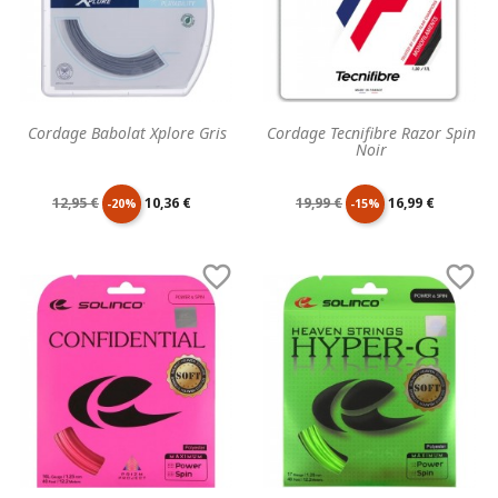
Cordage Babolat Xplore Gris
Cordage Tecnifibre Razor Spin
Noir
Prix
Prix
Prix
Prix
12,95 €
10,36 €
19,99 €
16,99 €
-20%
-15%
de
unitaire
de
unitaire


base
base