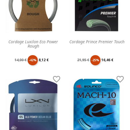
Cordage Luxilon Eco Power
Cordage Prince Premier Touch
Rough
Prix
Prix
Prix
Prix
14,00 €
8,12 €
21,95 €
16,46 €
-42%
-25%
de
unitaire
de
unitaire


base
base