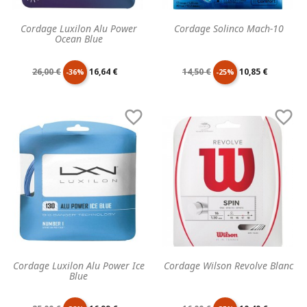
Cordage Luxilon Alu Power
Cordage Solinco Mach-10
Ocean Blue
Prix
Prix
Prix
Prix
26,00 €
16,64 €
14,50 €
10,85 €
-36%
-25%
de
unitaire
de
unitaire


base
base
Cordage Luxilon Alu Power Ice
Cordage Wilson Revolve Blanc
Blue