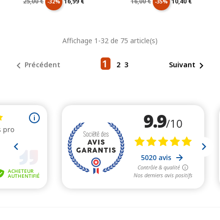
Prix
Prix
Prix
Prix
25,00 €
16,99 €
16,00 €
10,40 €
-32%
-35%
de
unitaire
de
unitaire
Affichage 1-32 de 75 article(s)
base
base
1


Précédent
2
3
Suivant