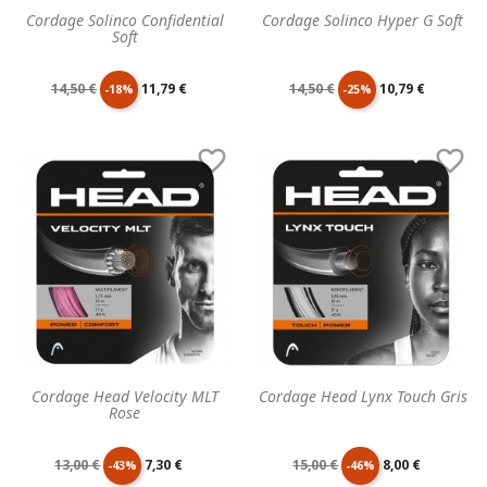
Cordage Solinco Confidential
Cordage Solinco Hyper G Soft
Soft
Prix
Prix
Prix
Prix
14,50 €
11,79 €
14,50 €
10,79 €
-18%
-25%
de
unitaire
de
unitaire


base
base
Cordage Head Velocity MLT
Cordage Head Lynx Touch Gris
Rose
Prix
Prix
Prix
Prix
13,00 €
7,30 €
15,00 €
8,00 €
-43%
-46%