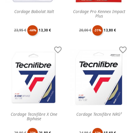
Cordage Babolat Xalt
Cordage Pro Kennex Impact
Plus
Prix
Prix
Prix
Prix
23,95 €
13,30 €
20,00 €
13,80 €
-44%
-31%
de
unitaire
de
unitaire


base
base
Cordage Tecnifibre X One
Cordage Tecnifibre NRG²
Biphase
Prix
Prix
Prix
Prix
29,90 €
21,80 €
24,99 €
15,60 €