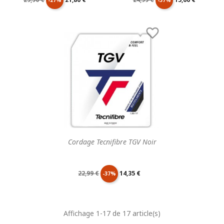
-27%
-37%
de
unitaire
de
unitaire

base
base
Cordage Tecnifibre TGV Noir
Prix
Prix
22,99 €
14,35 €
-37%
de
unitaire
Affichage 1-17 de 17 article(s)
base