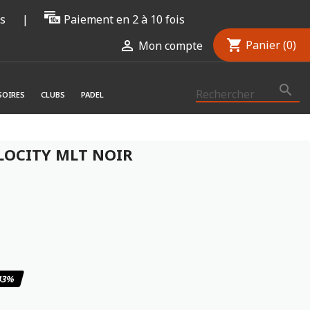
rs
|
Paiement en 2 à 10 fois
shopping_cart

Panier
(0)
Mon compte

SOIRES
CLUBS
PADEL
LOCITY MLT NOIR
9.1
/
10
(9 avis)
43%