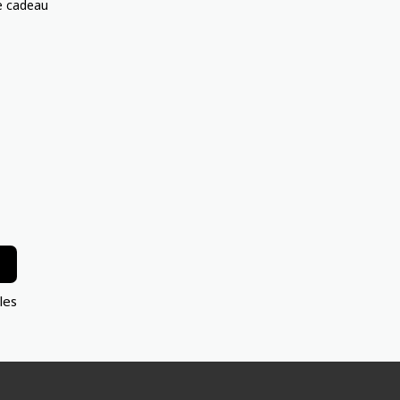
te cadeau
les