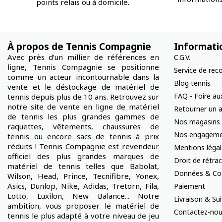
points relais ou à domicile.
À propos de Tennis Compagnie
Informati
Avec près d’un millier de références en
C.G.V.
ligne, Tennis Compagnie se positionne
Service de rec
comme un acteur incontournable dans la
Blog tennis
vente et le déstockage de matériel de
FAQ - Foire au
tennis depuis plus de 10 ans. Retrouvez sur
notre site de vente en ligne de matériel
Retourner un a
de tennis les plus grandes gammes de
Nos magasins
raquettes, vêtements, chaussures de
Nos engageme
tennis ou encore sacs de tennis à prix
réduits ! Tennis Compagnie est revendeur
Mentions léga
officiel des plus grandes marques de
Droit de rétra
matériel de tennis telles que Babolat,
Données & Co
Wilson, Head, Prince, Tecnifibre, Yonex,
Asics, Dunlop, Nike, Adidas, Tretorn, Fila,
Paiement
Lotto, Luxilon, New Balance... Notre
Livraison & S
ambition, vous proposer le matériel de
Contactez-no
tennis le plus adapté à votre niveau de jeu