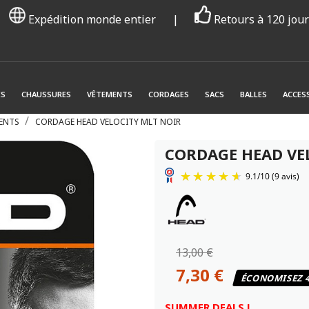
Expédition monde entier
|
Retours à 120 jou
ES
CHAUSSURES
VÊTEMENTS
CORDAGES
SACS
BALLES
ACCES
ENTS
CORDAGE HEAD VELOCITY MLT NOIR
CORDAGE HEAD VE
13,00 €
7,30 €
ÉCONOMISEZ 
SUMMER DEALS !