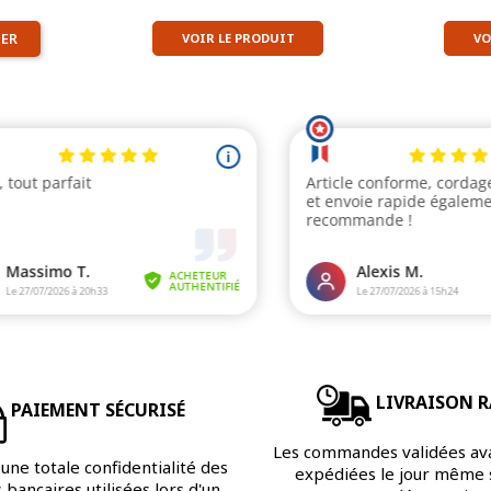
IER
VOIR LE PRODUIT
VO
LIVRAISON R
PAIEMENT SÉCURISÉ
Les commandes validées av
une totale confidentialité des
expédiées le jour même s
bancaires utilisées lors d'un