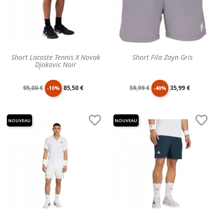
Short Lacoste Tennis X Novak
Short Fila Zayn Gris
Djokovic Noir
Prix
Prix
Prix
Prix
95,00 €
85,50 €
59,99 €
35,99 €
-10%
-40%
de
unitaire
de
unitaire


NOUVEAU
NOUVEAU
base
base