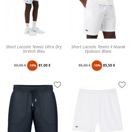
Short Lacoste Tennis Ultra Dry
Short Lacoste Tennis X Novak
Stretch Bleu
Djokovic Blanc
Prix
Prix
Prix
Prix
90,00 €
81,00 €
95,00 €
85,50 €
-10%
-10%
de
unitaire
de
unitaire


base
base