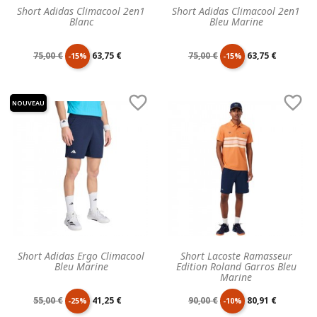
Short Adidas Climacool 2en1
Short Adidas Climacool 2en1
Blanc
Bleu Marine
Prix
Prix
Prix
Prix
75,00 €
63,75 €
75,00 €
63,75 €
-15%
-15%
de
unitaire
de
unitaire


NOUVEAU
base
base
Short Adidas Ergo Climacool
Short Lacoste Ramasseur
Bleu Marine
Edition Roland Garros Bleu
Marine
Prix
Prix
Prix
Prix
55,00 €
41,25 €
90,00 €
80,91 €
-25%
-10%