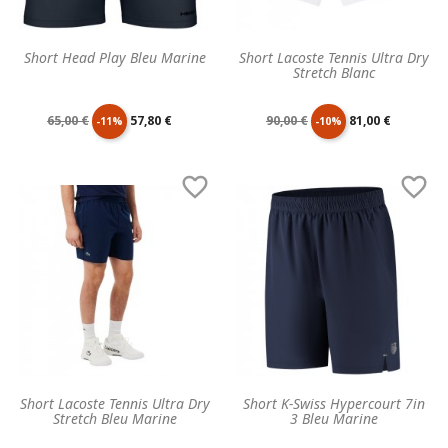
Short Head Play Bleu Marine
Short Lacoste Tennis Ultra Dry
Stretch Blanc
Prix
Prix
Prix
Prix
65,00 €
57,80 €
90,00 €
81,00 €
-11%
-10%
de
unitaire
de
unitaire


base
base
Short Lacoste Tennis Ultra Dry
Short K-Swiss Hypercourt 7in
Stretch Bleu Marine
3 Bleu Marine