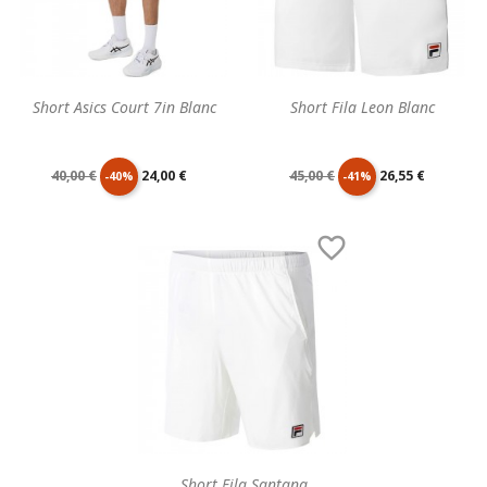
Short Asics Court 7in Blanc
Short Fila Leon Blanc
Prix
Prix
Prix
Prix
40,00 €
24,00 €
45,00 €
26,55 €
-40%
-41%
de
unitaire
de
unitaire

base
base
Short Fila Santana