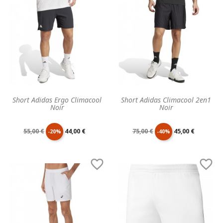
base
base
Short Adidas Ergo Climacool
Short Adidas Climacool 2en1
Noir
Noir
Prix
Prix
Prix
Prix
55,00 €
44,00 €
75,00 €
45,00 €
-20%
-40%
de
unitaire
de
unitaire


base
base