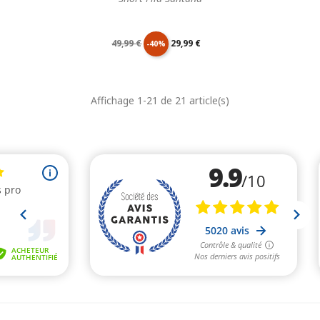
Prix
Prix
49,99 €
29,99 €
-40%
de
unitaire
Affichage 1-21 de 21 article(s)
base