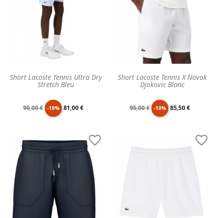
Short Lacoste Tennis Ultra Dry
Short Lacoste Tennis X Novak
Stretch Bleu
Djokovic Blanc
Prix
Prix
Prix
Prix
90,00 €
81,00 €
95,00 €
85,50 €
-10%
-10%
de
unitaire
de
unitaire


base
base