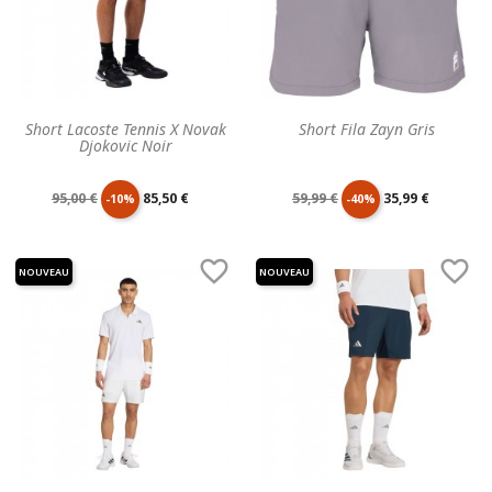
Short Lacoste Tennis X Novak
Short Fila Zayn Gris
Djokovic Noir
Prix
Prix
Prix
Prix
95,00 €
85,50 €
59,99 €
35,99 €
-10%
-40%
de
unitaire
de
unitaire


NOUVEAU
NOUVEAU
base
base