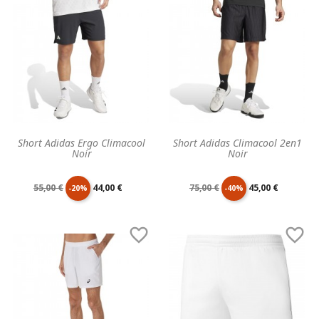
base
base
Short Adidas Ergo Climacool
Short Adidas Climacool 2en1
Noir
Noir
Prix
Prix
Prix
Prix
55,00 €
44,00 €
75,00 €
45,00 €
-20%
-40%
de
unitaire
de
unitaire


base
base