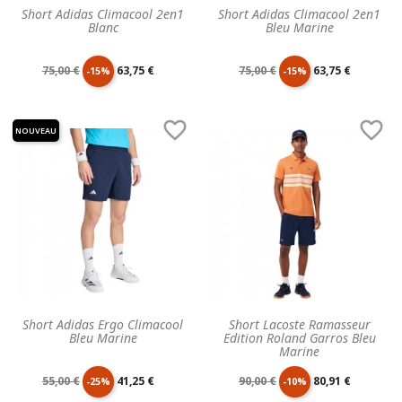
Short Adidas Climacool 2en1
Short Adidas Climacool 2en1
Blanc
Bleu Marine
Prix
Prix
Prix
Prix
75,00 €
63,75 €
75,00 €
63,75 €
-15%
-15%
de
unitaire
de
unitaire


NOUVEAU
base
base
Short Adidas Ergo Climacool
Short Lacoste Ramasseur
Bleu Marine
Edition Roland Garros Bleu
Marine
Prix
Prix
Prix
Prix
55,00 €
41,25 €
90,00 €
80,91 €
-25%
-10%