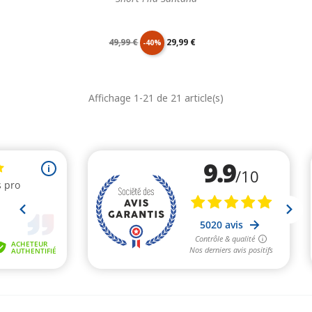
Prix
Prix
49,99 €
29,99 €
-40%
de
unitaire
Affichage 1-21 de 21 article(s)
base