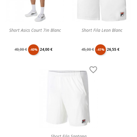
Short Asics Court 7in Blanc
Short Fila Leon Blanc
Prix
Prix
Prix
Prix
40,00 €
24,00 €
45,00 €
26,55 €
-40%
-41%
de
unitaire
de
unitaire

base
base
Short Fila Santana