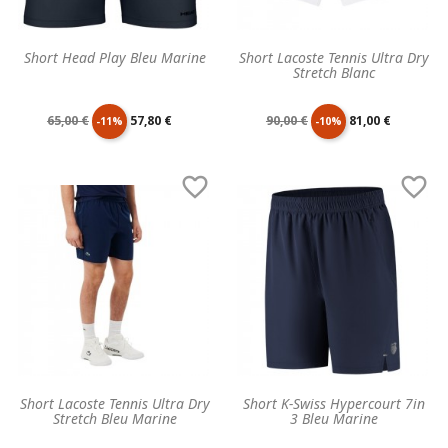
Short Head Play Bleu Marine
Short Lacoste Tennis Ultra Dry
Stretch Blanc
Prix
Prix
Prix
Prix
65,00 €
57,80 €
90,00 €
81,00 €
-11%
-10%
de
unitaire
de
unitaire


base
base
Short Lacoste Tennis Ultra Dry
Short K-Swiss Hypercourt 7in
Stretch Bleu Marine
3 Bleu Marine