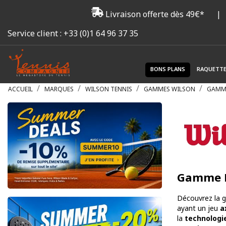
Livraison offerte dès 49€*
|
Service client :
+33 (0)1 64 96 37 35
BONS PLANS
RAQUETT
ACCUEIL
MARQUES
WILSON TENNIS
GAMMES WILSON
GAMME
Gamme B
Découvrez la
ayant un jeu
a
la
technologie