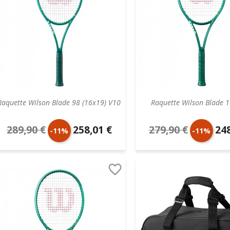
Raquette Wilson Blade 98 (16x19) V10
Raquette Wilson Blade 
289,90 €
258,01 €
279,90 €
248
Prix
Prix
Prix
Prix
-11%
-11%
de
unitaire
de
unit

base
base