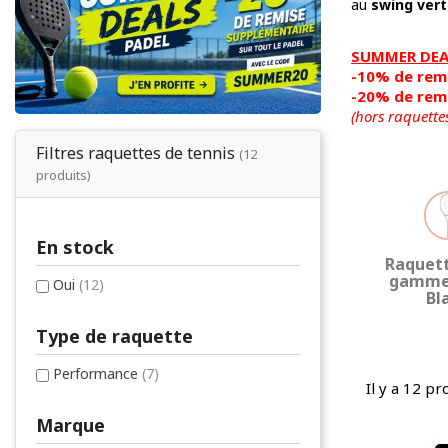
au
swing vert
SUMMER DEAL
-10% de remi
-20% de remi
(hors raquette
Filtres raquettes de tennis
(12
produits)
En stock
Raquett
gamme
Oui
(12)
Bl
Type de raquette
Performance
(7)
Il y a 12 pr
Marque