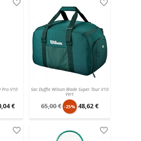


0 Pro V10
Sac Duffle Wilson Blade Super Tour V10
Vert
,04 €
65,00 €
48,62 €
Prix
Prix
-25%
aire
de
unitaire


base