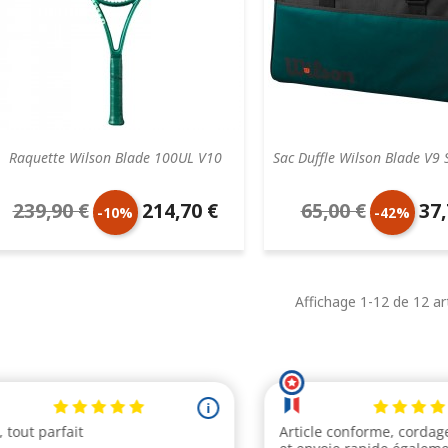
Raquette Wilson Blade 100UL V10
Sac Duffle Wilson Blade V9 
239,90 €
214,70 €
65,00 €
37,
Prix
Prix
Prix
Prix
-10%
-42%
de
unitaire
de
unit
base
base
Affichage 1-12 de 12 art