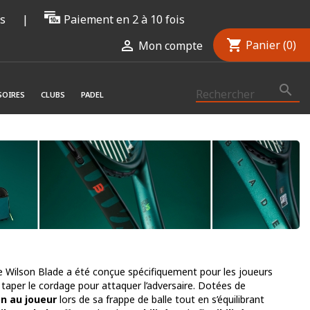
rs
|
Paiement en 2 à 10 fois
shopping_cart

Panier
(0)
Mon compte

SOIRES
CLUBS
PADEL
e Wilson Blade a été conçue spécifiquement pour les joueurs
taper le cordage pour attaquer l’adversaire. Dotées de
on au joueur
lors de sa frappe de balle tout en s’équilibrant