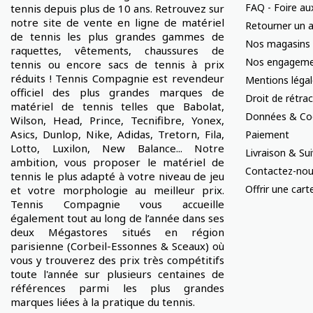
FAQ - Foire au
tennis depuis plus de 10 ans. Retrouvez sur
notre site de vente en ligne de matériel
Retourner un a
de tennis les plus grandes gammes de
Nos magasins
raquettes, vêtements, chaussures de
Nos engageme
tennis ou encore sacs de tennis à prix
réduits ! Tennis Compagnie est revendeur
Mentions léga
officiel des plus grandes marques de
Droit de rétra
matériel de tennis telles que Babolat,
Données & Co
Wilson, Head, Prince, Tecnifibre, Yonex,
Asics, Dunlop, Nike, Adidas, Tretorn, Fila,
Paiement
Lotto, Luxilon, New Balance... Notre
Livraison & S
ambition, vous proposer le matériel de
Contactez-no
tennis le plus adapté à votre niveau de jeu
Offrir une car
et votre morphologie au meilleur prix.
Tennis Compagnie vous accueille
également tout au long de l’année dans ses
deux Mégastores situés en région
parisienne (Corbeil-Essonnes & Sceaux) où
vous y trouverez des prix très compétitifs
toute l'année sur plusieurs centaines de
références parmi les plus grandes
marques liées à la pratique du tennis.