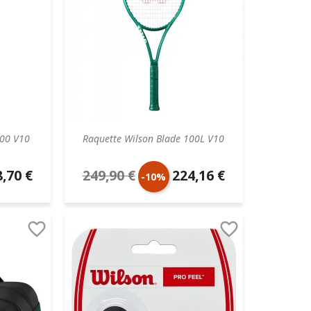
100 V10
Raquette Wilson Blade 100L V10
,70 €
249,90 €
224,16 €
Prix
Prix
-10%
aire
de
unitaire


base