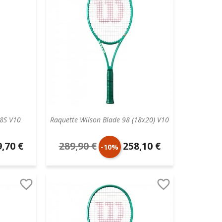
98S V10
Raquette Wilson Blade 98 (18x20) V10
,70 €
289,90 €
258,10 €
Prix
Prix
-10%
aire
de
unitaire


base