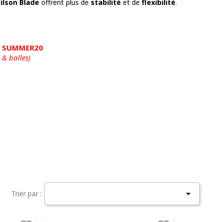
ilson Blade
offrent plus de
stabilité
et de
flexibilité
.
de SUMMER20
 & balles)

Trier par :