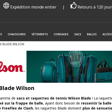
Expédition monde entier
|
Retours à 120 jou
ES
CHAUSSURES
VÊTEMENTS
CORDAGES
SACS
BALLES
ACCES
 BLADE WILSON
lade Wilson
 gamme de
sacs et raquettes de tennis Wilson Blade
! La raquett
xé sur la frappe de balle
, ayant donc besoin de
ressentir la balle
 FreeFlex de Clash
, les raquettes Blade donnent
plus de sensati