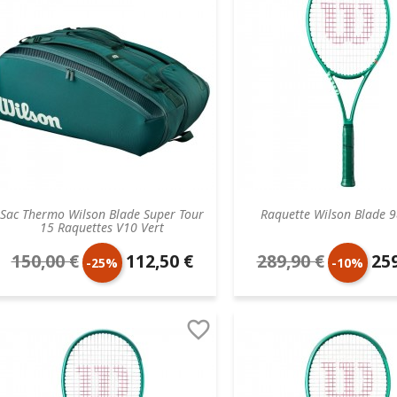
Sac Thermo Wilson Blade Super Tour
Raquette Wilson Blade 
15 Raquettes V10 Vert
150,00 €
112,50 €
289,90 €
259
Prix
Prix
Prix
Prix
-25%
-10%
de
unitaire
de
unit

base
base