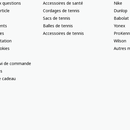
x questions
Accessoires de santé
Nike
rticle
Cordages de tennis
Dunlop
Sacs de tennis
Babolat
nts
Balles de tennis
Yonex
les
Accessoires de tennis
ProKenn
ctation
Wilson
okies
Autres m
uivi de commande
us
te cadeau