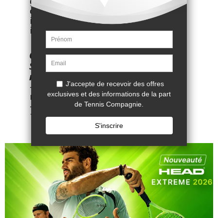
garantit un confort durable et des
coutures douces pour éviter les
irritations lors des efforts les plus
intenses.
Caractéristiques du short K-
Swiss Hypercourt 7in 3 bleu
marine :
- Composition : 94% Polyester
recyclé - 6% Spandex.
- Référence fournisseur :
1012181400.