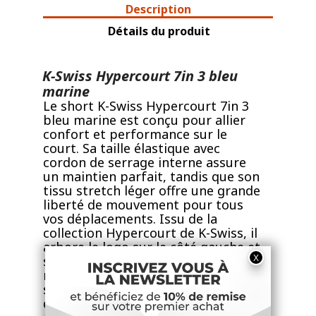
Description
Détails du produit
K-Swiss Hypercourt 7in 3 bleu
marine
Le short K-Swiss Hypercourt 7in 3
bleu marine est conçu pour allier
confort et performance sur le
court. Sa taille élastique avec
cordon de serrage interne assure
un maintien parfait, tandis que son
tissu stretch léger offre une grande
liberté de mouvement pour tous
vos déplacements. Issu de la
collection Hypercourt de K-Swiss, il
arbore le logo sur le côté gauche et
se distingue par des couleurs
modernes et intemporelles. Conçu
selon des standards élevés de
qualité et de durabilité, ce short