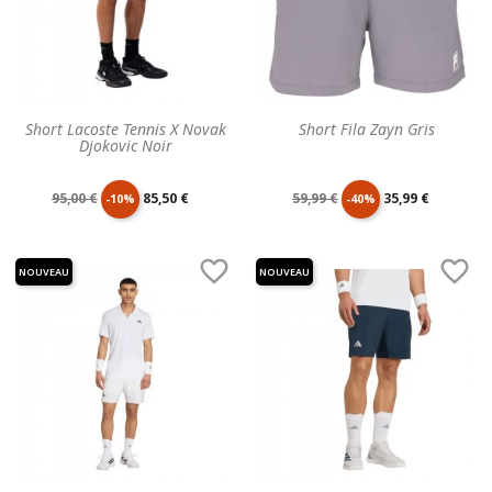
Short Lacoste Tennis X Novak
Short Fila Zayn Gris
Djokovic Noir
Prix
Prix
Prix
Prix
95,00 €
85,50 €
59,99 €
35,99 €
-10%
-40%
de
unitaire
de
unitaire


NOUVEAU
NOUVEAU
base
base