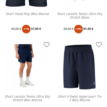
Short Head Play Bleu Marine
Short Lacoste Tennis Ultra Dry
Stretch Blanc
Prix
Prix
Prix
Prix
65,00 €
57,80 €
90,00 €
81,00 €
-11%
-10%
de
unitaire
de
unitaire


base
base
Short Lacoste Tennis Ultra Dry
Short K-Swiss Hypercourt 7in
Stretch Bleu Marine
3 Bleu Marine