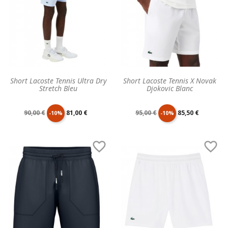
Short Lacoste Tennis Ultra Dry
Short Lacoste Tennis X Novak
Stretch Bleu
Djokovic Blanc
Prix
Prix
Prix
Prix
90,00 €
81,00 €
95,00 €
85,50 €
-10%
-10%
de
unitaire
de
unitaire


base
base