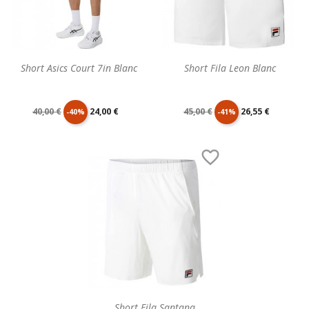
Short Asics Court 7in Blanc
Short Fila Leon Blanc
Prix
Prix
Prix
Prix
40,00 €
24,00 €
45,00 €
26,55 €
-40%
-41%
de
unitaire
de
unitaire

base
base
Short Fila Santana