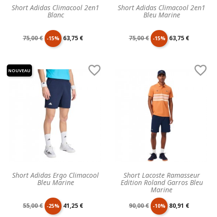
Short Adidas Climacool 2en1
Short Adidas Climacool 2en1
Blanc
Bleu Marine
Prix
Prix
Prix
Prix
75,00 €
63,75 €
75,00 €
63,75 €
-15%
-15%
de
unitaire
de
unitaire


NOUVEAU
base
base
Short Adidas Ergo Climacool
Short Lacoste Ramasseur
Bleu Marine
Edition Roland Garros Bleu
Marine
Prix
Prix
Prix
Prix
55,00 €
41,25 €
90,00 €
80,91 €
-25%
-10%