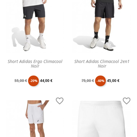
base
base
Short Adidas Ergo Climacool
Short Adidas Climacool 2en1
Noir
Noir
Prix
Prix
Prix
Prix
55,00 €
44,00 €
75,00 €
45,00 €
-20%
-40%
de
unitaire
de
unitaire


base
base