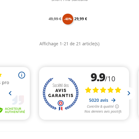
Prix
Prix
49,99 €
29,99 €
-40%
de
unitaire
Affichage 1-21 de 21 article(s)
base