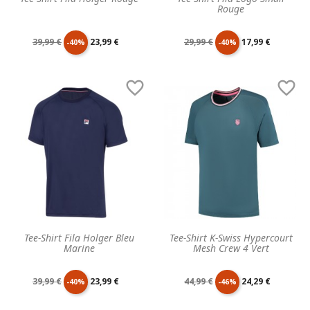
Rouge
Prix
Prix
Prix
Prix
39,99 €
23,99 €
29,99 €
17,99 €
-40%
-40%
de
unitaire
de
unitaire


base
base
Tee-Shirt Fila Holger Bleu
Tee-Shirt K-Swiss Hypercourt
Marine
Mesh Crew 4 Vert
Prix
Prix
Prix
Prix
39,99 €
23,99 €
44,99 €
24,29 €
-40%
-46%