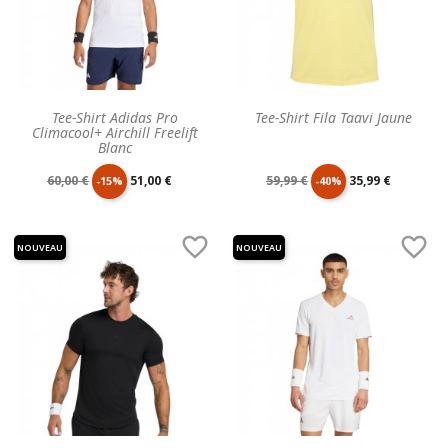
Tee-Shirt Adidas Pro
Tee-Shirt Fila Taavi Jaune
Climacool+ Airchill Freelift
Blanc
Prix
Prix
Prix
Prix
60,00 €
51,00 €
59,99 €
35,99 €
-15%
-40%
de
unitaire
de
unitaire


NOUVEAU
NOUVEAU
base
base