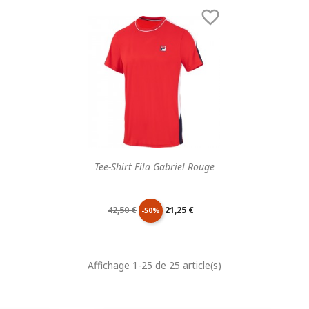
de
unitaire
de
unitaire

base
base
Tee-Shirt Fila Gabriel Rouge
Prix
Prix
42,50 €
21,25 €
-50%
de
unitaire
Affichage 1-25 de 25 article(s)
base