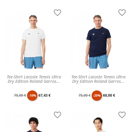
de
unitaire
de
unitaire


base
base
Tee-Shirt Lacoste Tennis Ultra
Tee-Shirt Lacoste Tennis Ultra
Dry Edition Roland Garros...
Dry Edition Roland Garros...
Prix
Prix
Prix
Prix
75,00 €
67,43 €
75,00 €
60,00 €
-10%
-20%
de
unitaire
de
unitaire


base
base