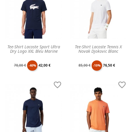
Tee-Shirt Lacoste Sport Ultra
Tee-Shirt Lacoste Tennis X
Dry Logo XXL Bleu Marine
Novak Djokovic Blanc
Prix
Prix
Prix
Prix
70,00 €
42,00 €
85,00 €
76,50 €
-40%
-10%
de
unitaire
de
unitaire


base
base