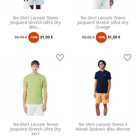
Tee-Shirt Lacoste Tennis
Tee-Shirt Lacoste Tennis
Jacquard Stretch Ultra Dry
Jacquard Stretch Ultra Dry
Bleu...
Orange
Prix
Prix
Prix
Prix
90,00 €
81,00 €
90,00 €
81,00 €
-10%
-10%
de
unitaire
de
unitaire


base
base
Tee-Shirt Lacoste Tennis
Tee-Shirt Lacoste Tennis X
Jacquard Stretch Ultra Dry
Novak Djokovic Bleu Marine
Vert