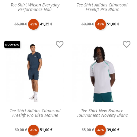
Tee-Shirt Wilson Everyday
Tee-Shirt Adidas Climacool
Performance Noir
Freelift Pro Blanc
Prix
Prix
Prix
Prix
55,00 €
41,25 €
60,00 €
51,00 €
-25%
-15%
de
unitaire
de
unitaire


NOUVEAU
base
base
Tee-Shirt Adidas Climacool
Tee-Shirt New Balance
Freelift Pro Bleu Marine
Tournament Novelty Blanc
Prix
Prix
Prix
Prix
60,00 €
51,00 €
65,00 €
39,00 €
-15%
-40%