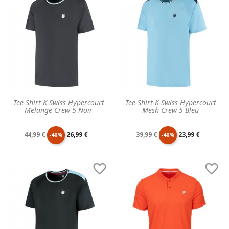
base
base
Tee-Shirt K-Swiss Hypercourt
Tee-Shirt K-Swiss Hypercourt
Melange Crew 5 Noir
Mesh Crew 5 Bleu
Prix
Prix
Prix
Prix
44,99 €
26,99 €
39,99 €
23,99 €
-40%
-40%
de
unitaire
de
unitaire


base
base