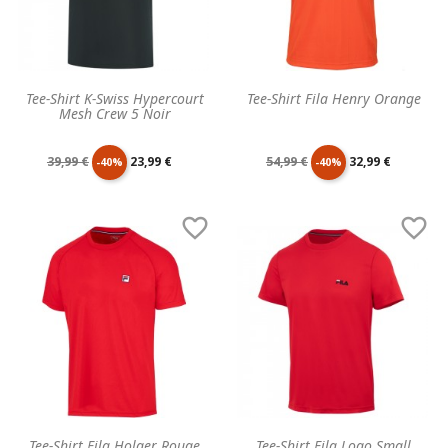
Tee-Shirt K-Swiss Hypercourt
Tee-Shirt Fila Henry Orange
Mesh Crew 5 Noir
Prix
Prix
Prix
Prix
39,99 €
23,99 €
54,99 €
32,99 €
-40%
-40%
de
unitaire
de
unitaire


base
base
Tee-Shirt Fila Holger Rouge
Tee-Shirt Fila Logo Small