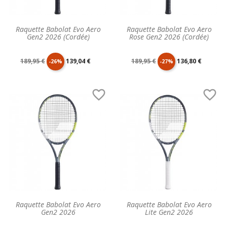
Raquette Babolat Evo Aero
Raquette Babolat Evo Aero
Gen2 2026 (Cordée)
Rose Gen2 2026 (Cordée)
Prix
Prix
Prix
Prix
189,95 €
139,04 €
189,95 €
136,80 €
-26%
-27%
de
unitaire
de
unitaire


base
base
Raquette Babolat Evo Aero
Raquette Babolat Evo Aero
Gen2 2026
Lite Gen2 2026