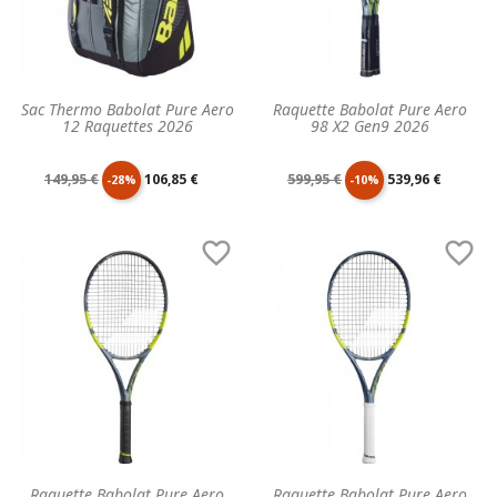
Sac Thermo Babolat Pure Aero
Raquette Babolat Pure Aero
12 Raquettes 2026
98 X2 Gen9 2026
Prix
Prix
Prix
Prix
149,95 €
106,85 €
599,95 €
539,96 €
-28%
-10%
de
unitaire
de
unitaire


base
base
Raquette Babolat Pure Aero
Raquette Babolat Pure Aero