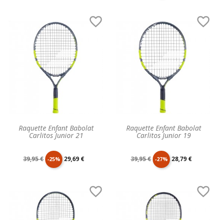
unitaire
de
unitaire


base
Raquette Enfant Babolat
Raquette Enfant Babolat
Carlitos Junior 21
Carlitos Junior 19
Prix
Prix
Prix
Prix
39,95 €
29,69 €
39,95 €
28,79 €
-25%
-27%
de
unitaire
de
unitaire


base
base