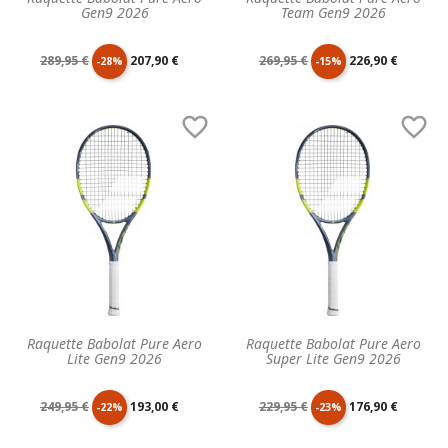
Gen9 2026
Team Gen9 2026
Prix
Prix
Prix
Prix
289,95 €
207,90 €
269,95 €
226,90 €
-28%
-15%
de
unitaire
de
unitaire


base
base
Raquette Babolat Pure Aero
Raquette Babolat Pure Aero
Lite Gen9 2026
Super Lite Gen9 2026
Prix
Prix
Prix
Prix
249,95 €
193,00 €
229,95 €
176,90 €
-22%
-23%