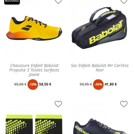


NOUVEAU
Chaussure Enfant Babolat
Sac Enfant Babolat RH Carlitos
Propulse 3 Toutes Surfaces
Noir
Jaune
Prix
Prix
Prix
Prix
65,00 €
58,50 €
59,95 €
41,80 €
-10%
-30%
de
unitaire
de
unitaire


base
base