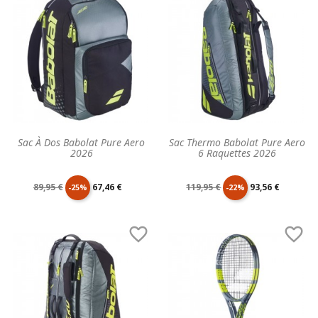
base
base
Sac À Dos Babolat Pure Aero
Sac Thermo Babolat Pure Aero
2026
6 Raquettes 2026
Prix
Prix
Prix
Prix
89,95 €
67,46 €
119,95 €
93,56 €
-25%
-22%
de
unitaire
de
unitaire


base
base