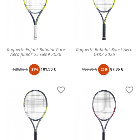
Raquette Enfant Babolat Pure
Raquette Babolat Boost Aero
Aero Junior 25 Gen9 2026
Gen2 2026
Prix
Prix
Prix
Prix
129,95 €
101,90 €
109,95 €
87,96 €
-21%
-20%
de
unitaire
de
unitaire


base
base