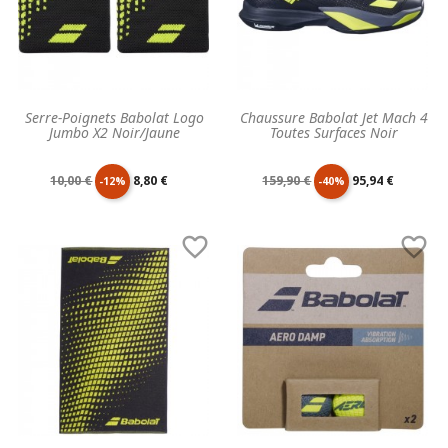
Serre-Poignets Babolat Logo
Chaussure Babolat Jet Mach 4
Jumbo X2 Noir/Jaune
Toutes Surfaces Noir
Prix
Prix
Prix
Prix
10,00 €
8,80 €
159,90 €
95,94 €
-12%
-40%
de
unitaire
de
unitaire


base
base