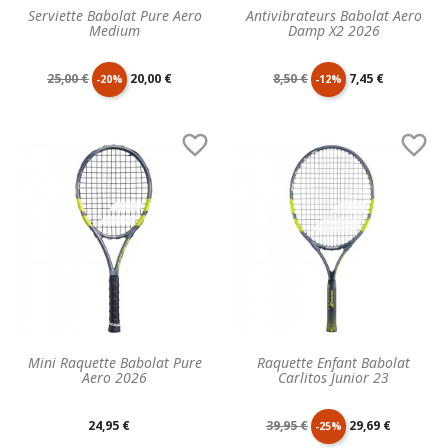
Serviette Babolat Pure Aero
Antivibrateurs Babolat Aero
Medium
Damp X2 2026
Prix
Prix
Prix
Prix
25,00 €
20,00 €
8,50 €
7,45 €
-20%
-12%
de
unitaire
de
unitaire


base
base
Mini Raquette Babolat Pure
Raquette Enfant Babolat
Aero 2026
Carlitos Junior 23
Prix
Prix
Prix
24,95 €
39,95 €
29,69 €
-25%