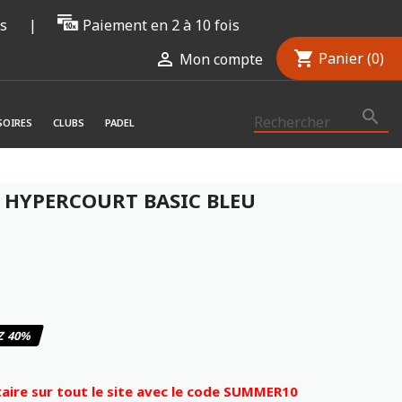
rs
|
Paiement en 2 à 10 fois
shopping_cart

Panier
(0)
Mon compte

SOIRES
CLUBS
PADEL
S HYPERCOURT BASIC BLEU
Z 40%
ire sur tout le site avec le code SUMMER10