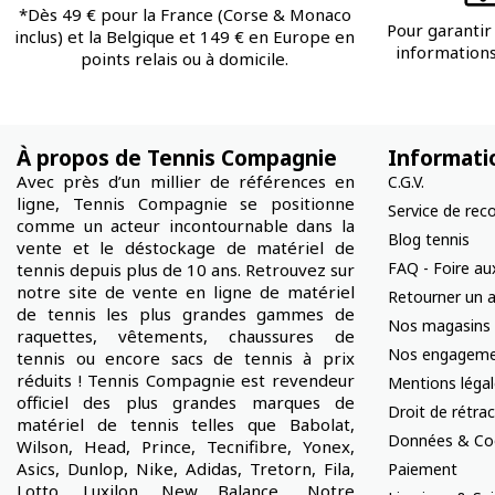
*Dès 49 € pour la France (Corse & Monaco
Pour garantir 
inclus) et la Belgique et 149 € en Europe en
informations 
points relais ou à domicile.
À propos de Tennis Compagnie
Informati
Avec près d’un millier de références en
C.G.V.
ligne, Tennis Compagnie se positionne
Service de rec
comme un acteur incontournable dans la
Blog tennis
vente et le déstockage de matériel de
FAQ - Foire au
tennis depuis plus de 10 ans. Retrouvez sur
notre site de vente en ligne de matériel
Retourner un a
de tennis les plus grandes gammes de
Nos magasins
raquettes, vêtements, chaussures de
Nos engageme
tennis ou encore sacs de tennis à prix
réduits ! Tennis Compagnie est revendeur
Mentions léga
officiel des plus grandes marques de
Droit de rétra
matériel de tennis telles que Babolat,
Données & Co
Wilson, Head, Prince, Tecnifibre, Yonex,
Asics, Dunlop, Nike, Adidas, Tretorn, Fila,
Paiement
Lotto, Luxilon, New Balance... Notre