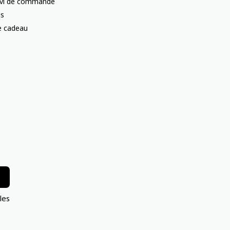
uivi de commande
us
te cadeau
les