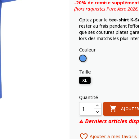
-20% de remise supplémenta
(hors raquettes Pure Aero 2026
Optez pour le
tee-shirt K-S
rester au frais pendant l’eff
que ses coutures plates gara
lors des matchs les plus inte
Couleur
Bleu
Taille
XL
Quantité

AJOUTER
Derniers articles disp


Ajouter à mes favoris