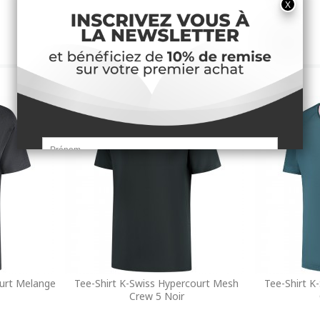
ourt Melange
Tee-Shirt K-Swiss Hypercourt Mesh
Tee-Shirt K
Crew 5 Noir