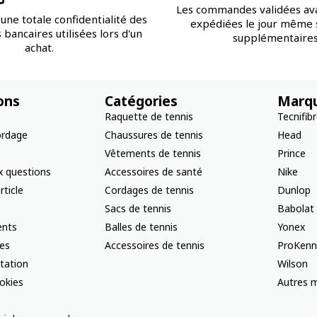
Les commandes validées av
une totale confidentialité des
expédiées le jour même s
bancaires utilisées lors d'un
supplémentaires
achat.
ons
Catégories
Marq
Raquette de tennis
Tecnifib
ordage
Chaussures de tennis
Head
Vêtements de tennis
Prince
x questions
Accessoires de santé
Nike
rticle
Cordages de tennis
Dunlop
Sacs de tennis
Babolat
nts
Balles de tennis
Yonex
les
Accessoires de tennis
ProKenn
ctation
Wilson
okies
Autres m