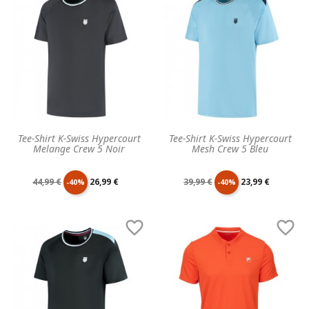
base
base
Tee-Shirt K-Swiss Hypercourt
Tee-Shirt K-Swiss Hypercourt
Melange Crew 5 Noir
Mesh Crew 5 Bleu
Prix
Prix
Prix
Prix
44,99 €
26,99 €
39,99 €
23,99 €
-40%
-40%
de
unitaire
de
unitaire


base
base