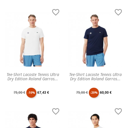
de
unitaire
de
unitaire


base
base
Tee-Shirt Lacoste Tennis Ultra
Tee-Shirt Lacoste Tennis Ultra
Dry Edition Roland Garros...
Dry Edition Roland Garros...
Prix
Prix
Prix
Prix
75,00 €
67,43 €
75,00 €
60,00 €
-10%
-20%
de
unitaire
de
unitaire


base
base