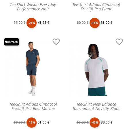
Tee-Shirt Wilson Everyday
Tee-Shirt Adidas Climacool
Performance Noir
Freelift Pro Blanc
Prix
Prix
Prix
Prix
55,00 €
41,25 €
60,00 €
51,00 €
-25%
-15%
de
unitaire
de
unitaire


NOUVEAU
base
base
Tee-Shirt Adidas Climacool
Tee-Shirt New Balance
Freelift Pro Bleu Marine
Tournament Novelty Blanc
Prix
Prix
Prix
Prix
60,00 €
51,00 €
65,00 €
39,00 €
-15%
-40%