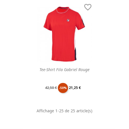
de
unitaire
de
unitaire

base
base
Tee-Shirt Fila Gabriel Rouge
Prix
Prix
42,50 €
21,25 €
-50%
de
unitaire
Affichage 1-25 de 25 article(s)
base