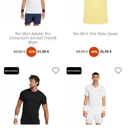
Tee-Shirt Adidas Pro
Tee-Shirt Fila Taavi Jaune
Climacool+ Airchill Freelift
Blanc
Prix
Prix
Prix
Prix
60,00 €
51,00 €
59,99 €
35,99 €
-15%
-40%
de
unitaire
de
unitaire


NOUVEAU
NOUVEAU
base
base