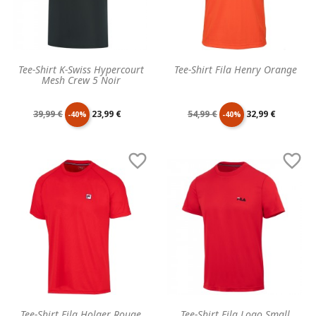
Tee-Shirt K-Swiss Hypercourt
Tee-Shirt Fila Henry Orange
Mesh Crew 5 Noir
Prix
Prix
Prix
Prix
39,99 €
23,99 €
54,99 €
32,99 €
-40%
-40%
de
unitaire
de
unitaire


base
base
Tee-Shirt Fila Holger Rouge
Tee-Shirt Fila Logo Small