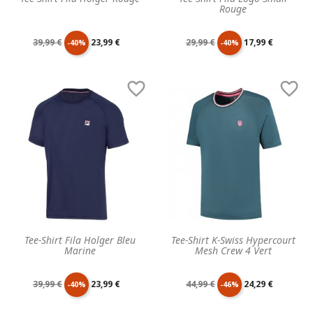
Rouge
Prix
Prix
Prix
Prix
39,99 €
23,99 €
29,99 €
17,99 €
-40%
-40%
de
unitaire
de
unitaire


base
base
Tee-Shirt Fila Holger Bleu
Tee-Shirt K-Swiss Hypercourt
Marine
Mesh Crew 4 Vert
Prix
Prix
Prix
Prix
39,99 €
23,99 €
44,99 €
24,29 €
-40%
-46%