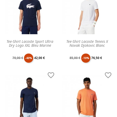
Tee-Shirt Lacoste Sport Ultra
Tee-Shirt Lacoste Tennis X
Dry Logo XXL Bleu Marine
Novak Djokovic Blanc
Prix
Prix
Prix
Prix
70,00 €
42,00 €
85,00 €
76,50 €
-40%
-10%
de
unitaire
de
unitaire


base
base