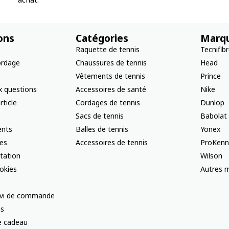
ons
Catégories
Marq
Raquette de tennis
Tecnifib
ordage
Chaussures de tennis
Head
Vêtements de tennis
Prince
x questions
Accessoires de santé
Nike
rticle
Cordages de tennis
Dunlop
Sacs de tennis
Babolat
nts
Balles de tennis
Yonex
les
Accessoires de tennis
ProKenn
ctation
Wilson
okies
Autres m
uivi de commande
us
te cadeau