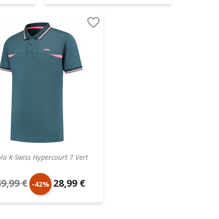
aire
de
unitaire

base
lo K-Swiss Hypercourt 7 Vert
49,99 €
28,99 €
rix
Prix
-42%
e
unitaire