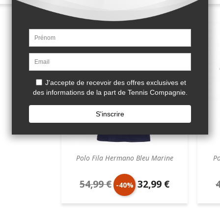
de
unitaire
de
unit

base
base
Polo Fila Hermano Bleu Marine
Po
54,99 €
32,99 €
Prix
Prix
P
-40%
de
unitaire
d