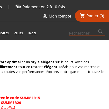
rs
|
Paiement en 2 à 10 fois
shopping_cart

Panier
(0)
Mon compte

SOIRES
CLUBS
PADEL
fort optimal
et un
style élégant
sur le court. Avec des
librement
tout en restant
élégant
. Idéals pour vos matchs ou
s toutes vos performances. Explorez notre gamme et trouvez le
 avec le code SUMMER15
de SUMMER20
 & balles)