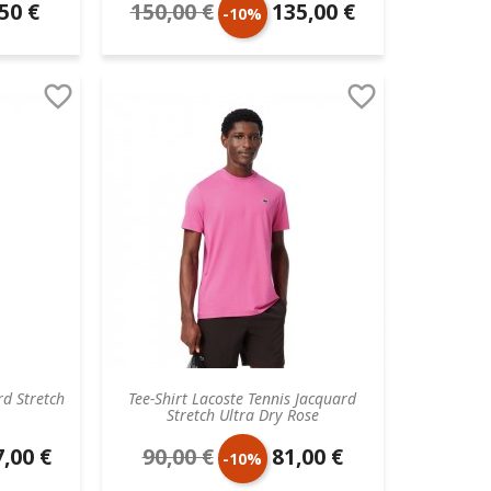
50 €
150,00 €
135,00 €
Prix
Prix
-10%
aire
de
unitaire


base
rd Stretch
Tee-Shirt Lacoste Tennis Jacquard
Stretch Ultra Dry Rose
,00 €
90,00 €
81,00 €
Prix
Prix
-10%