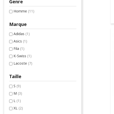
Genre
Homme
(11)
Marque
Adidas
(1)
Asics
(1)
Fila
(1)
K-Swiss
(1)
Lacoste
(7)
Taille
S
(9)
M
(3)
L
(1)
XL
(2)