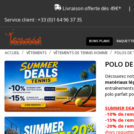
Livraison offerte dès 49€*
|
Service client :
+33 (0)1 64 96 37 35
BONS PLANS
RAQUETT
ACCUEIL
VÊTEMENTS
VÊTEMENTS DE TENNIS HOMME
POLOS DE
POLO DE
Découvrez not
matériaux lé
entraînements, 
polo parfait pou
SUMMER DEAL
-10% de remi
-15% de remi
-20% de remi
(hors raquette