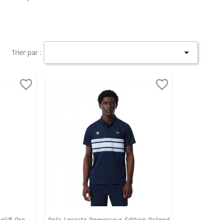

Trier par :


elift Pro
Polo Lacoste Ramasseur Edition Roland