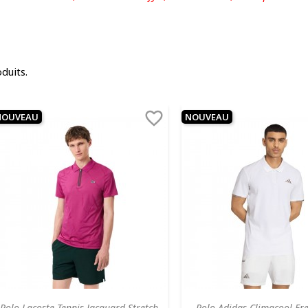
oduits.

NOUVEAU
NOUVEAU
Polo Lacoste Tennis Jacquard Stretch
Polo Adidas Climacool Fre