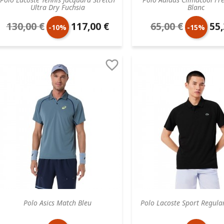
Ultra Dry Fuchsia
Blanc
130,00 €
117,00 €
65,00 €
55,
Prix
Prix
Prix
Prix
-10%
-15%
de
unitaire
de
unit

base
base
Polo Asics Match Bleu
Polo Lacoste Sport Regular