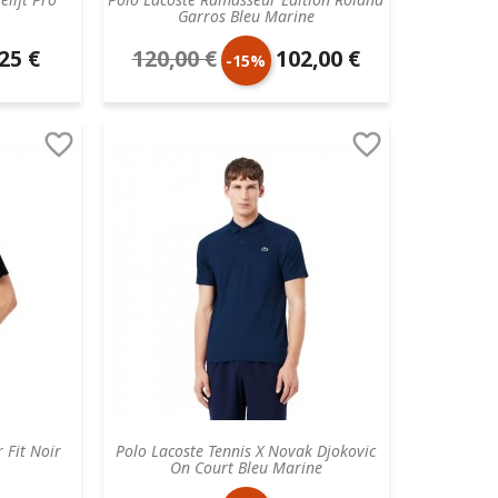
Garros Bleu Marine
25 €
120,00 €
102,00 €
Prix
Prix
-15%
aire
de
unitaire


base
 Fit Noir
Polo Lacoste Tennis X Novak Djokovic
On Court Bleu Marine