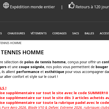
Expédition monde entier
|
Retours à 120 jou
ES
CHAUSSURES
VÊTEMENTS
CORDAGES
SACS
BALLES
ACCES
 TENNIS HOMME
 TENNIS HOMME
re sélection de
polos de tennis homme
, conçus pour offrir un
con
gers
et une
coupe soignée
, nos polos vous permettent de
bouger 
ils allient
performance
et
esthétique
pour vous accompagner dan
r allier confort et style sur le court !
S !
se supplémentaire sur tout le site avec le code SUMMER10
se supplémentaire sur tout le site dès 3 articles achetés
se supplémentaire sur toute la rubrique padel avec le co
s Pure Aero 2026, Blade V10 & Defyer, Extreme 2026,
rubriques clubs