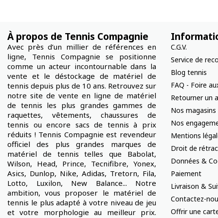
À propos de Tennis Compagnie
Informati
Avec près d’un millier de références en
C.G.V.
ligne, Tennis Compagnie se positionne
Service de rec
comme un acteur incontournable dans la
Blog tennis
vente et le déstockage de matériel de
FAQ - Foire au
tennis depuis plus de 10 ans. Retrouvez sur
notre site de vente en ligne de matériel
Retourner un a
de tennis les plus grandes gammes de
Nos magasins
raquettes, vêtements, chaussures de
Nos engageme
tennis ou encore sacs de tennis à prix
réduits ! Tennis Compagnie est revendeur
Mentions léga
officiel des plus grandes marques de
Droit de rétra
matériel de tennis telles que Babolat,
Données & Co
Wilson, Head, Prince, Tecnifibre, Yonex,
Asics, Dunlop, Nike, Adidas, Tretorn, Fila,
Paiement
Lotto, Luxilon, New Balance... Notre
Livraison & S
ambition, vous proposer le matériel de
Contactez-no
tennis le plus adapté à votre niveau de jeu
Offrir une car
et votre morphologie au meilleur prix.