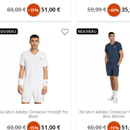
60,00 €
51,00 €
59,99 €
35,
Prix
Prix
Prix
Prix
-15%
-40%
de
unitaire
de
unit

NOUVEAU
NOUVEAU
base
base
Tee-Shirt Adidas Climacool Freelift Pro
Tee-Shirt Adidas Climacool F
Blanc
Bleu Marine
60,00 €
51,00 €
60,00 €
51,
Prix
Prix
Prix
Prix
-15%
-15%