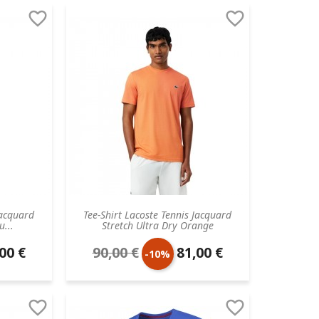


base
Jacquard
Tee-Shirt Lacoste Tennis Jacquard
u...
Stretch Ultra Dry Orange
00 €
90,00 €
81,00 €
Prix
Prix
-10%
aire
de
unitaire


base