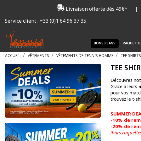
Livraison offerte dès 49€*
|
Service client :
+33 (0)1 64 96 37 35
BONS PLANS
RAQUETT
ACCUEIL
VÊTEMENTS
VÊTEMENTS DE TENNIS HOMME
TEE-SHIRT
TEE SHI
Découvrez not
Grâce à leurs
m
pour vos match
trouvez le t-sh
SUMMER DEAL
-10% de remi
-20% de remi
(hors raquette