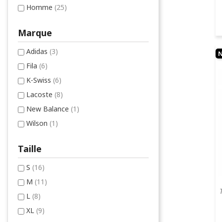
Homme
(25)
Marque
Adidas
(3)
Fila
(6)
K-Swiss
(6)
Lacoste
(8)
New Balance
(1)
Wilson
(1)
Taille
S
(16)
M
(11)
L
(8)
XL
(9)