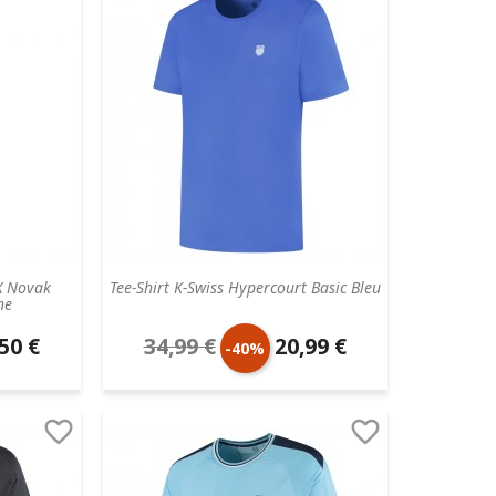
 X Novak
Tee-Shirt K-Swiss Hypercourt Basic Bleu
ne
50 €
34,99 €
20,99 €
Prix
Prix
-40%
aire
de
unitaire


base