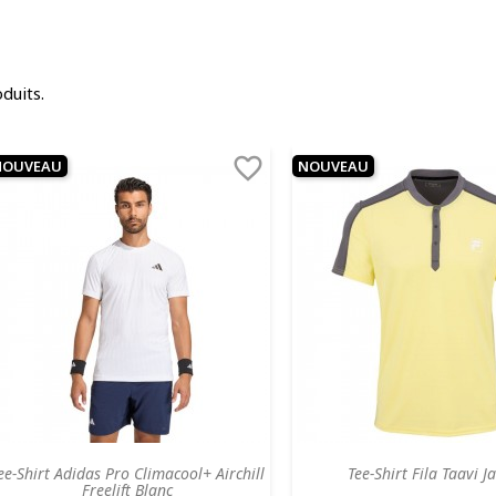
oduits.

NOUVEAU
NOUVEAU
ee-Shirt Adidas Pro Climacool+ Airchill
Tee-Shirt Fila Taavi J
Freelift Blanc