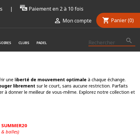
rs
|
Paiement en 2 à 10 fois
shopping_cart

Panier
(0)
Mon compte

SOIRES
CLUBS
PADEL
ir une l
iberté de mouvement optimale
à chaque échange.
uger librement
sur le court, sans aucune restriction. Parfaits
er à donner le meilleur de vous-même. Explorez notre collection et
de SUMMER20
 & balles)