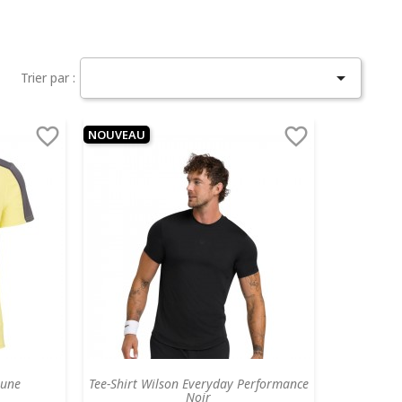

Trier par :


NOUVEAU
aune
Tee-Shirt Wilson Everyday Performance
Noir