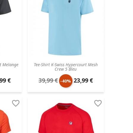
rt Melange
Tee-Shirt K-Swiss Hypercourt Mesh
Crew 5 Bleu
99 €
39,99 €
23,99 €
Prix
Prix
-40%
aire
de
unitaire


base