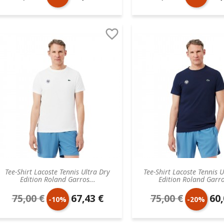
de
unitaire
de
unit

base
base
Tee-Shirt Lacoste Tennis Ultra Dry
Tee-Shirt Lacoste Tennis U
Edition Roland Garros...
Edition Roland Garro
75,00 €
67,43 €
75,00 €
60,
Prix
Prix
Prix
Prix
-10%
-20%
de
unitaire
de
unit