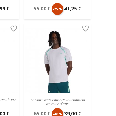
99 €
55,00 €
41,25 €
Prix
Prix
-25%
aire
de
unitaire


base
reelift Pro
Tee-Shirt New Balance Tournament
Novelty Blanc
00 €
65,00 €
39,00 €
Prix
Prix
-40%