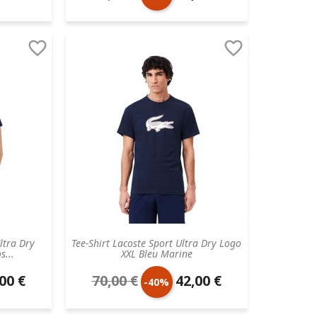
aire
de
unitaire


base
ltra Dry
Tee-Shirt Lacoste Sport Ultra Dry Logo
s...
XXL Bleu Marine
00 €
70,00 €
42,00 €
Prix
Prix
-40%
aire
de
unitaire