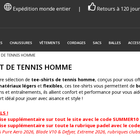
Expédition monde entier
|
Retours à 120 jou
ES
CHAUSSURES
VÊTEMENTS
CORDAGES
SACS
BALLES
ACCES
S DE TENNIS HOMME
RT DE TENNIS HOMME
re sélection de
tee-shirts de tennis homme
, conçus pour vous offr
atériaux légers
et
flexibles
, ces tee-shirts vous permettent de
bo
s et entraînements, ils allient confort et performance pour vous aid
irt idéal pour jouer avec aisance et style !
S !
se supplémentaire sur tout le site avec le code SUMMER10
se supplémentaire sur toute la rubrique padel avec le co
s Pure Aero 2026, Blade V10 & Defyer, Extreme 2026,
rubriques clubs