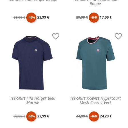
Rouge
Prix
Prix
Prix
Prix
39,99 €
23,99 €
29,99 €
17,99 €
-40%
-40%
de
unitaire
de
unitaire


base
base
Tee-Shirt Fila Holger Bleu
Tee-Shirt K-Swiss Hypercourt
Marine
Mesh Crew 4 Vert
Prix
Prix
Prix
Prix
39,99 €
23,99 €
44,99 €
24,29 €
-40%
-46%