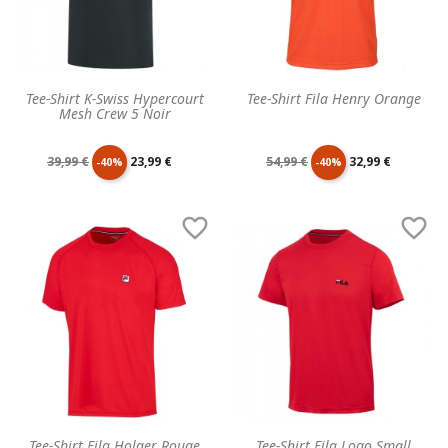
Tee-Shirt K-Swiss Hypercourt
Tee-Shirt Fila Henry Orange
Mesh Crew 5 Noir
Prix
Prix
Prix
Prix
39,99 €
23,99 €
54,99 €
32,99 €
-40%
-40%
de
unitaire
de
unitaire


base
base
Tee-Shirt Fila Holger Rouge
Tee-Shirt Fila Logo Small