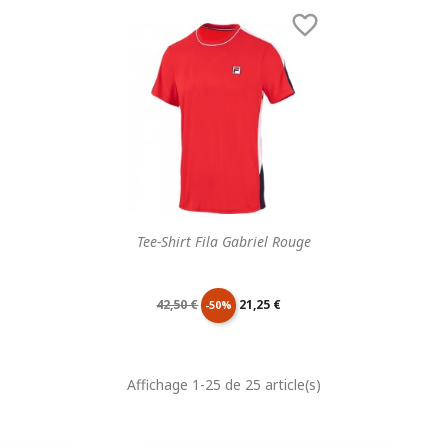
de
unitaire
de
unitaire

base
base
Tee-Shirt Fila Gabriel Rouge
Prix
Prix
42,50 €
21,25 €
-50%
de
unitaire
Affichage 1-25 de 25 article(s)
base