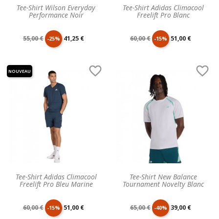
Tee-Shirt Wilson Everyday
Tee-Shirt Adidas Climacool
Performance Noir
Freelift Pro Blanc
Prix
Prix
Prix
Prix
55,00 €
41,25 €
60,00 €
51,00 €
-25%
-15%
de
unitaire
de
unitaire


NOUVEAU
base
base
Tee-Shirt Adidas Climacool
Tee-Shirt New Balance
Freelift Pro Bleu Marine
Tournament Novelty Blanc
Prix
Prix
Prix
Prix
60,00 €
51,00 €
65,00 €
39,00 €
-15%
-40%