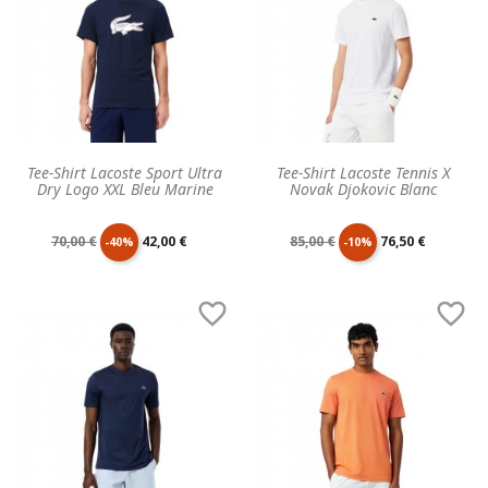
Tee-Shirt Lacoste Sport Ultra
Tee-Shirt Lacoste Tennis X
Dry Logo XXL Bleu Marine
Novak Djokovic Blanc
Prix
Prix
Prix
Prix
70,00 €
42,00 €
85,00 €
76,50 €
-40%
-10%
de
unitaire
de
unitaire


base
base