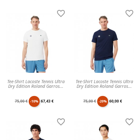
de
unitaire
de
unitaire


base
base
Tee-Shirt Lacoste Tennis Ultra
Tee-Shirt Lacoste Tennis Ultra
Dry Edition Roland Garros...
Dry Edition Roland Garros...
Prix
Prix
Prix
Prix
75,00 €
67,43 €
75,00 €
60,00 €
-10%
-20%
de
unitaire
de
unitaire


base
base