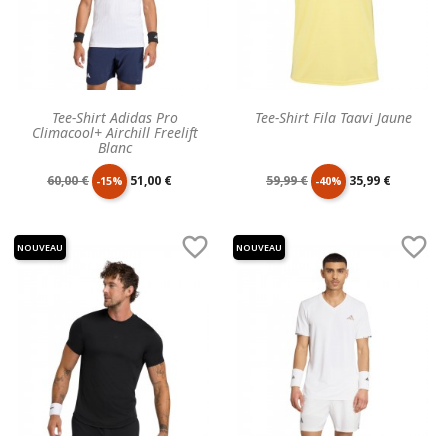
Tee-Shirt Adidas Pro
Tee-Shirt Fila Taavi Jaune
Climacool+ Airchill Freelift
Blanc
Prix
Prix
Prix
Prix
60,00 €
51,00 €
59,99 €
35,99 €
-15%
-40%
de
unitaire
de
unitaire


NOUVEAU
NOUVEAU
base
base