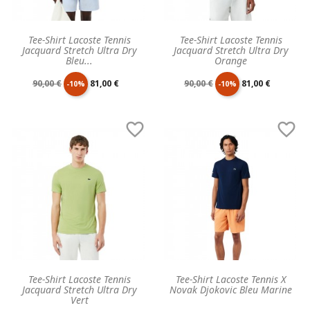
Tee-Shirt Lacoste Tennis
Tee-Shirt Lacoste Tennis
Jacquard Stretch Ultra Dry
Jacquard Stretch Ultra Dry
Bleu...
Orange
Prix
Prix
Prix
Prix
90,00 €
81,00 €
90,00 €
81,00 €
-10%
-10%
de
unitaire
de
unitaire


base
base
Tee-Shirt Lacoste Tennis
Tee-Shirt Lacoste Tennis X
Jacquard Stretch Ultra Dry
Novak Djokovic Bleu Marine
Vert