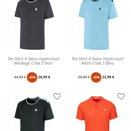
base
base
Tee-Shirt K-Swiss Hypercourt
Tee-Shirt K-Swiss Hypercourt
Melange Crew 5 Noir
Mesh Crew 5 Bleu
Prix
Prix
Prix
Prix
44,99 €
26,99 €
39,99 €
23,99 €
-40%
-40%
de
unitaire
de
unitaire


base
base