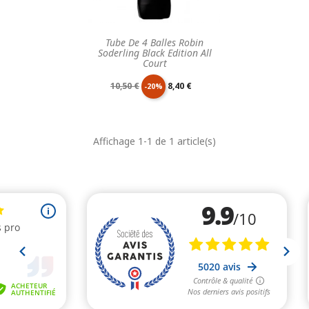
Tube De 4 Balles Robin
Soderling Black Edition All
Court
Prix
Prix
10,50 €
8,40 €
-20%
de
unitaire
Affichage 1-1 de 1 article(s)
base