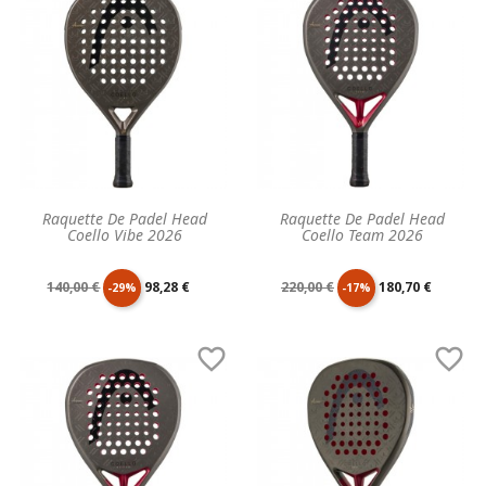
base
base
Raquette De Padel Head
Raquette De Padel Head
Coello Vibe 2026
Coello Team 2026
Prix
Prix
Prix
Prix
140,00 €
98,28 €
220,00 €
180,70 €
-29%
-17%
de
unitaire
de
unitaire


base
base