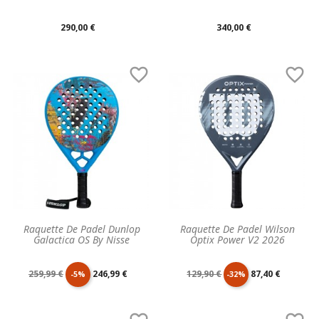
Prix
Prix
290,00 €
340,00 €
unitaire
unitaire


Raquette De Padel Dunlop
Raquette De Padel Wilson
Galactica OS By Nisse
Optix Power V2 2026
Prix
Prix
Prix
Prix
259,99 €
246,99 €
129,90 €
87,40 €
-5%
-32%
de
unitaire
de
unitaire