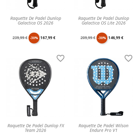
Raquette De Padel Dunlop
Raquette De Padel Dunlop
Galactica OS 2026
Galactica OS Lite 2026
Prix
Prix
Prix
Prix
239,99 €
167,99 €
209,99 €
146,99 €
-30%
-30%
de
unitaire
de
unitaire


base
base
Raquette De Padel Dunlop FX
Raquette De Padel Wilson
Team 2026
Endure Pro V1