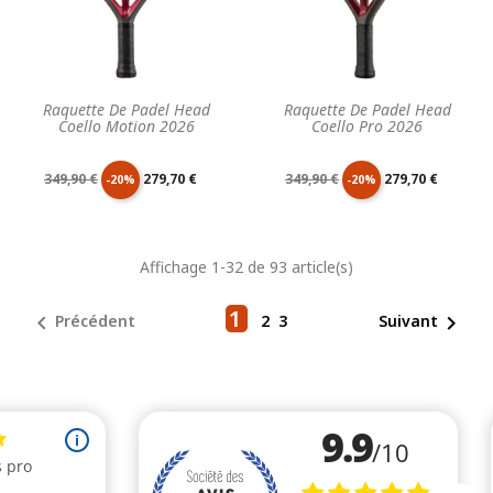
Raquette De Padel Head
Raquette De Padel Head
Coello Motion 2026
Coello Pro 2026
Prix
Prix
Prix
Prix
349,90 €
279,70 €
349,90 €
279,70 €
-20%
-20%
de
unitaire
de
unitaire
Affichage 1-32 de 93 article(s)
base
base
1


Précédent
2
3
Suivant