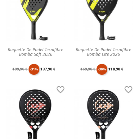
Raquette De Padel Tecnifibre
Raquette De Padel Tecnifibre
Bomba Soft 2026
Bomba Lite 2026
Prix
Prix
Prix
Prix
199,90 €
137,90 €
169,90 €
118,90 €
-31%
-30%
de
unitaire
de
unitaire


base
base