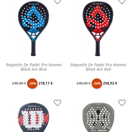


base
base
Raquette De Padel Pro Kennex
Raquette De Padel Pro Kennex
Black Ace Blue
Black Ace Red
Prix
Prix
Prix
Prix
349,90 €
278,17 €
349,90 €
258,93 €
-20%
-26%
de
unitaire
de
unitaire


base
base