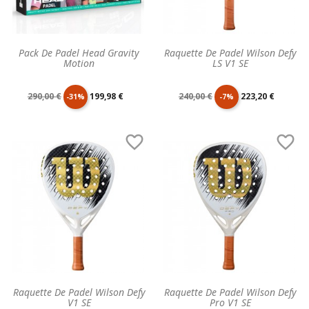
Pack De Padel Head Gravity
Raquette De Padel Wilson Defy
Motion
LS V1 SE
Prix
Prix
Prix
Prix
290,00 €
199,98 €
240,00 €
223,20 €
-31%
-7%
de
unitaire
de
unitaire


base
base
Raquette De Padel Wilson Defy
Raquette De Padel Wilson Defy
V1 SE
Pro V1 SE