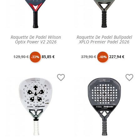
Raquette De Padel Wilson
Raquette De Padel Bullpadel
Optix Power V2 2026
XPLO Premier Padel 2026
Prix
Prix
Prix
Prix
129,90 €
85,85 €
379,90 €
227,94 €
-33%
-40%
de
unitaire
de
unitaire


base
base