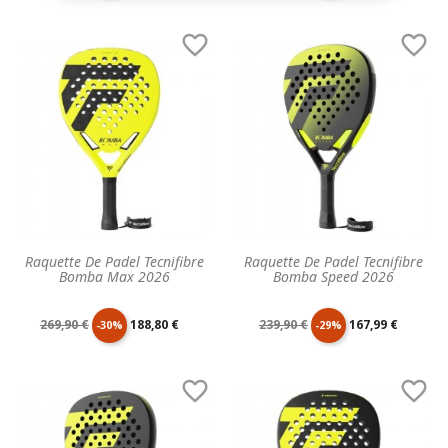
de
unitaire
de
unitaire


base
base
Raquette De Padel Tecnifibre
Raquette De Padel Tecnifibre
Bomba Max 2026
Bomba Speed 2026
Prix
Prix
Prix
Prix
269,90 €
188,80 €
239,90 €
167,99 €
-30%
-29%
de
unitaire
de
unitaire


base
base